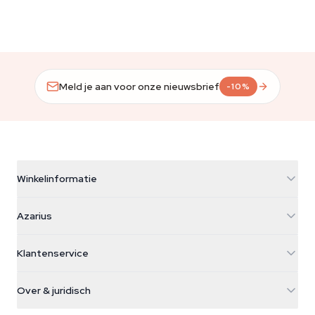
Meld je aan voor onze nieuwsbrief
-10%
Winkelinformatie
Azarius
Azarius
Galvaniweg 11
5482 TN Schijndel
Cannabiszaden
Klantenservice
Nederland
Paddo's
Verzendinfo
support@azarius.com
Smokeshop
Over & juridisch
+31(0)204897914
Retourbeleid
Smartshop