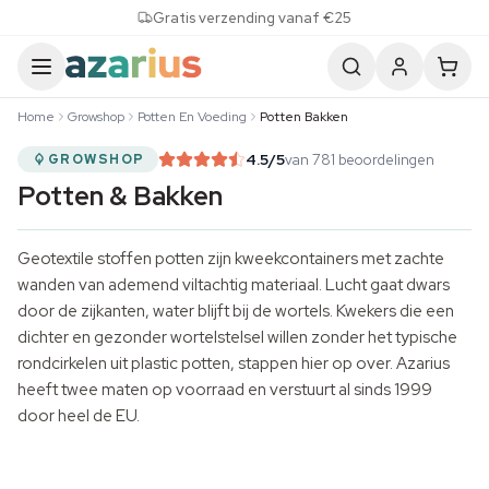
Skip to content
Gratis verzending vanaf €25
Home
Growshop
Potten En Voeding
Potten Bakken
4.5
/5
van 781 beoordelingen
GROWSHOP
Potten & Bakken
Geotextile stoffen potten zijn kweekcontainers met zachte
wanden van ademend viltachtig materiaal. Lucht gaat dwars
door de zijkanten, water blijft bij de wortels. Kwekers die een
dichter en gezonder wortelstelsel willen zonder het typische
rondcirkelen uit plastic potten, stappen hier op over. Azarius
heeft twee maten op voorraad en verstuurt al sinds 1999
door heel de EU.