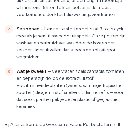
die je uitdraait tot het eind, of een jong fruitboompje
wil minstens 15 liter. Te klein potten is de meest
voorkomende denkfout die we langs zien komen.
Seizoenen
— Een nette stoffen pot gaat 3 tot 5 cycli
mee als je hem tussendoor uitspoelt. Onze potten zijn
wasbaar en herbruikbaar, waardoor de kosten per
seizoen lager uitvallen dan steeds een plastic pot
wegmikken.
Wat je kweekt
— Veelvraten zoals cannabis, tomaten
en pepers zijn dol op de extra zuurstof.
Vochtminnende planten (varens, sommige tropische
soorten) drogen in stof sneller uit dan ze lief is — voor
dat soort planten pak je beter plastic of geglazuurd
keramiek.
Bij Azarius kun je de Geotextile Fabric Pot bestellen in 11L