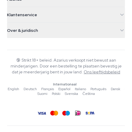
Galvaniweg 11
5482 TN Schijndel
Cannabiszaden
Klantenservice
Nederland
Paddo's
Verzendinfo
support@azarius.com
Smokeshop
Over & juridisch
+31(0)204897914
Retourbeleid
Smartshop
Over Azarius
Kwaliteitsgarantie
Herbshop
Wiki
Contact
Growshop
Blog
🔞
Strikt 18+ beleid. Azarius verkoopt niet bewust aan
Veelgestelde vragen
minderjarigen. Door een bestelling te plaatsen bevestig je
Muziek
Privacybeleid
dat je meerderjarig bent in jouw land.
Ons leeftijdsbeleid
Schrijvers
Internationaal
Redactionele normen
English
·
Deutsch
·
Français
·
Español
·
Italiano
·
Português
·
Dansk
·
Suomi
·
Polski
·
Svenska
·
Čeština
Tools & Calculators
Acties
Sitemap