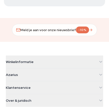
Meld je aan voor onze nieuwsbrief
-10%
Winkelinformatie
Azarius
Azarius
Galvaniweg 11
5482 TN Schijndel
Cannabiszaden
Klantenservice
Nederland
Paddo's
Verzendinfo
support@azarius.com
Smokeshop
Over & juridisch
+31(0)204897914
Retourbeleid
Smartshop