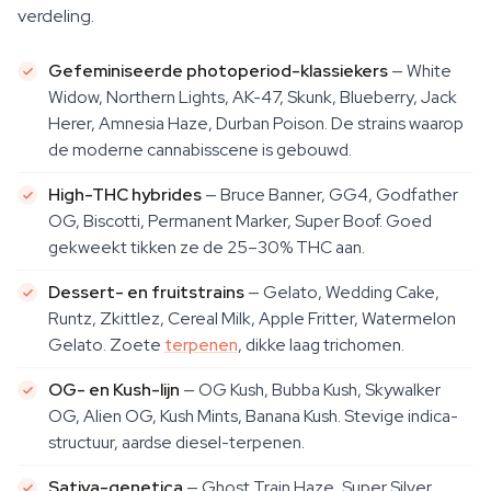
verdeling.
Gefeminiseerde photoperiod-klassiekers
— White
Widow, Northern Lights, AK-47, Skunk, Blueberry, Jack
Herer, Amnesia Haze, Durban Poison. De strains waarop
de moderne cannabisscene is gebouwd.
High-THC hybrides
— Bruce Banner, GG4, Godfather
OG, Biscotti, Permanent Marker, Super Boof. Goed
gekweekt tikken ze de 25–30% THC aan.
Dessert- en fruitstrains
— Gelato, Wedding Cake,
Runtz, Zkittlez, Cereal Milk, Apple Fritter, Watermelon
Gelato. Zoete
terpenen
, dikke laag trichomen.
OG- en Kush-lijn
— OG Kush, Bubba Kush, Skywalker
OG, Alien OG, Kush Mints, Banana Kush. Stevige indica-
structuur, aardse diesel-terpenen.
Sativa-genetica
— Ghost Train Haze, Super Silver