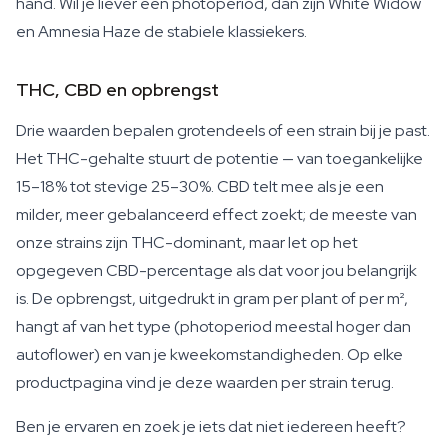
hand. Wil je liever een photoperiod, dan zijn White Widow
en Amnesia Haze de stabiele klassiekers.
THC, CBD en opbrengst
Drie waarden bepalen grotendeels of een strain bij je past.
Het THC-gehalte stuurt de potentie — van toegankelijke
15–18% tot stevige 25–30%. CBD telt mee als je een
milder, meer gebalanceerd effect zoekt; de meeste van
onze strains zijn THC-dominant, maar let op het
opgegeven CBD-percentage als dat voor jou belangrijk
is. De opbrengst, uitgedrukt in gram per plant of per m²,
hangt af van het type (photoperiod meestal hoger dan
autoflower) en van je kweekomstandigheden. Op elke
productpagina vind je deze waarden per strain terug.
Ben je ervaren en zoek je iets dat niet iedereen heeft?