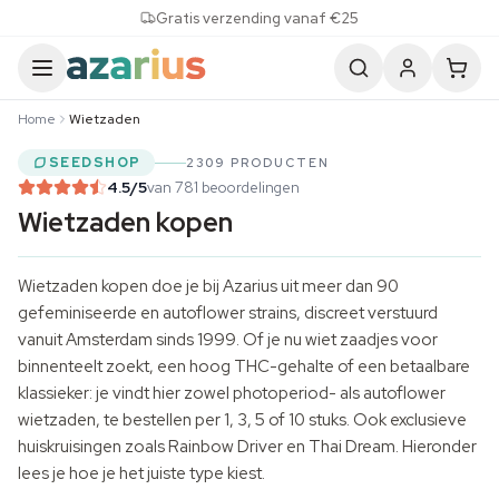
Skip to content
Gratis verzending vanaf €25
Home
Wietzaden
SEEDSHOP
2309 PRODUCTEN
4.5
/5
van 781 beoordelingen
Wietzaden kopen
Wietzaden kopen doe je bij Azarius uit meer dan 90
gefeminiseerde en autoflower strains, discreet verstuurd
vanuit Amsterdam sinds 1999. Of je nu wiet zaadjes voor
binnenteelt zoekt, een hoog THC-gehalte of een betaalbare
klassieker: je vindt hier zowel photoperiod- als autoflower
wietzaden, te bestellen per 1, 3, 5 of 10 stuks. Ook exclusieve
huiskruisingen zoals Rainbow Driver en Thai Dream. Hieronder
lees je hoe je het juiste type kiest.