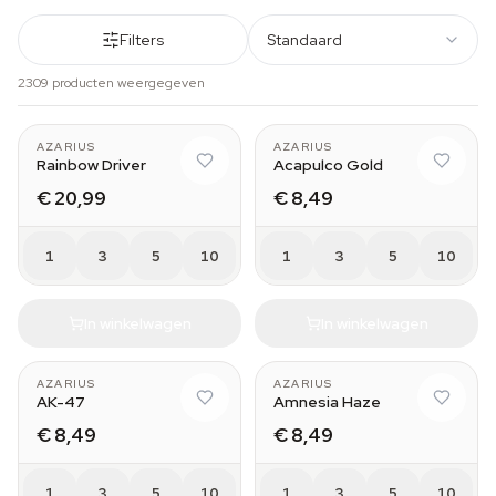
Filters
Standaard
2309 producten weergegeven
AZARIUS
AZARIUS
Rainbow Driver
Acapulco Gold
€ 20,99
€ 8,49
1
3
5
10
1
3
5
10
In winkelwagen
In winkelwagen
AZARIUS
AZARIUS
AK-47
Amnesia Haze
€ 8,49
€ 8,49
1
3
5
10
1
3
5
10