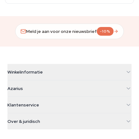
Meld je aan voor onze nieuwsbrief
-10%
Winkelinformatie
Azarius
Azarius
Galvaniweg 11
5482 TN Schijndel
Cannabiszaden
Klantenservice
Nederland
Paddo's
Verzendinfo
support@azarius.com
Smokeshop
Over & juridisch
+31(0)204897914
Retourbeleid
Smartshop
Over Azarius
Kwaliteitsgarantie
Herbshop