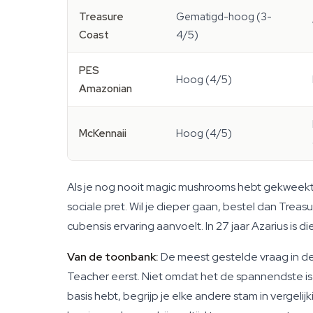
Treasure
Gematigd-hoog (3-
Coast
4/5)
PES
Hoog (4/5)
Amazonian
McKennaii
Hoog (4/5)
Als je nog nooit magic mushrooms hebt gekweekt
sociale pret. Wil je dieper gaan, bestel dan Tre
cubensis ervaring aanvoelt. In 27 jaar Azarius i
Van de toonbank:
De meest gestelde vraag in de 
Teacher eerst. Niet omdat het de spannendste is — 
basis hebt, begrijp je elke andere stam in vergel