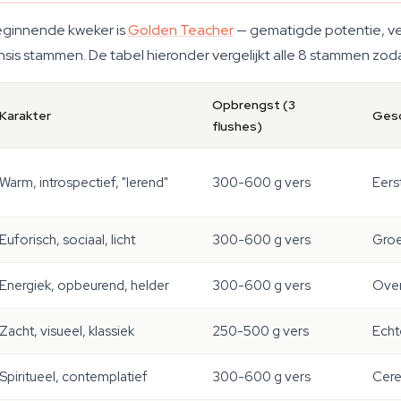
ginnende kweker is
Golden Teacher
— gematigde potentie, v
sis stammen. De tabel hieronder vergelijkt alle 8 stammen zodat 
Opbrengst (3
Karakter
Gesc
flushes)
Warm, introspectief, "lerend"
300-600 g vers
Eerst
Euforisch, sociaal, licht
300-600 g vers
Groe
Energiek, opbeurend, helder
300-600 g vers
Over
Zacht, visueel, klassiek
250-500 g vers
Echt
Spiritueel, contemplatief
300-600 g vers
Cere