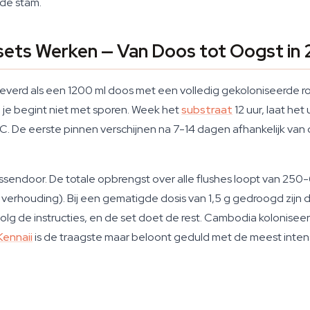
ede stam.
ts Werken — Van Doos tot Oogst in 
verd als een 1200 ml doos met een volledig gekoloniseerde ro
— je begint niet met sporen. Week het
substraat
12 uur, laat he
5°C. De eerste pinnen verschijnen na 7-14 dagen afhankelijk van
 tussendoor. De totale opbrengst over alle flushes loopt van 2
rhouding). Bij een gematigde dosis van 1,5 g gedroogd zijn da
 volg de instructies, en de set doet de rest. Cambodia kolonisee
ennaii
is de traagste maar beloont geduld met de meest inte