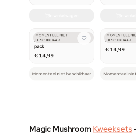
In winkelwagen
In wink
AZARIUS
MOMENTEEL NIET
AZARIUS
MOMENTEEL NI
Emotional microdosering
Physical
BESCHIKBAAR
BESCHIKBAAR
pack
€ 14,99
€ 14,99
Momenteel niet beschikbaar
Momenteel niet
Magic Mushroom
Kweeksets