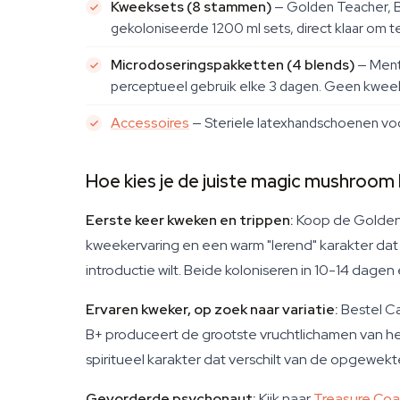
Kweeksets (8 stammen)
— Golden Teacher, B
gekoloniseerde 1200 ml sets, direct klaar om te
Microdoseringspakketten (4 blends)
— Menta
perceptueel gebruik elke 3 dagen. Geen kweek 
Accessoires
— Steriele latexhandschoenen voor
Hoe kies je de juiste magic mushroom
Eerste keer kweken en trippen:
Koop de Golden 
kweekervaring en een warm "lerend" karakter dat j
introductie wilt. Beide koloniseren in 10-14 dage
Ervaren kweker, op zoek naar variatie:
Bestel Ca
B+ produceert de grootste vruchtlichamen van he
spiritueel karakter dat verschilt van de opgewek
Gevorderde psychonaut:
Kijk naar
Treasure Coa