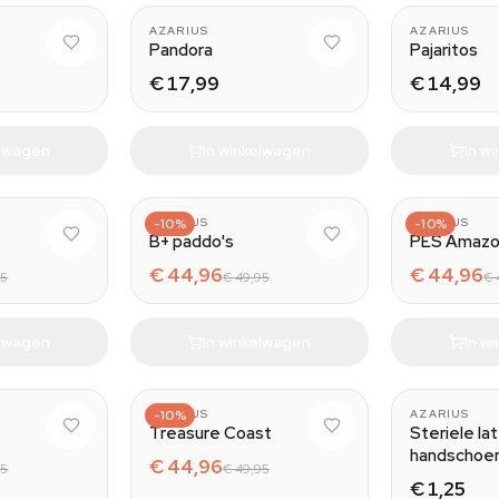
AZARIUS
AZARIUS
Pandora
Pajaritos
€ 17,99
€ 14,99
elwagen
In winkelwagen
In w
AZARIUS
-10%
AZARIUS
-10%
B+ paddo's
PES Amazo
€ 44,96
€ 44,96
95
€ 49,95
€ 
elwagen
In winkelwagen
In w
AZARIUS
-10%
AZARIUS
Treasure Coast
Steriele la
handschoe
€ 44,96
95
€ 49,95
€ 1,25