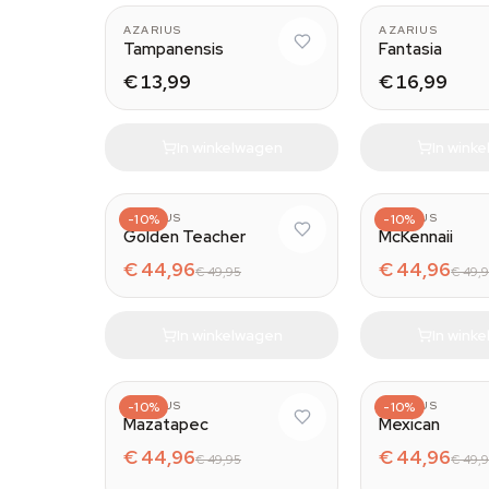
AZARIUS
AZARIUS
Tampanensis
Fantasia
€ 13,99
€ 16,99
In winkelwagen
In wink
AZARIUS
-10%
AZARIUS
-10%
Golden Teacher
McKennaii
€ 44,96
€ 44,96
€ 49,95
€ 49,
In winkelwagen
In wink
AZARIUS
-10%
AZARIUS
-10%
Mazatapec
Mexican
€ 44,96
€ 44,96
€ 49,95
€ 49,