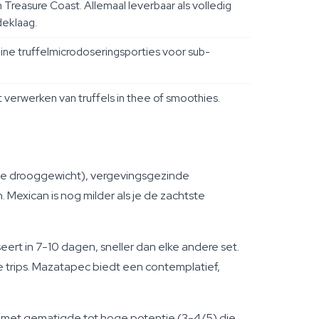
reasure Coast. Allemaal leverbaar als volledig
deklaag.
ine truffelmicrodoseringsporties voor sub-
 verwerken van truffels in thee of smoothies.
e drooggewicht), vergevingsgezinde
 Mexican is nog milder als je de zachtste
rt in 7-10 dagen, sneller dan elke andere set.
e trips. Mazatapec biedt een contemplatief,
n met gematigde tot hoge potentie (3-4/5) die