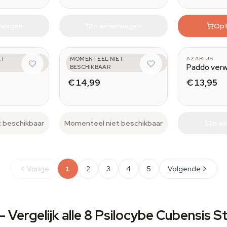
elwagen
In winkelwagen
Opt
ET
AZARIUS
MOMENTEEL NIET
AZARIUS
Spiritual
Paddo ver
BESCHIKBAAR
€ 14,99
€ 13,95
 beschikbaar
Momenteel niet beschikbaar
In w
Vorige
1
2
3
4
5
Volgende
— Vergelijk alle 8 Psilocybe Cubensis