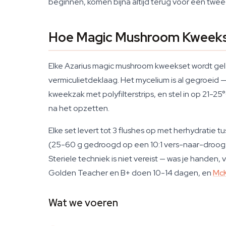
beginnen, komen bijna altijd terug voor een twe
Hoe Magic Mushroom Kweekse
Elke Azarius magic mushroom kweekset wordt gele
vermiculietdeklaag. Het mycelium is al gegroeid 
kweekzak met polyfilterstrips, en stel in op 21-2
na het opzetten.
Elke set levert tot 3 flushes op met herhydratie
(25-60 g gedroogd op een 10:1 vers-naar-droog ve
Steriele techniek is niet vereist — was je handen,
Golden Teacher en B+ doen 10-14 dagen, en
McK
Wat we voeren