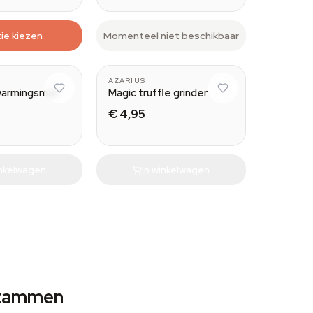
ie kiezen
Momenteel niet beschikbaar
AZARIUS
warmingsmat
Magic truffle grinder
€ 4,95
inkelwagen
In winkelwagen
 Stammen