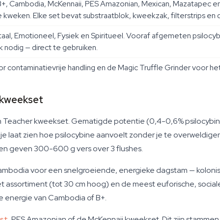
+, Cambodia, McKennaii, PES Amazonian, Mexican, Mazatapec en T
 kweken. Elke set bevat substraatblok, kweekzak, filterstrips en 
al, Emotioneel, Fysiek en Spiritueel. Vooraf afgemeten psilocyb
nodig — direct te gebruiken.
 contaminatievrije handling en de Magic Truffle Grinder voor het
 kweekset
Teacher kweekset. Gematigde potentie (0,4-0,6% psilocybin
e laat zien hoe psilocybine aanvoelt zonder je te overweldigen.
n en geven 300-600 g vers over 3 flushes.
mbodia voor een snelgroeiende, energieke dagstam — kolonisee
t assortiment (tot 30 cm hoog) en de meest euforische, social
te energie van Cambodia of B+.
st
, PES Amazonian of de McKennaii kweekset. Dit zijn stamme