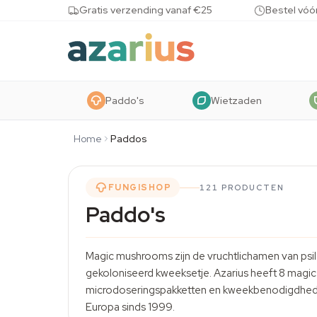
Skip to content
Gratis verzending vanaf €25
Bestel vóó
Paddo's
Wietzaden
Home
Paddos
FUNGISHOP
121 PRODUCTEN
Paddo's
Magic mushrooms zijn de vruchtlichamen van psi
gekoloniseerd kweeksetje. Azarius heeft 8 magic
microdoseringspakketten en
kweekbenodigdhe
Europa sinds 1999.