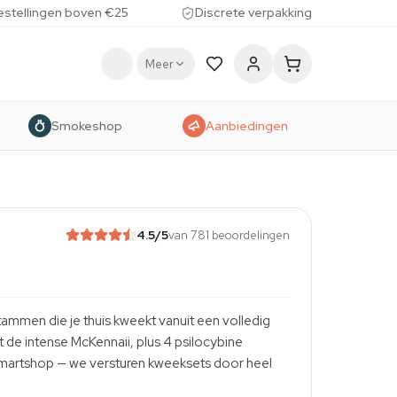
estellingen boven €25
Discrete verpakking
Meer
Smokeshop
Aanbiedingen
4.5
/5
van 781 beoordelingen
mmen die je thuis kweekt vanuit een volledig
de intense McKennaii, plus 4 psilocybine
smartshop — we versturen kweeksets door heel