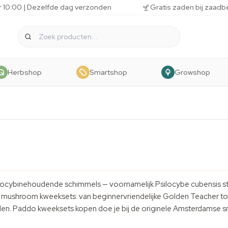
r 10:00 | Dezelfde dag verzonden
Gratis zaden bij zaadb
Herbshop
Smartshop
Growshop
locybinehoudende schimmels — voornamelijk Psilocybe cubensis sta
 mushroom kweeksets: van beginnervriendelijke Golden Teacher tot 
den
. Paddo kweeksets kopen doe je bij de originele Amsterdamse 