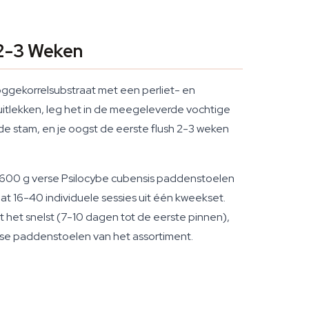
2-3 Weken
ggekorrelsubstraat met een perliet- en
t uitlekken, leg het in de meegeleverde vochtige
 de stam, en je oogst de eerste flush 2-3 weken
50-600 g verse Psilocybe cubensis paddenstoelen
t 16-40 individuele sessies uit één kweekset.
rt het snelst (7-10 dagen tot de eerste pinnen),
nse paddenstoelen van het assortiment.