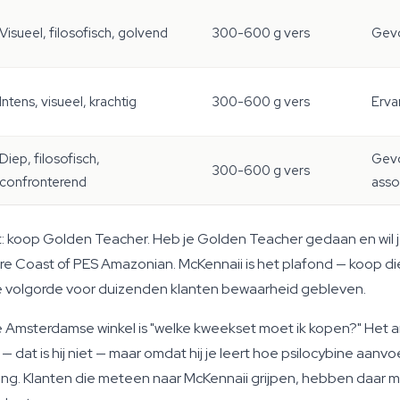
Visueel, filosofisch, golvend
300-600 g vers
Gevo
Intens, visueel, krachtig
300-600 g vers
Erva
Diep, filosofisch,
Gevo
300-600 g vers
confronterend
asso
: koop Golden Teacher. Heb je Golden Teacher gedaan en wil j
asure Coast of PES Amazonian. McKennaii is het plafond — koop d
s die volgorde voor duizenden klanten bewaarheid gebleven.
Amsterdamse winkel is "welke kweekset moet ik kopen?" Het ant
dat is hij niet — maar omdat hij je leert hoe psilocybine aanvoe
ijking. Klanten die meteen naar McKennaii grijpen, hebben daar 