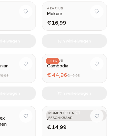
AZARIUS
Mokum
€ 16,99
inkelwagen
In winkelwagen
AZARIUS
-10%
nian
Cambodia
€ 44,96
49,95
€ 49,95
inkelwagen
In winkelwagen
AZARIUS
MOMENTEEL NIET
tex
Mental
BESCHIKBAAR
nen
€ 14,99