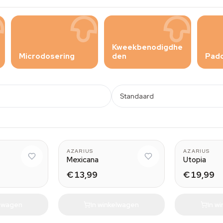
Kweekbenodigdhe
Microdosering
den
Pad
Standaard
AZARIUS
AZARIUS
Mexicana
Utopia
€ 13,99
€ 19,99
elwagen
In winkelwagen
In w