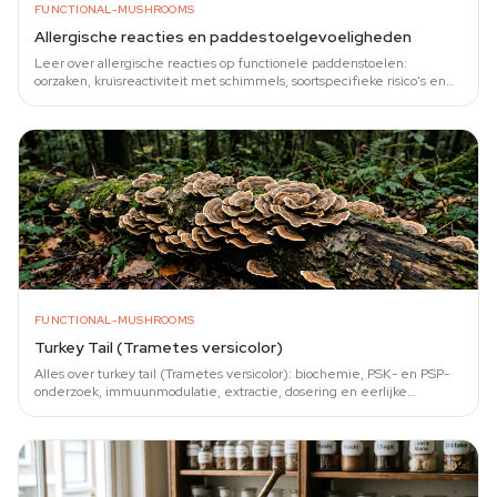
FUNCTIONAL-MUSHROOMS
Allergische reacties en paddestoelgevoeligheden
Leer over allergische reacties op functionele paddenstoelen:
oorzaken, kruisreactiviteit met schimmels, soortspecifieke risico's en
hoe je reacties.
FUNCTIONAL-MUSHROOMS
Turkey Tail (Trametes versicolor)
Alles over turkey tail (Trametes versicolor): biochemie, PSK- en PSP-
onderzoek, immuunmodulatie, extractie, dosering en eerlijke
beperkingen van het.