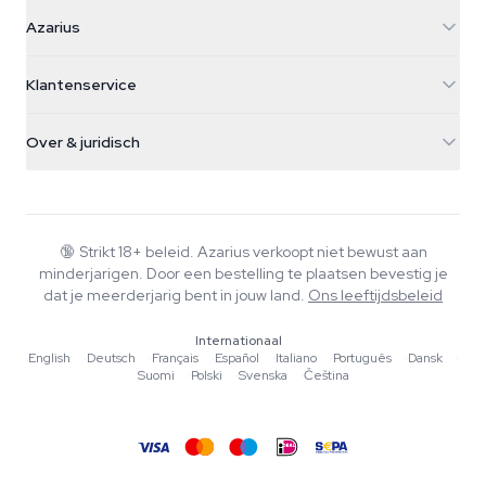
Azarius
Azarius
Galvaniweg 11
5482 TN Schijndel
Cannabiszaden
Klantenservice
Nederland
Paddo's
Verzendinfo
support@azarius.com
Smokeshop
Over & juridisch
+31(0)204897914
Retourbeleid
Smartshop
Over Azarius
Kwaliteitsgarantie
Herbshop
Wiki
Contact
Growshop
Blog
🔞
Strikt 18+ beleid. Azarius verkoopt niet bewust aan
Veelgestelde vragen
minderjarigen. Door een bestelling te plaatsen bevestig je
Muziek
Privacybeleid
dat je meerderjarig bent in jouw land.
Ons leeftijdsbeleid
Schrijvers
Internationaal
Redactionele normen
English
·
Deutsch
·
Français
·
Español
·
Italiano
·
Português
·
Dansk
·
Suomi
·
Polski
·
Svenska
·
Čeština
Tools & Calculators
Acties
Sitemap