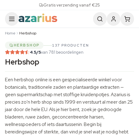
Skip to content
Gratis verzending vanaf €25
Home
Herbshop
HERBSHOP
137 PRODUCTEN
4.5
/5
van 781 beoordelingen
Herbshop
Een herbshop online is een gespecialiseerde winkel voor
botanicals, traditionele zaden en plantaardige extracten —
geen supermarktschap met stoffige kruidenpotjes. Azarius is
precies zo'n herb shop sinds 1999 en verstuurt al meer dan 25
jaar door de hele EU. Als je hier bent, zoek je gedroogde
bladeren, ruwe zaden, geconcentreerde harsen,
wellnesspoeders of iets daartussenin. Begin bij
bereidingswijze of sterkte, dan vind je snel wat je nodig hebt.