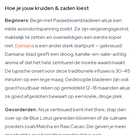
Hoe je jouw kruiden & zaden kiest
Beginners:
Begin met Passiebloembladeren als je een
milde avondontspanning zoekt. Ze zijn vergevingsgezind,
makkelijk te zetten en overweldigen een eerste koper
niet.
Damiana
is een ander sterk startpunt — gekneusd
Damiana-blad geeft een droog, kamille-en-salie-achtig
aroma af dat het hele zetritueel de moeite waard maakt.
De typische onset voor deze traditionele infusies is 30–45
minuten op een lege maag. Gedroogde bladeren zijn ook
goed houdbaar: reken op gemiddeld 12–18 maanden als je
ze goed afgesloten bewaart op een koele, droge plek.
Gevorderden:
Als je vertrouwd bent met thee, stap dan
over op de Blue Lotus gesneden bloemen of de culinaire
poeders zoals Matcha en Raw Cacao. Die geven je meer
speelruimte qua bereiding zonder dat je een