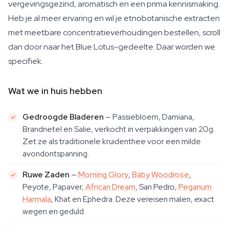
vergevingsgezind, aromatisch en een prima kennismaking.
Heb je al meer ervaring en wil je etnobotanische extracten
met meetbare concentratieverhoudingen bestellen, scroll
dan door naar het Blue Lotus-gedeelte. Daar worden we
specifiek.
Wat we in huis hebben
Gedroogde Bladeren
— Passiebloem, Damiana,
Brandnetel en Salie, verkocht in verpakkingen van 20g.
Zet ze als traditionele kruidenthee voor een milde
avondontspanning.
Ruwe Zaden
—
Morning Glory
,
Baby Woodrose
,
Peyote, Papaver,
African Dream
, San Pedro,
Peganum
Harmala
, Khat en Ephedra. Deze vereisen malen, exact
wegen en geduld.