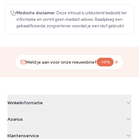
Medische disclaimer.
Deze inhoud is uitsluitend bedoeld ter
informatie en vormt geen medisch advies. Raadpleeg een
gekwalificeerde zorgverlener voordat je een stof gebruikt.
Meld je aan voor onze nieuwsbrief
-10%
Winkelinformatie
Azarius
Azarius
Galvaniweg 11
5482 TN Schijndel
Cannabiszaden
Klantenservice
Nederland