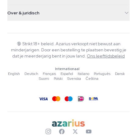
Paddo's
Verzendinfo
support@azarius.com
Smokeshop
Over & juridisch
+31(0)204897914
Retourbeleid
Smartshop
Over Azarius
Kwaliteitsgarantie
Herbshop
Wiki
Contact
Growshop
Blog
🔞
Strikt 18+ beleid. Azarius verkoopt niet bewust aan
Veelgestelde vragen
minderjarigen. Door een bestelling te plaatsen bevestig je
Muziek
Privacybeleid
dat je meerderjarig bent in jouw land.
Ons leeftijdsbeleid
Schrijvers
Internationaal
Redactionele normen
English
·
Deutsch
·
Français
·
Español
·
Italiano
·
Português
·
Dansk
·
Suomi
·
Polski
·
Svenska
·
Čeština
Tools & Calculators
Acties
Sitemap