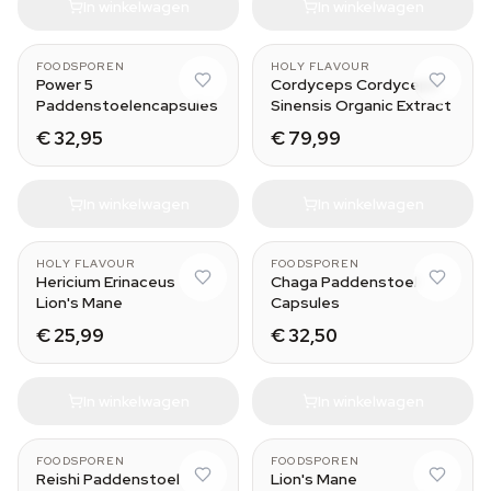
In winkelwagen
In winkelwagen
FOODSPOREN
HOLY FLAVOUR
Power 5
Cordyceps Cordyceps
Paddenstoelencapsules
Sinensis Organic Extract
€ 32,95
€ 79,99
In winkelwagen
In winkelwagen
HOLY FLAVOUR
FOODSPOREN
Hericium Erinaceus
Chaga Paddenstoel
Lion's Mane
Capsules
€ 25,99
€ 32,50
In winkelwagen
In winkelwagen
FOODSPOREN
FOODSPOREN
Reishi Paddenstoel
Lion's Mane