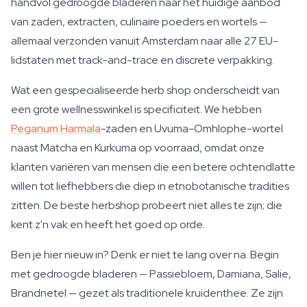
handvol gedroogde bladeren naar het huidige aanbod
van zaden, extracten, culinaire poeders en wortels —
allemaal verzonden vanuit Amsterdam naar alle 27 EU-
lidstaten met track-and-trace en discrete verpakking.
Wat een gespecialiseerde herb shop onderscheidt van
een grote wellnesswinkel is specificiteit. We hebben
Peganum Harmala
-zaden en Uvuma-Omhlophe-wortel
naast Matcha en Kurkuma op voorraad, omdat onze
klanten variëren van mensen die een betere ochtendlatte
willen tot liefhebbers die diep in etnobotanische tradities
zitten. De beste herbshop probeert niet alles te zijn; die
kent z'n vak en heeft het goed op orde.
Ben je hier nieuw in? Denk er niet te lang over na. Begin
met gedroogde bladeren — Passiebloem, Damiana, Salie,
Brandnetel — gezet als traditionele kruidenthee. Ze zijn