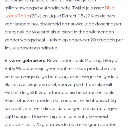
milligramweegschaal nodig hebt. Twijfel je tussen
Blue
Lotus Resin
(20x) en Liquid Extract (15x)? Kies de hars
voor langere houdbaarheid en nauwkeurige dosering per
gram; pak de vloeistof als je direct in thee wilt mengen
zonder weegschaal — reken op ongeveer 20 druppels per
1mL als doseringsindicatie.
Ervaren gebruikers:
Ruwe zaden zoals Morning Glory of
Baby Woodrose zijn geen kant-en-klare producten. Ze
vereisen zorgvuldige bereiding, exact wegen en geduld.
Sla ze over als je een snel, voorverpakt theezakje wilt.
Hetzelfde geldt voor etnobotanische extracten zoals
Blue Lotus 25x poeder, dat compact en licht wasachtig
aanvoelt, met een diepe, aardse geur die aan je vingers
blijft hangen. Doseren bij deze concentratie vereist
precisie — dit is 25 gram ruwe lotus in elke gram poeder.