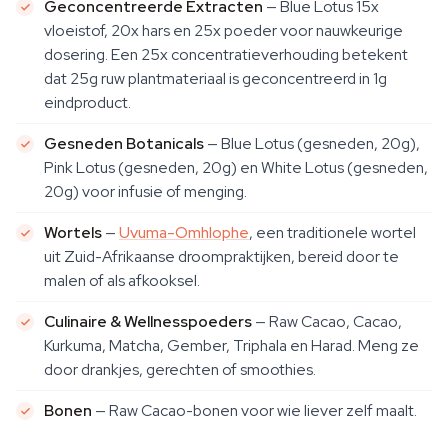
Geconcentreerde Extracten
— Blue Lotus 15x
vloeistof, 20x hars en 25x poeder voor nauwkeurige
dosering. Een 25x concentratieverhouding betekent
dat 25g ruw plantmateriaal is geconcentreerd in 1g
eindproduct.
Gesneden Botanicals
— Blue Lotus (gesneden, 20g),
Pink Lotus (gesneden, 20g) en White Lotus (gesneden,
20g) voor infusie of menging.
Wortels
—
Uvuma-Omhlophe
, een traditionele wortel
uit Zuid-Afrikaanse droompraktijken, bereid door te
malen of als afkooksel.
Culinaire & Wellnesspoeders
— Raw Cacao, Cacao,
Kurkuma, Matcha, Gember, Triphala en Harad. Meng ze
door drankjes, gerechten of smoothies.
Bonen
— Raw Cacao-bonen voor wie liever zelf maalt.