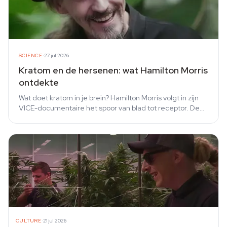
·
SCIENCE
27 jul 2026
Kratom en de hersenen: wat Hamilton Morris
ontdekte
Wat doet kratom in je brein? Hamilton Morris volgt in zijn
VICE-documentaire het spoor van blad tot receptor. De
feiten, cijfers en nuance op een rij.
·
CULTURE
21 jul 2026