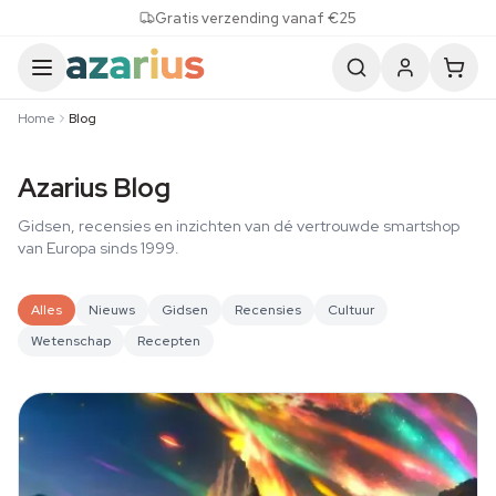
Skip to content
Gratis verzending vanaf €25
Home
Blog
Azarius Blog
Gidsen, recensies en inzichten van dé vertrouwde smartshop
van Europa sinds 1999.
Alles
Nieuws
Gidsen
Recensies
Cultuur
Wetenschap
Recepten