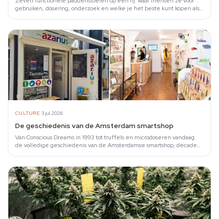
Zeven functionele paddenstoelen op een rij: waar mensen ze voor
gebruiken, dosering, onderzoek en welke je het beste kunt kopen als
beginner.
·
CULTURE
3 jul 2026
De geschiedenis van de Amsterdam smartshop
Van Conscious Dreams in 1993 tot truffels en microdoseren vandaag:
de volledige geschiedenis van de Amsterdamse smartshop, decade
voor decade.