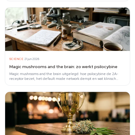
·
SCIENCE
21 jun 2026
Magic mushrooms and the brain: zo werkt psilocybine
Magic mushrooms and the brain uitgelegd: hoe psilocybine de 2A-
receptor bezet, het default mode network dempt en wat klinisch
onderzoek laat zien.