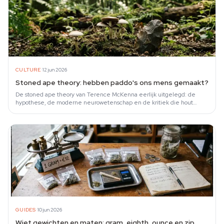
·
CULTURE
12 jun 2026
Stoned ape theory: hebben paddo's ons mens gemaakt?
De stoned ape theory van Terence McKenna eerlijk uitgelegd: de
hypothese, de moderne neurowetenschap en de kritiek die hout
snijdt.
·
GUIDES
10 jun 2026
Wiet gewichten en maten: gram, eighth, ounce en zip