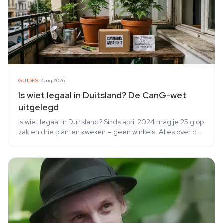
·
GUIDES
2 aug 2026
Is wiet legaal in Duitsland? De CanG-wet
uitgelegd
Is wiet legaal in Duitsland? Sinds april 2024 mag je 25 g op
zak en drie planten kweken — geen winkels. Alles over de
CanG-wet op een rij.