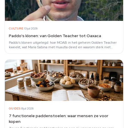
·
CULTURE
13 jul 2026
Paddo's klonen: van Golden Teacher tot Oaxaca
Paddo's klonen uitgelegd: hoe MOAB in het geheim Golden Teacher
kweekt, wat María Sabina met Huautla deed en waarom sterk niet
hetzelfde is als beter.
·
GUIDES
8 jul 2026
7 functionele paddenstoelen: waar mensen ze voor
kopen