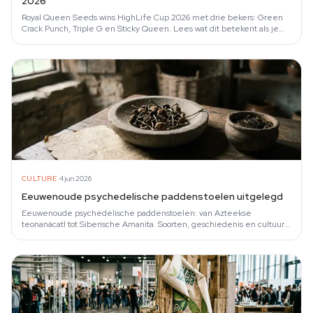
2026
Royal Queen Seeds wins HighLife Cup 2026 met drie bekers: Green
Crack Punch, Triple G en Sticky Queen. Lees wat dit betekent als je
RQS-zaden wilt…
·
CULTURE
4 jun 2026
Eeuwenoude psychedelische paddenstoelen uitgelegd
Eeuwenoude psychedelische paddenstoelen: van Azteekse
teonanácatl tot Siberische Amanita. Soorten, geschiedenis en cultuur
op een rij.