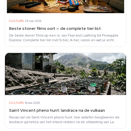
·
CULTURE
25 mei 2026
Beste stoner films ooit — de complete tier list
De beste stoner films op een rij: van Fear and Loathing tot Pineapple
Express. Complete tier list met S-tier, A-tier, canon en wat je echt
moet…
·
CULTURE
16 mei 2026
Saint Vincent pheno hunt: landrace na de vulkaan
Recap van de Saint Vincent pheno hunt: hoe rastafari-bergboeren de
landrace-genetica van het eiland redden na de uitbarsting van La
Soufrière in 2021.