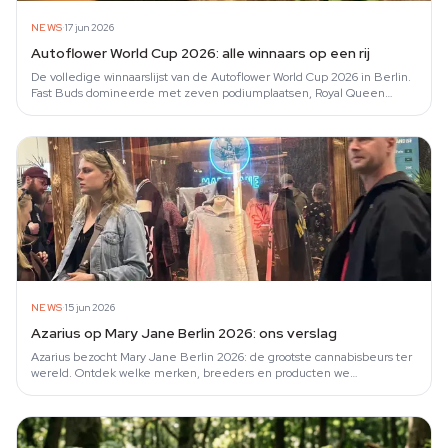
·
NEWS
17 jun 2026
Autoflower World Cup 2026: alle winnaars op een rij
De volledige winnaarslijst van de Autoflower World Cup 2026 in Berlin.
Fast Buds domineerde met zeven podiumplaatsen, Royal Queen
Seeds won twee…
·
NEWS
15 jun 2026
Azarius op Mary Jane Berlin 2026: ons verslag
Azarius bezocht Mary Jane Berlin 2026: de grootste cannabisbeurs ter
wereld. Ontdek welke merken, breeders en producten we
tegenkwamen.