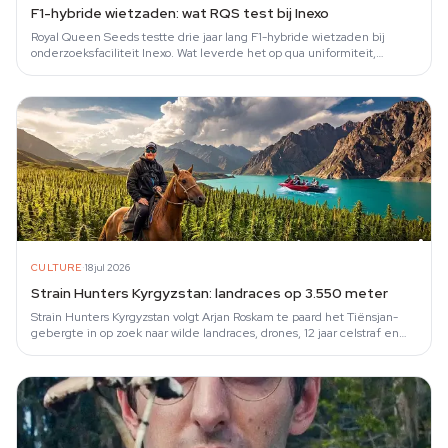
F1-hybride wietzaden: wat RQS test bij Inexo
Royal Queen Seeds testte drie jaar lang F1-hybride wietzaden bij
onderzoeksfaciliteit Inexo. Wat leverde het op qua uniformiteit,
dichtheid en…
·
CULTURE
18 jul 2026
Strain Hunters Kyrgyzstan: landraces op 3.550 meter
Strain Hunters Kyrgyzstan volgt Arjan Roskam te paard het Tiënsjan-
gebergte in op zoek naar wilde landraces, drones, 12 jaar celstraf en
paarse…