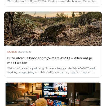
Wereldpremière 11 juni 2026 in Berlijn — met Mechoulam, Cervantes
en Sulak.
·
GUIDES
25 mei 2026
Bufo Alvarius Paddengif (5-MeO-DMT) — Alles wat je
moet weten
Wat is bufo alvarius paddengif? Lees alles over de 5-MeO-DMT toad:
werking, vergelijking met NN-DMT, ceremonie, risico's en waarom
synthetisch de…