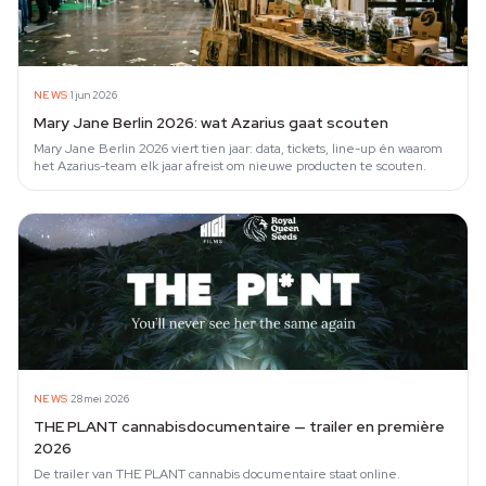
·
NEWS
1 jun 2026
Mary Jane Berlin 2026: wat Azarius gaat scouten
Mary Jane Berlin 2026 viert tien jaar: data, tickets, line-up én waarom
het Azarius-team elk jaar afreist om nieuwe producten te scouten.
·
NEWS
28 mei 2026
THE PLANT cannabisdocumentaire — trailer en première
2026
De trailer van THE PLANT cannabis documentaire staat online.