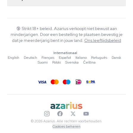
+31(0)204897914
Retourbeleid
Smartshop
Over Azarius
Kwaliteitsgarantie
Herbshop
Wiki
Contact
Growshop
Blog
🔞
Strikt 18+ beleid. Azarius verkoopt niet bewust aan
Veelgestelde vragen
minderjarigen. Door een bestelling te plaatsen bevestig je
Muziek
Privacybeleid
dat je meerderjarig bent in jouw land.
Ons leeftijdsbeleid
Schrijvers
Internationaal
Redactionele normen
English
·
Deutsch
·
Français
·
Español
·
Italiano
·
Português
·
Dansk
·
Suomi
·
Polski
·
Svenska
·
Čeština
Tools & Calculators
Acties
Sitemap
© 2026 Azarius. Alle rechten voorbehouden.
Cookies beheren