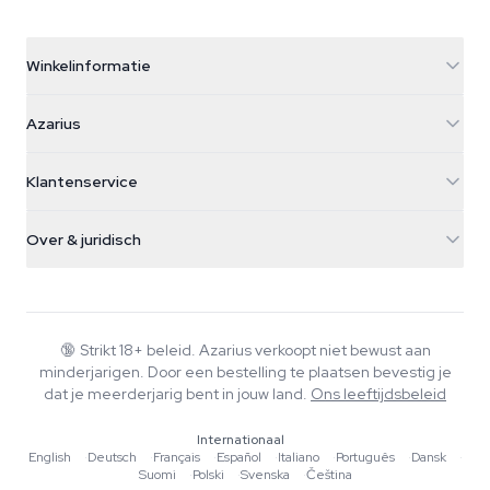
Winkelinformatie
Azarius
Azarius
Galvaniweg 11
5482 TN Schijndel
Cannabiszaden
Klantenservice
Nederland
Paddo's
Verzendinfo
support@azarius.com
Smokeshop
Over & juridisch
+31(0)204897914
Retourbeleid
Smartshop
Over Azarius
Kwaliteitsgarantie
Herbshop
Wiki
Contact
Growshop
Blog
🔞
Strikt 18+ beleid. Azarius verkoopt niet bewust aan
Veelgestelde vragen
minderjarigen. Door een bestelling te plaatsen bevestig je
Muziek
Privacybeleid
dat je meerderjarig bent in jouw land.
Ons leeftijdsbeleid
Schrijvers
Internationaal
Redactionele normen
English
·
Deutsch
·
Français
·
Español
·
Italiano
·
Português
·
Dansk
·
Suomi
·
Polski
·
Svenska
·
Čeština
Tools & Calculators