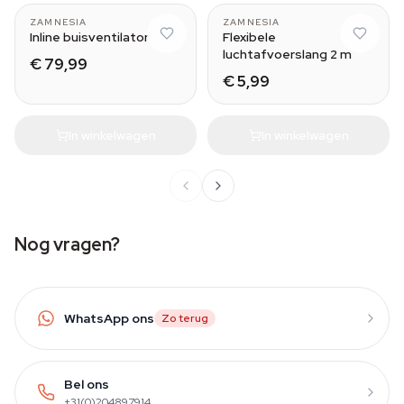
ZAMNESIA
ZAMNESIA
Inline buisventilator
Flexibele
luchtafvoerslang 2 m
€ 79,99
€ 5,99
In winkelwagen
In winkelwagen
Nog vragen?
WhatsApp ons
Zo terug
Bel ons
+31(0)204897914