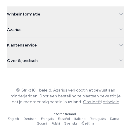
Winkelinformatie
Azarius
Azarius
Galvaniweg 11
5482 TN Schijndel
Cannabiszaden
Klantenservice
Nederland
Paddo's
Verzendinfo
support@azarius.com
Smokeshop
Over & juridisch
+31(0)204897914
Retourbeleid
Smartshop
Over Azarius
Kwaliteitsgarantie
Herbshop
Wiki
Contact
Growshop
Blog
🔞
Strikt 18+ beleid. Azarius verkoopt niet bewust aan
Veelgestelde vragen
minderjarigen. Door een bestelling te plaatsen bevestig je
Muziek
Privacybeleid
dat je meerderjarig bent in jouw land.
Ons leeftijdsbeleid
Schrijvers
Internationaal
Redactionele normen
English
·
Deutsch
·
Français
·
Español
·
Italiano
·
Português
·
Dansk
·
Suomi
·
Polski
·
Svenska
·
Čeština
Tools & Calculators