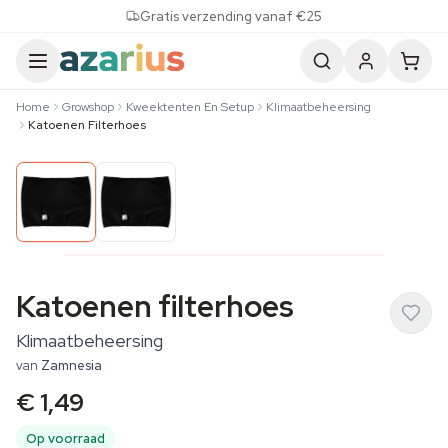
Skip to content
Gratis verzending vanaf €25
Home
Growshop
Kweektenten En Setup
Klimaatbeheersing
Katoenen Filterhoes
Katoenen filterhoes
Klimaatbeheersing
van
Zamnesia
€ 1,49
Op voorraad