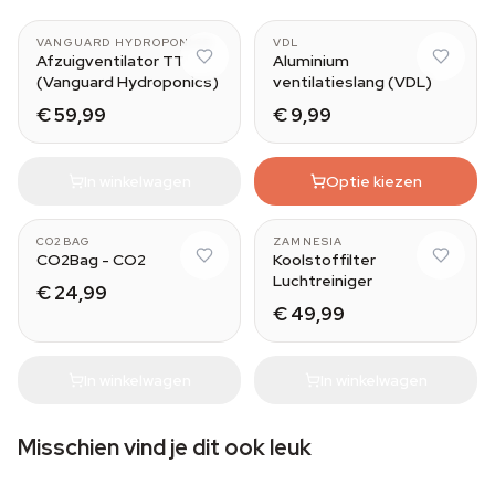
VANGUARD HYDROPONICS
VDL
Afzuigventilator TT
Aluminium
(Vanguard Hydroponics)
ventilatieslang (VDL)
€ 59,99
€ 9,99
In winkelwagen
Optie kiezen
XL
150mm / 520m3/h
CO2BAG
ZAMNESIA
CO2Bag - CO2
Koolstoffilter
Luchtreiniger
€ 24,99
€ 49,99
In winkelwagen
In winkelwagen
Misschien vind je dit ook leuk
100mm
100mm