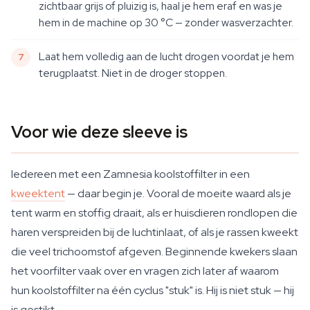
zichtbaar grijs of pluizig is, haal je hem eraf en was je
hem in de machine op 30 °C — zonder wasverzachter.
Laat hem volledig aan de lucht drogen voordat je hem
terugplaatst. Niet in de droger stoppen.
Voor wie deze sleeve is
Iedereen met een Zamnesia koolstoffilter in een
kweektent
— daar begin je. Vooral de moeite waard als je
tent warm en stoffig draait, als er huisdieren rondlopen die
haren verspreiden bij de luchtinlaat, of als je rassen kweekt
die veel trichoomstof afgeven. Beginnende kwekers slaan
het voorfilter vaak over en vragen zich later af waarom
hun koolstoffilter na één cyclus "stuk" is. Hij is niet stuk — hij
is gestikt.