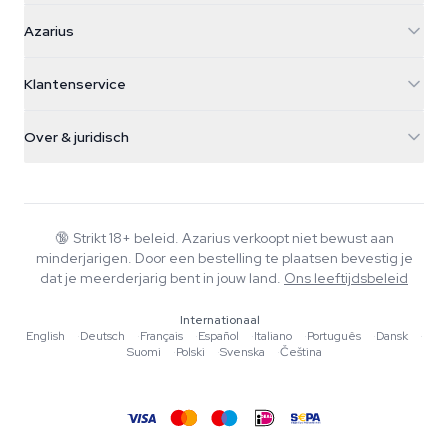
Azarius
Azarius
Galvaniweg 11
5482 TN Schijndel
Cannabiszaden
Klantenservice
Nederland
Paddo's
Verzendinfo
support@azarius.com
Smokeshop
Over & juridisch
+31(0)204897914
Retourbeleid
Smartshop
Over Azarius
Kwaliteitsgarantie
Herbshop
Wiki
Contact
Growshop
Blog
🔞
Strikt 18+ beleid. Azarius verkoopt niet bewust aan
Veelgestelde vragen
minderjarigen. Door een bestelling te plaatsen bevestig je
Muziek
Privacybeleid
dat je meerderjarig bent in jouw land.
Ons leeftijdsbeleid
Schrijvers
Internationaal
Redactionele normen
English
·
Deutsch
·
Français
·
Español
·
Italiano
·
Português
·
Dansk
·
Suomi
·
Polski
·
Svenska
·
Čeština
Tools & Calculators
Acties
Sitemap