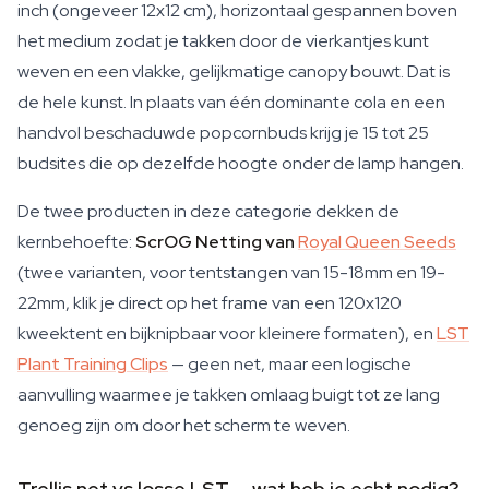
inch (ongeveer 12x12 cm), horizontaal gespannen boven
het medium zodat je takken door de vierkantjes kunt
weven en een vlakke, gelijkmatige canopy bouwt. Dat is
de hele kunst. In plaats van één dominante cola en een
handvol beschaduwde popcornbuds krijg je 15 tot 25
budsites die op dezelfde hoogte onder de lamp hangen.
De twee producten in deze categorie dekken de
kernbehoefte:
ScrOG Netting van
Royal Queen Seeds
(twee varianten, voor tentstangen van 15-18mm en 19-
22mm, klik je direct op het frame van een 120x120
kweektent en bijknipbaar voor kleinere formaten), en
LST
Plant Training Clips
— geen net, maar een logische
aanvulling waarmee je takken omlaag buigt tot ze lang
genoeg zijn om door het scherm te weven.
Trellis net vs losse LST — wat heb je echt nodig?