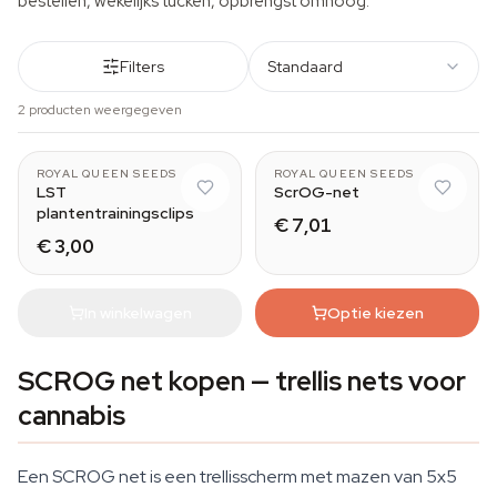
bestellen, wekelijks tucken, opbrengst omhoog.
Filters
Standaard
2 producten weergegeven
ROYAL QUEEN SEEDS
ROYAL QUEEN SEEDS
LST
ScrOG-net
plantentrainingsclips
€ 7,01
€ 3,00
In winkelwagen
Optie kiezen
SCROG net kopen — trellis nets voor
cannabis
Een SCROG net is een trellisscherm met mazen van 5x5