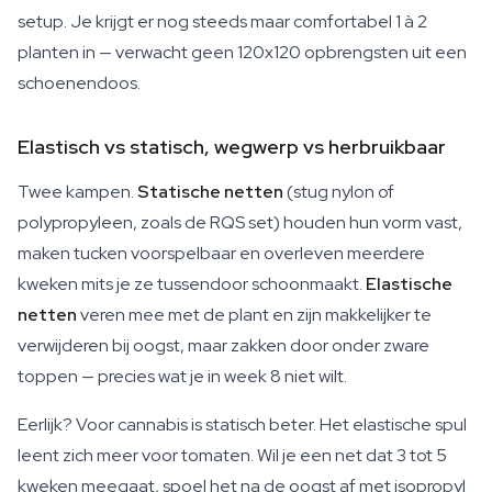
setup. Je krijgt er nog steeds maar comfortabel 1 à 2
planten in — verwacht geen 120x120 opbrengsten uit een
schoenendoos.
Elastisch vs statisch, wegwerp vs herbruikbaar
Twee kampen.
Statische netten
(stug nylon of
polypropyleen, zoals de RQS set) houden hun vorm vast,
maken tucken voorspelbaar en overleven meerdere
kweken mits je ze tussendoor schoonmaakt.
Elastische
netten
veren mee met de plant en zijn makkelijker te
verwijderen bij oogst, maar zakken door onder zware
toppen — precies wat je in week 8 niet wilt.
Eerlijk? Voor cannabis is statisch beter. Het elastische spul
leent zich meer voor tomaten. Wil je een net dat 3 tot 5
kweken meegaat, spoel het na de oogst af met isopropyl