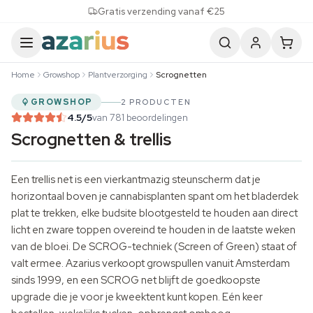
Skip to content
Gratis verzending vanaf €25
Home
Growshop
Plantverzorging
Scrognetten
GROWSHOP
2 PRODUCTEN
4.5
/5
van 781 beoordelingen
Scrognetten & trellis
Een trellis net is een vierkantmazig steunscherm dat je
horizontaal boven je cannabisplanten spant om het bladerdek
plat te trekken, elke budsite blootgesteld te houden aan direct
licht en zware toppen overeind te houden in de laatste weken
van de bloei. De SCROG-techniek (Screen of Green) staat of
valt ermee. Azarius verkoopt growspullen vanuit Amsterdam
sinds 1999, en een SCROG net blijft de goedkoopste
upgrade die je voor je kweektent kunt kopen. Eén keer