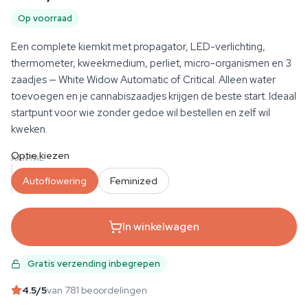
Op voorraad
Een complete kiemkit met propagator, LED-verlichting,
thermometer, kweekmedium, perliet, micro-organismen en 3
zaadjes — White Widow Automatic of Critical. Alleen water
toevoegen en je cannabiszaadjes krijgen de beste start. Ideaal
startpunt voor wie zonder gedoe wil bestellen en zelf wil
kweken.
Optie kiezen
AANTAL
Autoflowering
Feminized
In winkelwagen
Gratis verzending inbegrepen
4.5
/5
van 781 beoordelingen