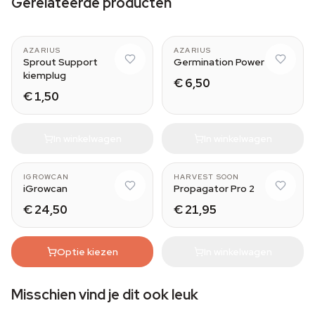
Gerelateerde producten
AZARIUS
AZARIUS
Sprout Support
Germination Power
kiemplug
€ 6,50
€ 1,50
In winkelwagen
In winkelwagen
IGROWCAN
HARVEST SOON
iGrowcan
Propagator Pro 2
€ 24,50
€ 21,95
Optie kiezen
In winkelwagen
Misschien vind je dit ook leuk