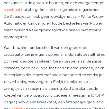
het klimaat in de gaten te houden, en een voorgemengd
substraat
dat al is geënt met nuttige micro-organismen.
De 3 zaadjes zijn ook geen opvulgenetica — White Widow
Automatic en Critical horen tot de bestsellers van RQS en
staan bekend als vergevingsgezinde rassen met stevige
opbrengsten.
Wat dit pakket onderscheidt van een goedkope
propagator die je ergens op een marktplaats bestelt: alles
zit in één gesloten systeem. Geen gezoek naar de juiste
potmaat, geen geklungel met perlietverhoudingen, geen
bureaulamp die je achteraf nog moet bestellen omdat je
de verlichting was vergeten. Eerlijk is eerlijk: deze kit
brengt je van zaadje naar zaailing. Zodra je plantjes de
koepel van de propagator uitgroeien (meestal na 10 tot 14
dagen) heb je een kweektent, een fatsoenlijke groeilamp
en
ventilatie
nodig om ze tot de oogst te brengen. Zie het