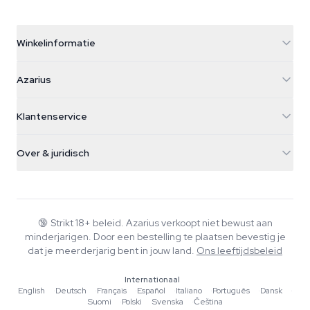
Winkelinformatie
Azarius
Azarius
Galvaniweg 11
5482 TN Schijndel
Cannabiszaden
Klantenservice
Nederland
Paddo's
Verzendinfo
support@azarius.com
Smokeshop
Over & juridisch
+31(0)204897914
Retourbeleid
Smartshop
Over Azarius
Kwaliteitsgarantie
Herbshop
Wiki
Contact
Growshop
Blog
🔞
Strikt 18+ beleid. Azarius verkoopt niet bewust aan
Veelgestelde vragen
minderjarigen. Door een bestelling te plaatsen bevestig je
Muziek
Privacybeleid
dat je meerderjarig bent in jouw land.
Ons leeftijdsbeleid
Schrijvers
Internationaal
Redactionele normen
English
·
Deutsch
·
Français
·
Español
·
Italiano
·
Português
·
Dansk
·
Suomi
·
Polski
·
Svenska
·
Čeština
Tools & Calculators