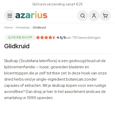
Skip to content
Gratis verzending vanaf €25
Home
Herbshop
Glidkruid
4.5
/5
van 781 beoordelingen
HERBSHOP
Glidkruid
Skullcap (Scutellaria lateriflora) is een gedroogd kruid uit de
lipbloemenfamilie — losse, gesneden bladeren en
bloemtoppen die je zelf tot thee zet. In deze hoek van onze
dried herbs
vind je single-ingredient botanicals zonder
capsules of extracten. Wil je skullcap kopen voor een rustige
avondthee? Dan shop je hier. In het assortiment sinds we de
smartshop in 1999 openden.