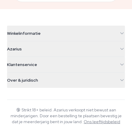
Winkelinformatie
Azarius
Azarius
Galvaniweg 11
5482 TN Schijndel
Cannabiszaden
Klantenservice
Nederland
Paddo's
Verzendinfo
support@azarius.com
Smokeshop
Over & juridisch
+31(0)204897914
Retourbeleid
Smartshop
Over Azarius
Kwaliteitsgarantie
Herbshop
Wiki
Contact
Growshop
Blog
🔞
Strikt 18+ beleid. Azarius verkoopt niet bewust aan
Veelgestelde vragen
minderjarigen. Door een bestelling te plaatsen bevestig je
Schrijvers
Privacybeleid
dat je meerderjarig bent in jouw land.
Ons leeftijdsbeleid
Redactionele normen