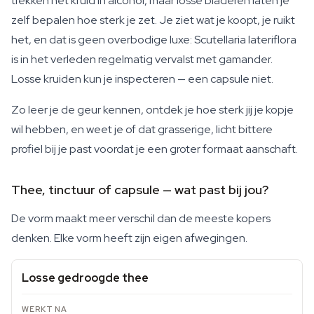
trekken het kruid in alcohol, maar losse bladeren laten je
zelf bepalen hoe sterk je zet. Je ziet wat je koopt, je ruikt
het, en dat is geen overbodige luxe: Scutellaria lateriflora
is in het verleden regelmatig vervalst met gamander.
Losse kruiden kun je inspecteren — een capsule niet.
Zo leer je de geur kennen, ontdek je hoe sterk jij je kopje
wil hebben, en weet je of dat grasserige, licht bittere
profiel bij je past voordat je een groter formaat aanschaft.
Thee, tinctuur of capsule — wat past bij jou?
De vorm maakt meer verschil dan de meeste kopers
denken. Elke vorm heeft zijn eigen afwegingen.
Losse gedroogde thee