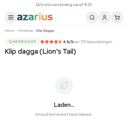
Skip to content
Gratis verzending vanaf €25
Home
Herbshop
Klip Dagga
4.5
/5
van 781 beoordelingen
HERBSHOP
Klip dagga (Lion's Tail)
Laden...
Inhoud binnenkort beschikbaar.