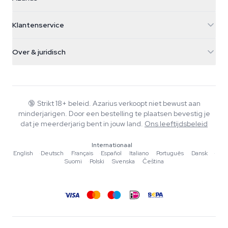
Galvaniweg 11
5482 TN Schijndel
Cannabiszaden
Klantenservice
Nederland
Paddo's
Verzendinfo
support@azarius.com
Smokeshop
Over & juridisch
+31(0)204897914
Retourbeleid
Smartshop
Over Azarius
Kwaliteitsgarantie
Herbshop
Wiki
Contact
Growshop
Blog
🔞
Strikt 18+ beleid. Azarius verkoopt niet bewust aan
Veelgestelde vragen
minderjarigen. Door een bestelling te plaatsen bevestig je
Muziek
Privacybeleid
dat je meerderjarig bent in jouw land.
Ons leeftijdsbeleid
Schrijvers
Internationaal
Redactionele normen
English
·
Deutsch
·
Français
·
Español
·
Italiano
·
Português
·
Dansk
·
Suomi
·
Polski
·
Svenska
·
Čeština
Tools & Calculators
Acties
Sitemap