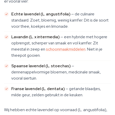
er vooral vier:
Echte lavendel (L. angustifolia)
— de culinaire
standaard. Zoet, bloemig, weinig kamfer. Dit is de soort
voor thee, koekjes en limonade.
Lavandin (L. x intermedia)
— een hybride met hogere
opbrengst, scherper van smaak en vol kamfer. Zit
meestal in zeep en
schoonmaakmiddelen
. Niet in je
theepot gooien.
Spaanse lavendel (L. stoechas)
—
dennenappelvormige bloemen, medicinale smaak,
vooral siertuin.
Franse lavendel (L. dentata)
— getande blaadjes,
milde geur, zelden gebruikt in de keuken.
Wij hebben echte lavendel op voorraad (L. angustifolia),