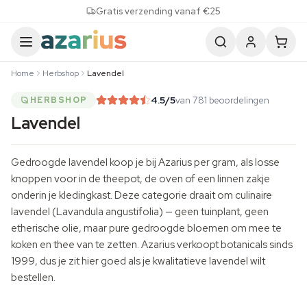
Skip to content
Gratis verzending vanaf €25
Home
Herbshop
Lavendel
4.5
/5
van 781 beoordelingen
HERBSHOP
Lavendel
Gedroogde lavendel koop je bij Azarius per gram, als losse
knoppen voor in de theepot, de oven of een linnen zakje
onderin je kledingkast. Deze categorie draait om culinaire
lavendel (Lavandula angustifolia) — geen tuinplant, geen
etherische olie, maar pure gedroogde bloemen om mee te
koken en thee van te zetten. Azarius verkoopt botanicals sinds
1999, dus je zit hier goed als je kwalitatieve lavendel wilt
bestellen.