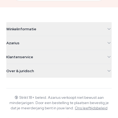
Winkelinformatie
Azarius
Azarius
Galvaniweg 11
5482 TN Schijndel
Cannabiszaden
Klantenservice
Nederland
Paddo's
Verzendinfo
support@azarius.com
Smokeshop
Over & juridisch
+31(0)204897914
Retourbeleid
Smartshop
Over Azarius
Kwaliteitsgarantie
Herbshop
Wiki
Contact
Growshop
Blog
🔞
Strikt 18+ beleid. Azarius verkoopt niet bewust aan
Veelgestelde vragen
minderjarigen. Door een bestelling te plaatsen bevestig je
Muziek
Privacybeleid
dat je meerderjarig bent in jouw land.
Ons leeftijdsbeleid
Schrijvers