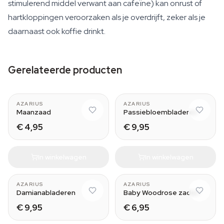
stimulerend middel verwant aan cafeïne) kan onrust of
hartkloppingen veroorzaken als je overdrijft, zeker als je
daarnaast ook koffie drinkt.
Gerelateerde producten
AZARIUS
AZARIUS
Maanzaad
Passiebloembladeren
€ 4,95
€ 9,95
In winkelwagen
In winkelwagen
AZARIUS
AZARIUS
Damianabladeren
Baby Woodrose zaden
€ 9,95
€ 6,95