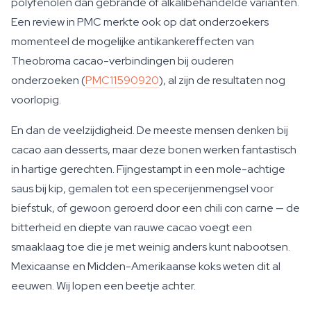
polyfenolen dan gebrande of alkalibehandelde varianten.
Een review in
PMC
merkte ook op dat onderzoekers
momenteel de mogelijke antikankereffecten van
Theobroma cacao-verbindingen bij ouderen
onderzoeken (
PMC11590920
), al zijn de resultaten nog
voorlopig.
En dan de veelzijdigheid. De meeste mensen denken bij
cacao aan desserts, maar deze bonen werken fantastisch
in hartige gerechten. Fijngestampt in een mole-achtige
saus bij kip, gemalen tot een specerijenmengsel voor
biefstuk, of gewoon geroerd door een chili con carne — de
bitterheid en diepte van rauwe cacao voegt een
smaaklaag toe die je met weinig anders kunt nabootsen.
Mexicaanse en Midden-Amerikaanse koks weten dit al
eeuwen. Wij lopen een beetje achter.