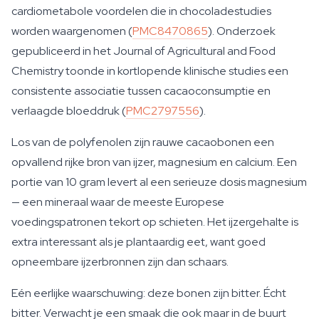
cardiometabole voordelen die in chocoladestudies
worden waargenomen (
PMC8470865
). Onderzoek
gepubliceerd in het
Journal of Agricultural and Food
Chemistry
toonde in kortlopende klinische studies een
consistente associatie tussen cacaoconsumptie en
verlaagde bloeddruk (
PMC2797556
).
Los van de polyfenolen zijn rauwe cacaobonen een
opvallend rijke bron van ijzer, magnesium en calcium. Een
portie van 10 gram levert al een serieuze dosis magnesium
— een mineraal waar de meeste Europese
voedingspatronen tekort op schieten. Het ijzergehalte is
extra interessant als je plantaardig eet, want goed
opneembare ijzerbronnen zijn dan schaars.
Eén eerlijke waarschuwing: deze bonen zijn bitter. Écht
bitter. Verwacht je een smaak die ook maar in de buurt