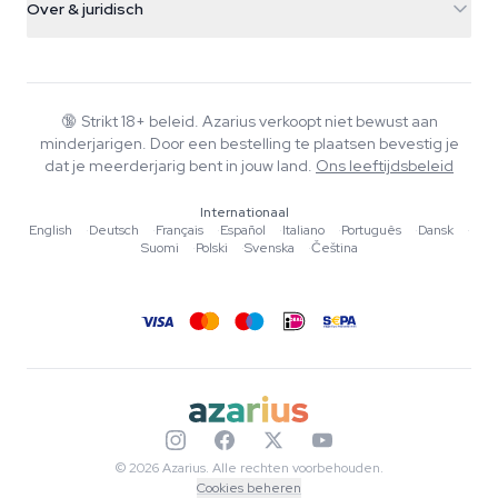
Smokeshop
Over & juridisch
+31(0)204897914
Retourbeleid
Smartshop
Over Azarius
Kwaliteitsgarantie
Herbshop
Wiki
Contact
Growshop
Blog
🔞
Strikt 18+ beleid. Azarius verkoopt niet bewust aan
Veelgestelde vragen
minderjarigen. Door een bestelling te plaatsen bevestig je
Schrijvers
Privacybeleid
dat je meerderjarig bent in jouw land.
Ons leeftijdsbeleid
Redactionele normen
Internationaal
Tools & Calculators
English
·
Deutsch
·
Français
·
Español
·
Italiano
·
Português
·
Dansk
·
Suomi
·
Polski
·
Svenska
·
Čeština
Acties
Sitemap
© 2026 Azarius. Alle rechten voorbehouden.
Cookies beheren