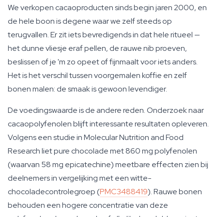
We verkopen cacaoproducten sinds begin jaren 2000, en
de hele boon is degene waar we zelf steeds op
terugvallen. Er zit iets bevredigends in dat hele ritueel —
het dunne vliesje eraf pellen, de rauwe nib proeven,
beslissen of je 'm zo opeet of fijnmaalt voor iets anders.
Het is het verschil tussen voorgemalen koffie en zelf
bonen malen: de smaak is gewoon levendiger.
De voedingswaarde is de andere reden. Onderzoek naar
cacaopolyfenolen blijft interessante resultaten opleveren.
Volgens een studie in
Molecular Nutrition and Food
Research
liet pure chocolade met 860 mg polyfenolen
(waarvan 58 mg epicatechine) meetbare effecten zien bij
deelnemers in vergelijking met een witte-
chocoladecontrolegroep (
PMC3488419
). Rauwe bonen
behouden een hogere concentratie van deze