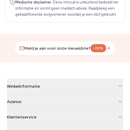
Medische disclaimer.
Deze inhoud is uitsluitend bedoeld ter
informatie en vormt geen medisch advies. Raadpleeg een
gekwalificeerde zorgverlener voordat je een stof gebruikt.
Meld je aan voor onze nieuwsbrief
-10%
Winkelinformatie
Azarius
Azarius
Galvaniweg 11
5482 TN Schijndel
Cannabiszaden
Klantenservice
Nederland
Paddo's
Verzendinfo
support@azarius.com