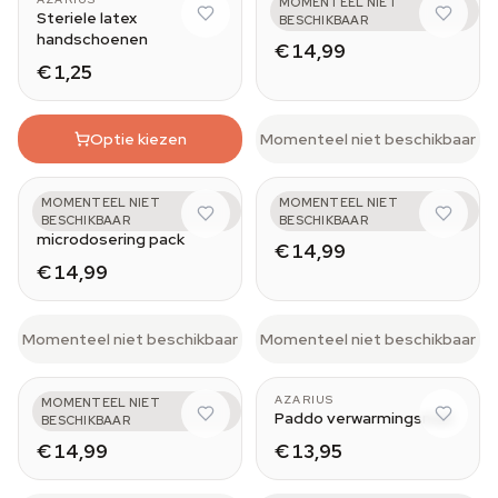
MOMENTEEL NIET
Steriele latex
Mental
BESCHIKBAAR
handschoenen
€ 14,99
€ 1,25
Optie kiezen
Momenteel niet beschikbaar
AZARIUS
AZARIUS
MOMENTEEL NIET
MOMENTEEL NIET
Emotional
Physical
BESCHIKBAAR
BESCHIKBAAR
microdosering pack
€ 14,99
€ 14,99
Momenteel niet beschikbaar
Momenteel niet beschikbaar
AZARIUS
AZARIUS
MOMENTEEL NIET
Spiritual
Paddo verwarmingsmat
BESCHIKBAAR
€ 14,99
€ 13,95