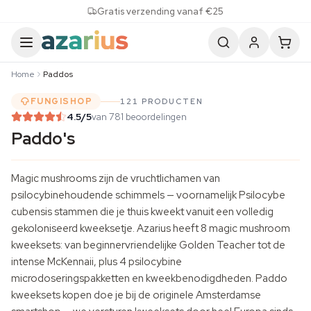
Skip to content
Gratis verzending vanaf €25
Home
Paddos
FUNGISHOP
121 PRODUCTEN
4.5
/5
van 781 beoordelingen
Paddo's
Magic mushrooms zijn de vruchtlichamen van
psilocybinehoudende schimmels — voornamelijk Psilocybe
cubensis stammen die je thuis kweekt vanuit een volledig
gekoloniseerd kweeksetje. Azarius heeft 8 magic mushroom
kweeksets: van beginnervriendelijke Golden Teacher tot de
intense McKennaii, plus 4 psilocybine
microdoseringspakketten en
kweekbenodigdheden
. Paddo
kweeksets kopen doe je bij de originele Amsterdamse