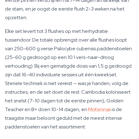
eerste pinnen verschijnen na 7-14 dagen afhankelijk van
de stam, en je oogst de eerste flush 2-3 weken na het
opzetten.
Elke set levert tot 3 flushes op met herhydratie
tussendoor. De totale opbrengst over alle flushes loopt
van 250-600 g verse Psilocybe cubensis paddenstoelen
(25-60 g gedroogd op een 10:1 vers-naar-droog
verhouding). Bij een gematigde dosis van 1,5 g gedroogd
zijn dat 16-40 individuele sessies uit één kweekset.
Steriele techniek is niet vereist — was je handen, volg de
instructies, en de set doet de rest. Cambodia koloniseert
het snelst (7-10 dagen tot de eerste pinnen), Golden
Teacher en B+ doen 10-14 dagen, en
McKennaii
is de
traagste maar beloont geduld met de meest intense
paddenstoelen van het assortiment.