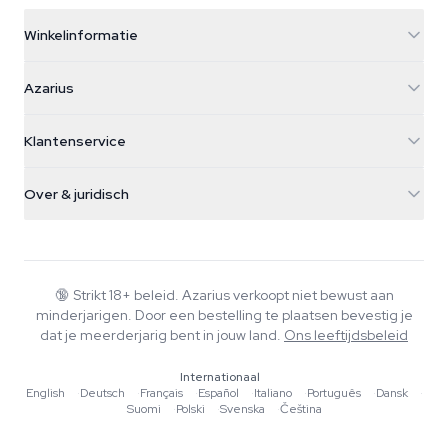
Winkelinformatie
Azarius
Azarius
Galvaniweg 11
5482 TN Schijndel
Cannabiszaden
Klantenservice
Nederland
Paddo's
Verzendinfo
support@azarius.com
Smokeshop
Over & juridisch
+31(0)204897914
Retourbeleid
Smartshop
Over Azarius
Kwaliteitsgarantie
Herbshop
Wiki
Contact
Growshop
Blog
🔞
Strikt 18+ beleid. Azarius verkoopt niet bewust aan
Veelgestelde vragen
minderjarigen. Door een bestelling te plaatsen bevestig je
Schrijvers
Privacybeleid
dat je meerderjarig bent in jouw land.
Ons leeftijdsbeleid
Redactionele normen
Internationaal
Tools & Calculators
English
·
Deutsch
·
Français
·
Español
·
Italiano
·
Português
·
Dansk
·
Suomi
·
Polski
·
Svenska
·
Čeština
Acties
Sitemap