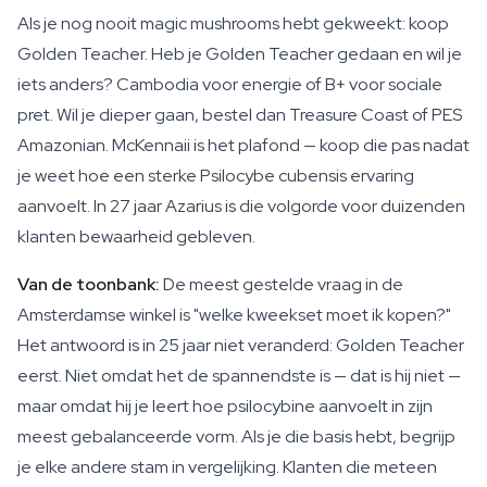
Als je nog nooit magic mushrooms hebt gekweekt: koop
Golden Teacher. Heb je Golden Teacher gedaan en wil je
iets anders? Cambodia voor energie of B+ voor sociale
pret. Wil je dieper gaan, bestel dan Treasure Coast of PES
Amazonian. McKennaii is het plafond — koop die pas nadat
je weet hoe een sterke Psilocybe cubensis ervaring
aanvoelt. In 27 jaar Azarius is die volgorde voor duizenden
klanten bewaarheid gebleven.
Van de toonbank:
De meest gestelde vraag in de
Amsterdamse winkel is "welke kweekset moet ik kopen?"
Het antwoord is in 25 jaar niet veranderd: Golden Teacher
eerst. Niet omdat het de spannendste is — dat is hij niet —
maar omdat hij je leert hoe psilocybine aanvoelt in zijn
meest gebalanceerde vorm. Als je die basis hebt, begrijp
je elke andere stam in vergelijking. Klanten die meteen