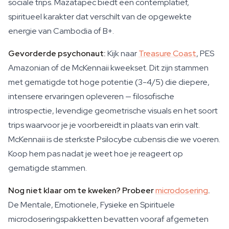
sociale trips. Mazatapec biedt een contemplatief,
spiritueel karakter dat verschilt van de opgewekte
energie van Cambodia of B+.
Gevorderde psychonaut:
Kijk naar
Treasure Coast
, PES
Amazonian of de McKennaii kweekset. Dit zijn stammen
met gematigde tot hoge potentie (3-4/5) die diepere,
intensere ervaringen opleveren — filosofische
introspectie, levendige geometrische visuals en het soort
trips waarvoor je je voorbereidt in plaats van erin valt.
McKennaii is de sterkste Psilocybe cubensis die we voeren.
Koop hem pas nadat je weet hoe je reageert op
gematigde stammen.
Nog niet klaar om te kweken? Probeer
microdosering
.
De Mentale, Emotionele, Fysieke en Spirituele
microdoseringspakketten bevatten vooraf afgemeten