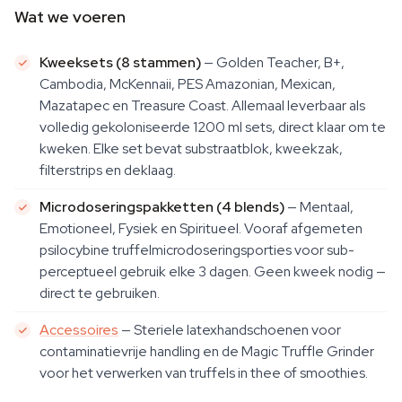
Wat we voeren
Kweeksets (8 stammen)
— Golden Teacher, B+,
Cambodia, McKennaii, PES Amazonian, Mexican,
Mazatapec en Treasure Coast. Allemaal leverbaar als
volledig gekoloniseerde 1200 ml sets, direct klaar om te
kweken. Elke set bevat substraatblok, kweekzak,
filterstrips en deklaag.
Microdoseringspakketten (4 blends)
— Mentaal,
Emotioneel, Fysiek en Spiritueel. Vooraf afgemeten
psilocybine truffelmicrodoseringsporties voor sub-
perceptueel gebruik elke 3 dagen. Geen kweek nodig —
direct te gebruiken.
Accessoires
— Steriele latexhandschoenen voor
contaminatievrije handling en de Magic Truffle Grinder
voor het verwerken van truffels in thee of smoothies.