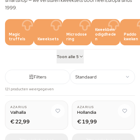
smartshop — we versturen kweeksets door heel Europa sinds
1999.
Kweekben
Magic
Microdose
odigdhede
Paddo
truffels
Kweeksets
ring
n
kweken
Toon alle 5
Filters
Standaard
121 producten weergegeven
AZARIUS
AZARIUS
Valhalla
Hollandia
€ 22,99
€ 19,99