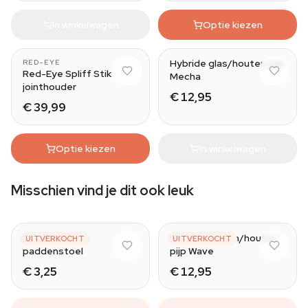
In winkelwagen
Optie kiezen
Hybride glas/houten pijp
RED-EYE
Red-Eye Spliff Stik
Mecha
jointhouder
€ 12,95
€ 39,99
Optie kiezen
In winkelwagen
Misschien vind je dit ook leuk
Red
Metalen pijp
Hybride glazen/houten
UITVERKOCHT
UITVERKOCHT
paddenstoel
pijp Wave
€ 3,25
€ 12,95