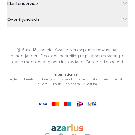
Klantenservice
Nederland
Paddo's
Verzendinfo
support@azarius.com
Smokeshop
Over & juridisch
+31(0)204897914
Retourbeleid
Smartshop
Over Azarius
Kwaliteitsgarantie
Herbshop
Wiki
Contact
Growshop
Blog
🔞
Strikt 18+ beleid. Azarius verkoopt niet bewust aan
Veelgestelde vragen
minderjarigen. Door een bestelling te plaatsen bevestig je
Muziek
Privacybeleid
dat je meerderjarig bent in jouw land.
Ons leeftijdsbeleid
Schrijvers
Internationaal
Redactionele normen
English
·
Deutsch
·
Français
·
Español
·
Italiano
·
Português
·
Dansk
·
Suomi
·
Polski
·
Svenska
·
Čeština
Tools & Calculators
Acties
Sitemap