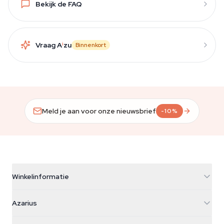
Bekijk de FAQ
Vraag A
i
zu
Binnenkort
Meld je aan voor onze nieuwsbrief
-10%
Winkelinformatie
Azarius
Azarius
Galvaniweg 11
5482 TN Schijndel
Cannabiszaden