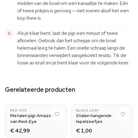
midden van de bowl om een kanaaltje te maken. Eén
of twee prikjes is genoeg — niet roeren alsof het een
kop thee is.
Als je klaar bent, laat de pijp een minuut of twee
afkoelen. Gebruik dan het schepje om de bowl
helemaal leeg te halen. Een snelle schraap langs de
binnenwanden verwijdert aangekoekt residu. Tik de
losse as eruit en je bent klaar voor de volgende keer.
Gerelateerde producten
Blue
RED-EYE
BLACK LEAF
Metalen pijp Amazed
Stalen hangende
van Red-Eye
lepelzeefjes
€ 42,99
€ 1,00