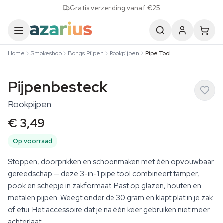
Skip to content
Gratis verzending vanaf €25
Home
Smokeshop
Bongs Pijpen
Rookpijpen
Pipe Tool
Pijpenbesteck
Rookpijpen
€ 3,49
Op voorraad
Stoppen, doorprikken en schoonmaken met één opvouwbaar
gereedschap — deze 3-in-1 pipe tool combineert tamper,
pook en schepje in zakformaat. Past op glazen, houten en
metalen pijpen. Weegt onder de 30 gram en klapt plat in je zak
of etui. Het accessoire dat je na één keer gebruiken niet meer
achterlaat.