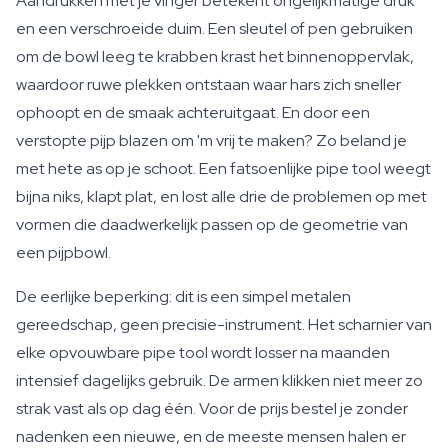
Aandrukken met je vinger betekent ongelijkmatige druk
en een verschroeide duim. Een sleutel of pen gebruiken
om de bowl leeg te krabben krast het binnenoppervlak,
waardoor ruwe plekken ontstaan waar hars zich sneller
ophoopt en de smaak achteruitgaat. En door een
verstopte pijp blazen om 'm vrij te maken? Zo beland je
met hete as op je schoot. Een fatsoenlijke pipe tool weegt
bijna niks, klapt plat, en lost alle drie de problemen op met
vormen die daadwerkelijk passen op de geometrie van
een pijpbowl.
De eerlijke beperking: dit is een simpel metalen
gereedschap, geen precisie-instrument. Het scharnier van
elke opvouwbare pipe tool wordt losser na maanden
intensief dagelijks gebruik. De armen klikken niet meer zo
strak vast als op dag één. Voor de prijs bestel je zonder
nadenken een nieuwe, en de meeste mensen halen er