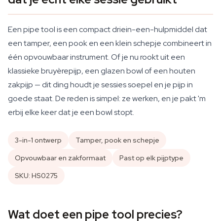
Een pipe tool is een compact driein-een-hulpmiddel dat
een tamper, een pook en een klein schepje combineert in
één opvouwbaar instrument. Of je nu rookt uit een
klassieke bruyèrepijp, een glazen bowl of een houten
zakpijp — dit ding houdt je sessies soepel en je pijp in
goede staat. De reden is simpel: ze werken, en je pakt 'm
erbij elke keer dat je een bowl stopt.
3-in-1 ontwerp
Tamper, pook en schepje
Opvouwbaar en zakformaat
Past op elk pijptype
SKU: HS0275
Wat doet een pipe tool precies?