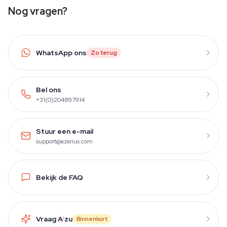
Nog vragen?
WhatsApp ons
Zo terug
Bel ons
+31(0)204897914
Stuur een e-mail
support@azarius.com
Bekijk de FAQ
Vraag A
i
zu
Binnenkort