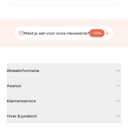
Meld je aan voor onze nieuwsbrief
-10%
Winkelinformatie
Azarius
Azarius
Galvaniweg 11
5482 TN Schijndel
Cannabiszaden
Klantenservice
Nederland
Paddo's
Verzendinfo
support@azarius.com
Smokeshop
Over & juridisch
+31(0)204897914
Retourbeleid
Smartshop
Over Azarius