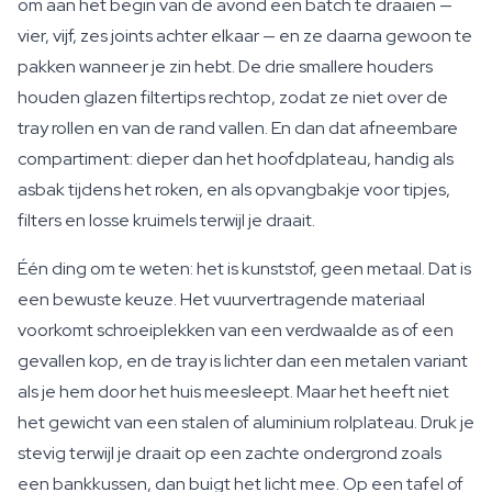
om aan het begin van de avond een batch te draaien —
vier, vijf, zes joints achter elkaar — en ze daarna gewoon te
pakken wanneer je zin hebt. De drie smallere houders
houden glazen filtertips rechtop, zodat ze niet over de
tray rollen en van de rand vallen. En dan dat afneembare
compartiment: dieper dan het hoofdplateau, handig als
asbak tijdens het roken, en als opvangbakje voor tipjes,
filters en losse kruimels terwijl je draait.
Één ding om te weten: het is kunststof, geen metaal. Dat is
een bewuste keuze. Het vuurvertragende materiaal
voorkomt schroeiplekken van een verdwaalde as of een
gevallen kop, en de tray is lichter dan een metalen variant
als je hem door het huis meesleept. Maar het heeft niet
het gewicht van een stalen of aluminium rolplateau. Druk je
stevig terwijl je draait op een zachte ondergrond zoals
een bankkussen, dan buigt het licht mee. Op een tafel of