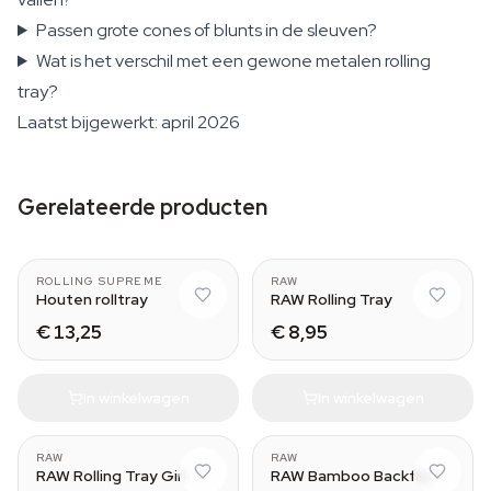
Passen grote cones of blunts in de sleuven?
Wat is het verschil met een gewone metalen rolling
tray?
Laatst bijgewerkt: april 2026
Gerelateerde producten
M (15,5x8,5x5 cm)
Small (27.5 x 17.5cm)
ROLLING SUPREME
RAW
Houten rolltray
RAW Rolling Tray
€ 13,25
€ 8,95
In winkelwagen
In winkelwagen
RAW
RAW
RAW Rolling Tray Girl
RAW Bamboo Backflip