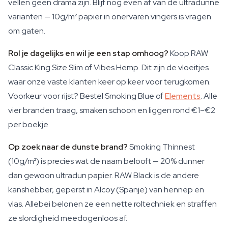
vellen geen drama zijn. Blijf nog even af van de ultradunne
varianten — 10g/m² papier in onervaren vingers is vragen
om gaten.
Rol je dagelijks en wil je een stap omhoog?
Koop RAW
Classic King Size Slim of Vibes Hemp. Dit zijn de vloeitjes
waar onze vaste klanten keer op keer voor terugkomen.
Voorkeur voor rijst? Bestel Smoking Blue of
Elements
. Alle
vier branden traag, smaken schoon en liggen rond €1–€2
per boekje.
Op zoek naar de dunste brand?
Smoking Thinnest
(10g/m²) is precies wat de naam belooft — 20% dunner
dan gewoon ultradun papier. RAW Black is de andere
kanshebber, geperst in Alcoy (Spanje) van hennep en
vlas. Allebei belonen ze een nette roltechniek en straffen
ze slordigheid meedogenloos af.