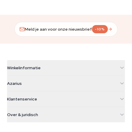
Meld je aan voor onze nieuwsbrief
-10%
Winkelinformatie
Azarius
Azarius
Galvaniweg 11
5482 TN Schijndel
Cannabiszaden
Klantenservice
Nederland
Paddo's
Verzendinfo
support@azarius.com
Smokeshop
Over & juridisch
+31(0)204897914
Retourbeleid
Smartshop
Over Azarius
Kwaliteitsgarantie
Herbshop