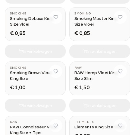
SMOKING
SMOKING
Smoking DeLuxe King
Smoking Master King
Size vloei
Size vloei
€ 0,85
€ 0,85
In winkelwagen
In winkelwagen
SMOKING
RAW
Smoking Brown Vloei
RAW Hemp Vloei King
King Size
Size Slim
€ 1,00
€ 1,50
In winkelwagen
In winkelwagen
RAW
ELEMENTS
RAW Connoisseur Vloei
Elements King Size Vloei
King Size + Tips