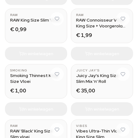
RAW
RAW
RAW King Size Slim Vloei
RAW Connoisseur Vloei
King Size + Voorgerolde
€ 0,99
Tips
€ 1,99
In winkelwagen
In winkelwagen
SMOKING
JUICY JAY'S
Smoking Thinnest King
Juicy Jay's King Size
Size Vloei
Slim Mix 'n' Roll
€ 1,00
€ 35,00
In winkelwagen
In winkelwagen
RAW
VIBES
RAW 'Black' King Size
Vibes Ultra-Thin Vloei
Slim vloei
King Size Slim