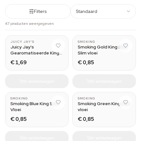
Filters
Standaard
47 producten weergegeven
Green Apple
JUICY JAY'S
SMOKING
Juicy Jay's
Smoking Gold King Size
Gearomatiseerde King
Slim vloei
Size Vloei
€ 1,69
€ 0,85
In winkelwagen
In winkelwagen
SMOKING
SMOKING
Smoking Blue King Size
Smoking Green King Size
Vloei
vloei
€ 0,85
€ 0,85
In winkelwagen
In winkelwagen