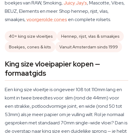
boekjes van RAW, Smoking,
Juicy Jay's
, Mascotte, Vibes,
BEUZ, Elements en meer. Shop hennep, rijst, vlas,
smaakjes,
voorgerolde cones
en complete rolsets.
40+ king size vloeitjes
Hennep, rijst, vlas & smaakjes
Boekjes, cones & kits
Vanuit Amsterdam sinds 1999
King size vloeipapier kopen —
formaatgids
Een king size vloeitje is ongeveer 108 tot 110mm lang en
komt in twee breedtes voor: slim (rond de 44mm) voor
een strakke, potloodvormige joint, en wide (rond 50 tot
53mm) als je meer papier om je vulling wilt. Rol je normaal
gesproken met standaard 70mm single-wide vloei? Dan is
de overstap naar king size een duidelijke sprong — je hebt