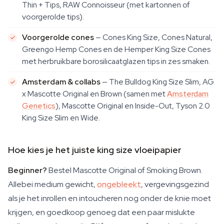
Thin + Tips, RAW Connoisseur (met kartonnen of
voorgerolde tips).
Voorgerolde cones
— Cones King Size, Cones Natural,
Greengo Hemp Cones en de Hemper King Size Cones
met herbruikbare borosilicaatglazen tips in zes smaken.
Amsterdam & collabs
— The Bulldog King Size Slim, AG
x Mascotte Original en Brown (samen met
Amsterdam
Genetics
), Mascotte Original en Inside-Out, Tyson 2.0
King Size Slim en Wide.
Hoe kies je het juiste king size vloeipapier
Beginner?
Bestel Mascotte Original of Smoking Brown.
Allebei medium gewicht,
ongebleekt
, vergevingsgezind
als je het inrollen en intoucheren nog onder de knie moet
krijgen, en goedkoop genoeg dat een paar mislukte