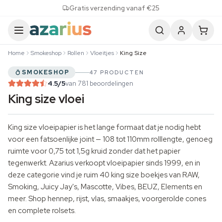
Skip to content
Gratis verzending vanaf €25
Home
Smokeshop
Rollen
Vloeitjes
King Size
SMOKESHOP
47 PRODUCTEN
4.5
/5
van 781 beoordelingen
King size vloei
King size vloeipapier is het lange formaat dat je nodig hebt
voor een fatsoenlijke joint — 108 tot 110mm rolllengte, genoeg
ruimte voor 0,75 tot 1,5g kruid zonder dat het papier
tegenwerkt. Azarius verkoopt vloeipapier sinds 1999, en in
deze categorie vind je ruim 40 king size boekjes van RAW,
Smoking,
Juicy Jay's
, Mascotte, Vibes, BEUZ, Elements en
meer. Shop hennep, rijst, vlas, smaakjes,
voorgerolde cones
en complete rolsets.