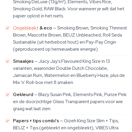
Smoking DeLuxe (13g/m²), Elements, Vibes Rice,
Smoking Gold, RAW Black. Voor wanneer je wilt dat het
papier oplost in het niets.
Ongebleekt
& eco
— Smoking Brown, Smoking Thinnest
Brown, Mascotte Brown, BEUZ Unbleached, Roll Seda
Sustainable (uit herbebost hout) en Pay-Pay Origin
(geproduceerd op hernieuwbare energie).
Smaakjes
— Juicy Jay's Flavoured King Size in 13
varianten, waaronder Double Dutch Chocolate,
Jamaican Rum, Watermelon en Blueberry Haze, plus de
Mix 'n' Roll-box met 8 smaken.
Gekleurd
— Blazy Susan Pink, Elements Pink, Purize Pink
en de doorzichtige Glass Transparent papers voor wie
graag wat laat zien.
Papers + tips combi's
— Gizeh King Size Slim + Tips,
BEUZ + Tips (gebleekt en ongebleekt), VIBES Ultra