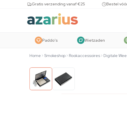
Skip to content
Gratis verzending vanaf €25
Bestel vóó
Paddo's
Wietzaden
Home
Smokeshop
Rookaccessoires
Digitale We