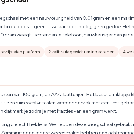
eegschaal met een nauwkeurigheid van 0,01 gram en een maxi
ard in de doos — geen losse aankoop nodig, geen gedoe. Het ro
30 gram weegt. Lichter dan je telefoon, nauwkeuriger dan je ge
stvrijstalen platform
2 kalibratiegewichten inbegrepen
4 we
wichten van 100 gram, en AAA-batterijen. Het beschermklepje kl
 zit een ruim roestvrijstalen weegoppervlak met een licht gebors
 en dat merk je zodra je met fracties van een gram werkt.
hting die echt helder is. We hebben deze weegschaal gebruikt
ar. Sommige goedkopere weegschalen hebben een achtergrondve