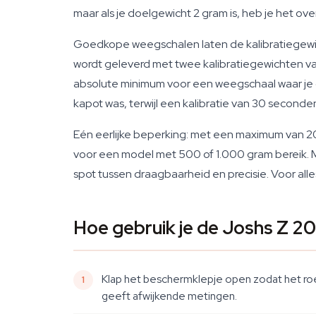
maar als je doelgewicht 2 gram is, heb je het ov
Goedkope weegschalen laten de kalibratiegewic
wordt geleverd met twee kalibratiegewichten van 
absolute minimum voor een weegschaal waar je o
kapot was, terwijl een kalibratie van 30 second
Eén eerlijke beperking: met een maximum van 2
voor een model met 500 of 1.000 gram bereik. M
spot tussen draagbaarheid en precisie. Voor al
Hoe gebruik je de Joshs Z 2
Klap het beschermklepje open zodat het roe
geeft afwijkende metingen.