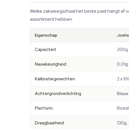
Welke zakweegschaal het beste past hangt af van
assortiment hebben:
Eigenschap
Joshs
Capaciteit
200g
Nauwkeurigheid
0,01g
Kalibratiegewichten
2 x 1
Achtergrondverlichting
Blauw
Platform
Roestv
Draagbaarheid
130g,