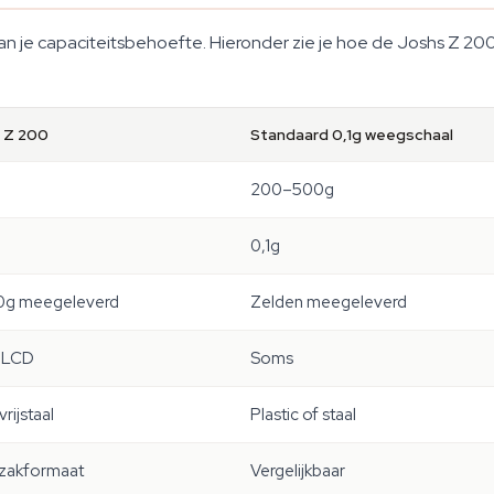
 je capaciteitsbehoefte. Hieronder zie je hoe de Joshs Z 200 
 Z 200
Standaard 0,1g weegschaal
200–500g
0,1g
00g meegeleverd
Zelden meegeleverd
 LCD
Soms
rijstaal
Plastic of staal
 zakformaat
Vergelijkbaar