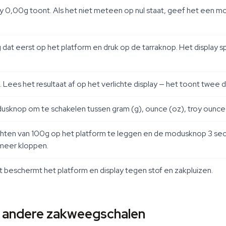
ay 0,00g toont. Als het niet meteen op nul staat, geef het een 
dat eerst op het platform en druk op de tarraknop. Het display sp
. Lees het resultaat af op het verlichte display — het toont twee
dusknop om te schakelen tussen gram (g), ounce (oz), troy ounce
ichten van 100g op het platform te leggen en de modusknop 3 seco
 meer kloppen.
it beschermt het platform en display tegen stof en zakpluizen.
 andere zakweegschalen