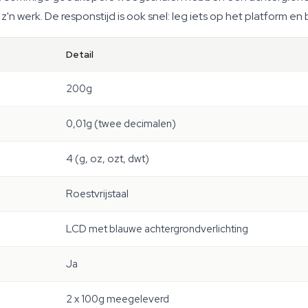
'n werk. De responstijd is ook snel: leg iets op het platform en
Detail
200g
0,01g (twee decimalen)
4 (g, oz, ozt, dwt)
Roestvrijstaal
LCD met blauwe achtergrondverlichting
Ja
2 x 100g meegeleverd