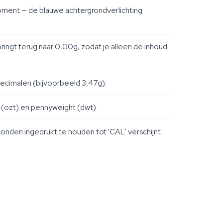
moment — de blauwe achtergrondverlichting
ringt terug naar 0,00g, zodat je alleen de inhoud
 decimalen (bijvoorbeeld 3,47g).
 (ozt) en pennyweight (dwt).
nden ingedrukt te houden tot 'CAL' verschijnt.