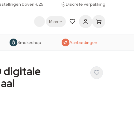
estellingen boven €25
Discrete verpakking
Meer
Smokeshop
Aanbiedingen
 digitale
aal