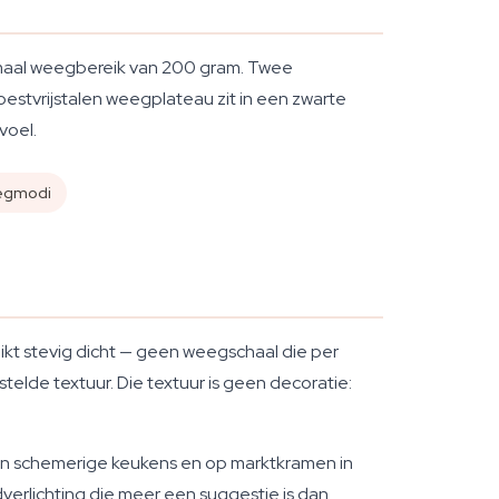
maal weegbereik van 200 gram. Twee
estvrijstalen weegplateau zit in een zwarte
voel.
egmodi
ikt stevig dicht — geen weegschaal die per
telde textuur. Die textuur is geen decoratie:
 in schemerige keukens en op marktkramen in
rlichting die meer een suggestie is dan