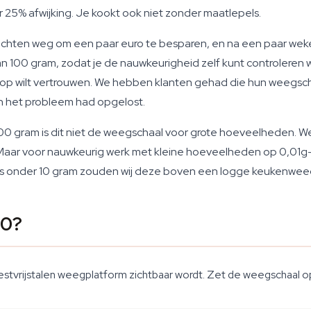
er 25% afwijking. Je kookt ook niet zonder maatlepels.
hten weg om een paar euro te besparen, en na een paar weken
100 gram, zodat je de nauwkeurigheid zelf kunt controleren wan
p wilt vertrouwen. We hebben klanten gehad die hun weegschaa
en het probleem had opgelost.
00 gram is dit niet de weegschaal voor grote hoeveelheden. W
aar voor nauwkeurig werk met kleine hoeveelheden op 0,01g-re
les onder 10 gram zouden wij deze boven een logge keukenweeg
00?
stvrijstalen weegplatform zichtbaar wordt. Zet de weegschaal op