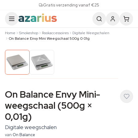
Skip to content
Gratis verzending vanaf €25
Home
Smokeshop
Rookaccessoires
Digitale Weegschalen
On Balance Envy Mini Weegschaal 500g 0 01g
On Balance Envy Mini-
weegschaal (500g ×
0,01g)
Digitale weegschalen
van
On Balance