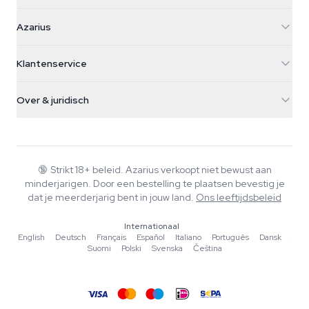
Azarius
Azarius
Galvaniweg 11
5482 TN Schijndel
Cannabiszaden
Klantenservice
Nederland
Paddo's
Verzendinfo
support@azarius.com
Smokeshop
Over & juridisch
+31(0)204897914
Retourbeleid
Smartshop
Over Azarius
Kwaliteitsgarantie
Herbshop
Wiki
Contact
Growshop
Blog
🔞
Strikt 18+ beleid. Azarius verkoopt niet bewust aan
Veelgestelde vragen
minderjarigen. Door een bestelling te plaatsen bevestig je
Muziek
Privacybeleid
dat je meerderjarig bent in jouw land.
Ons leeftijdsbeleid
Schrijvers
Internationaal
Redactionele normen
English
·
Deutsch
·
Français
·
Español
·
Italiano
·
Português
·
Dansk
·
Suomi
·
Polski
·
Svenska
·
Čeština
Tools & Calculators
Acties
Sitemap