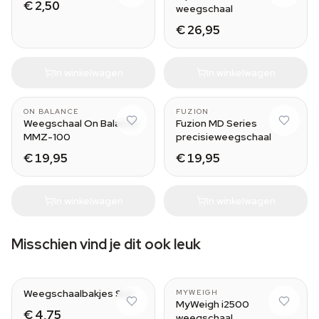
€ 2,50
weegschaal
€ 26,95
In winkelwagen
In winkelwagen
ON BALANCE
FUZION
Weegschaal On Balance
Fuzion MD Series
MMZ-100
precisieweegschaal
€ 19,95
€ 19,95
In winkelwagen
In winkelwagen
Misschien vind je dit ook leuk
Weegschaalbakjes Set
MYWEIGH
MyWeigh i2500
€ 4,75
weegschaal