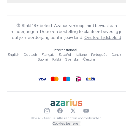
Smartshop
Over Azarius
Kwaliteitsgarantie
Herbshop
Wiki
Contact
Growshop
Blog
🔞
Strikt 18+ beleid. Azarius verkoopt niet bewust aan
Veelgestelde vragen
minderjarigen. Door een bestelling te plaatsen bevestig je
Muziek
Privacybeleid
dat je meerderjarig bent in jouw land.
Ons leeftijdsbeleid
Schrijvers
Internationaal
Redactionele normen
English
·
Deutsch
·
Français
·
Español
·
Italiano
·
Português
·
Dansk
·
Suomi
·
Polski
·
Svenska
·
Čeština
Tools & Calculators
Acties
Sitemap
© 2026 Azarius. Alle rechten voorbehouden.
Cookies beheren