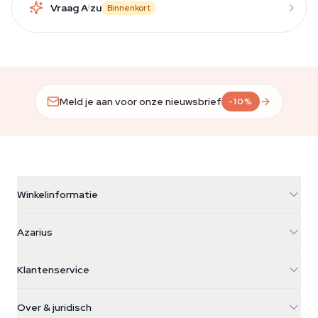
Vraag A
i
zu
Binnenkort
Meld je aan voor onze nieuwsbrief
-10%
Winkelinformatie
Azarius
Azarius
Galvaniweg 11
5482 TN Schijndel
Cannabiszaden
Klantenservice
Nederland
Paddo's
Verzendinfo
support@azarius.com
Smokeshop
Over & juridisch
+31(0)204897914
Retourbeleid