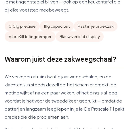
je metingen stabiel blijven — ook op een keukentafel die
bij elke voetstap meebeweegt.
0,01g precisie
111g capaciteit
Past in je broekzak
VibraKill trillingdemper
Blauw verlicht display
Waarom juist deze zakweegschaal?
We verkopen al ruim twintig jaar weegschalen, en de
klachten zijn steeds dezelfde: het scharnier breekt, de
meting wijkt af na een paar weken, of het ding is al leeg
voordat je het voor de tweede keer gebruikt — omdat de
batterijen langzaam leegliepen in je la. De Proscale 111 pakt
precies die drie problemen aan.