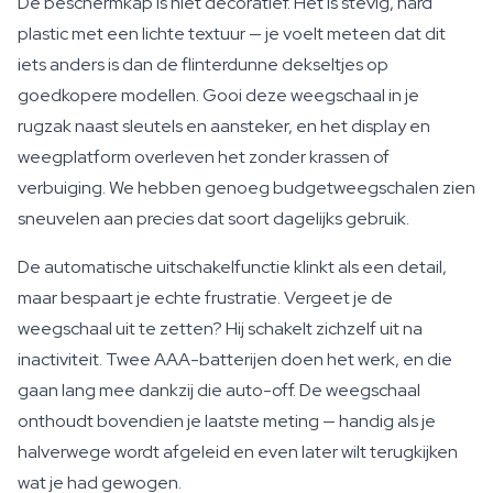
De beschermkap is niet decoratief. Het is stevig, hard
plastic met een lichte textuur — je voelt meteen dat dit
iets anders is dan de flinterdunne dekseltjes op
goedkopere modellen. Gooi deze weegschaal in je
rugzak naast sleutels en aansteker, en het display en
weegplatform overleven het zonder krassen of
verbuiging. We hebben genoeg budgetweegschalen zien
sneuvelen aan precies dat soort dagelijks gebruik.
De automatische uitschakelfunctie klinkt als een detail,
maar bespaart je echte frustratie. Vergeet je de
weegschaal uit te zetten? Hij schakelt zichzelf uit na
inactiviteit. Twee AAA-batterijen doen het werk, en die
gaan lang mee dankzij die auto-off. De weegschaal
onthoudt bovendien je laatste meting — handig als je
halverwege wordt afgeleid en even later wilt terugkijken
wat je had gewogen.