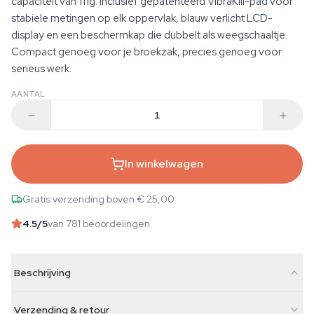
capaciteit van 111g. Inclusief gepatenteerd VibraKill-pad voor
stabiele metingen op elk oppervlak, blauw verlicht LCD-
display en een beschermkap die dubbelt als weegschaaltje.
Compact genoeg voor je broekzak, precies genoeg voor
serieus werk.
AANTAL
In winkelwagen
Gratis verzending boven € 25,00
4.5
/5
van 781 beoordelingen
Beschrijving
Verzending & retour