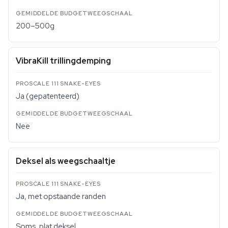
200–500g
VibraKill trillingdemping
Ja (gepatenteerd)
Nee
Deksel als weegschaaltje
Ja, met opstaande randen
Soms, plat deksel