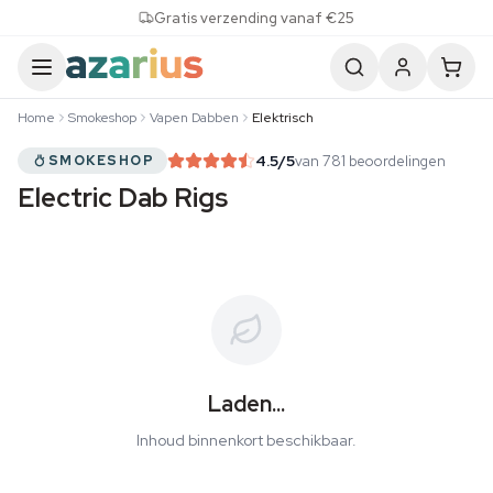
Skip to content
Gratis verzending vanaf €25
Home
Smokeshop
Vapen Dabben
Elektrisch
4.5
/5
van 781 beoordelingen
SMOKESHOP
Electric Dab Rigs
Laden...
Inhoud binnenkort beschikbaar.