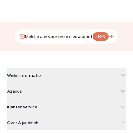
Meld je aan voor onze nieuwsbrief
-10%
Winkelinformatie
Azarius
Azarius
Galvaniweg 11
5482 TN Schijndel
Cannabiszaden
Klantenservice
Nederland
Paddo's
Verzendinfo
support@azarius.com
Smokeshop
Over & juridisch
+31(0)204897914
Retourbeleid
Smartshop