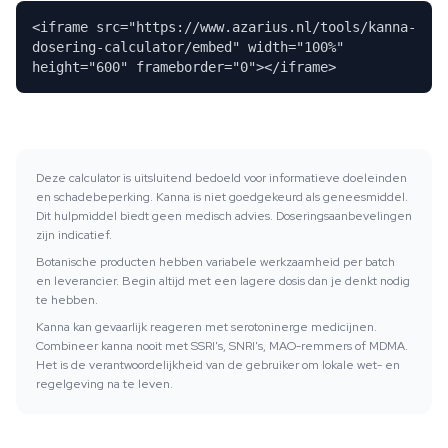
<iframe src="https://www.azarius.nl/tools/kanna-
dosering-calculator/embed" width="100%"
height="600" frameborder="0"></iframe>
Deze calculator is uitsluitend bedoeld voor informatieve doeleinden
en schadebeperking. Kanna is niet goedgekeurd als geneesmiddel.
Dit hulpmiddel biedt geen medisch advies. Doseringsaanbevelingen
zijn indicatief.
Botanische producten hebben variabele werkzaamheid per batch
en leverancier. Begin altijd met een lagere dosis dan je denkt nodig
te hebben.
Kanna kan gevaarlijk reageren met serotoninerge medicijnen.
Combineer kanna nooit met SSRI's, SNRI's, MAO-remmers of MDMA.
Het is de verantwoordelijkheid van de gebruiker om lokale wet- en
regelgeving na te leven.