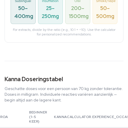
Sublingual
Insufflation
Oral
Smoke/Vape
50–
25–
200–
50–
400mg
250mg
1500mg
500mg
For extracts, divide by the ratio (e.g., 10:1 = ÷10). Use the calculator
for personalized recommendations.
Kanna Doseringstabel
Geschatte doses voor een persoon van 70 kg zonder tolerantie.
Doses in milligram. Individuele reacties variëren aanzienlijk —
begin altijd aan de lagere kant.
BEGINNER
ROA
(1-5
KANNACALCULATOR.EXPERIENCE_OCCA
KEER)