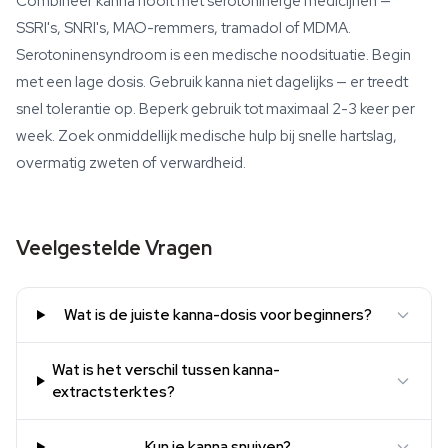
Combineer kanna nooit met serotoninerge medicijnen —
SSRI's, SNRI's, MAO-remmers, tramadol of MDMA.
Serotoninensyndroom is een medische noodsituatie. Begin
met een lage dosis. Gebruik kanna niet dagelijks — er treedt
snel tolerantie op. Beperk gebruik tot maximaal 2-3 keer per
week. Zoek onmiddellijk medische hulp bij snelle hartslag,
overmatig zweten of verwardheid.
Veelgestelde Vragen
Wat is de juiste kanna-dosis voor beginners?
Wat is het verschil tussen kanna-
extractsterktes?
Kun je kanna snuiven?