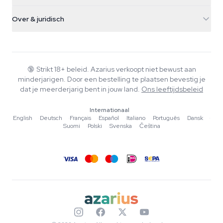
Verzendinfo
support@azarius.com
Smokeshop
Over & juridisch
+31(0)204897914
Retourbeleid
Smartshop
Over Azarius
Kwaliteitsgarantie
Herbshop
Wiki
Contact
Growshop
Blog
🔞
Strikt 18+ beleid. Azarius verkoopt niet bewust aan
Veelgestelde vragen
minderjarigen. Door een bestelling te plaatsen bevestig je
Schrijvers
Privacybeleid
dat je meerderjarig bent in jouw land.
Ons leeftijdsbeleid
Redactionele normen
Internationaal
Tools & Calculators
English
·
Deutsch
·
Français
·
Español
·
Italiano
·
Português
·
Dansk
·
Suomi
·
Polski
·
Svenska
·
Čeština
Acties
Sitemap