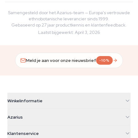
Samengesteld door het Azarius-team — Europa's vertrouwde
ethnobotanische leverancier sinds 1999.
Gebaseerd op 27 jaar productkennis en klantenfeedback.
Laatst bijgewerkt
:
April 3, 2026
Meld je aan voor onze nieuwsbrief
-10%
Winkelinformatie
Azarius
Azarius
Galvaniweg 11
5482 TN Schijndel
Cannabiszaden
Klantenservice
Nederland
Paddo's