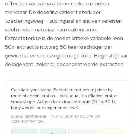
effecten van kanna al binnen enkele minuten
merkbaar. De dosering varieert sterk per
toedieningsweg — sublinguaal en snuiven vereisen
veel minder materiaal dan orale inname.
Extractsterkte is de meest kritieke variabele: een
50x-extract is ruwweg 50 keer krachtiger per
gewichtseenheid dan gedroogd kruid. Begin altijd aan
de lage kant, zeker bij geconcentreerde extracten.
Calculate your kanna (Sceletium tortuosum) dose by
route of administration — sublingual, insufflation, oral, or
smoke/vape. Adjusts for extract strength (10:1 to 50:1),
body weight, and experience level.
QUICK REFERENCE — PLAIN LEAF, BY ROUTE OF
ADMINISTRATION