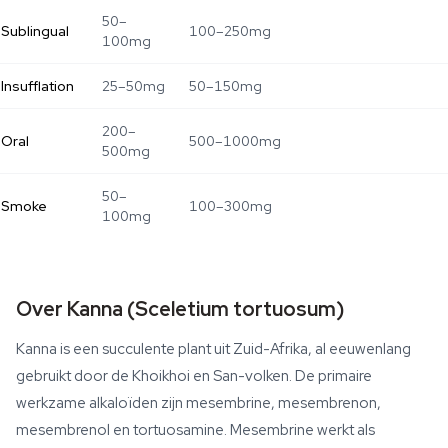
50–
Sublingual
100–250mg
100mg
Insufflation
25–50mg
50–150mg
200–
Oral
500–1000mg
500mg
50–
Smoke
100–300mg
100mg
Over Kanna (Sceletium tortuosum)
Kanna is een succulente plant uit Zuid-Afrika, al eeuwenlang
gebruikt door de Khoikhoi en San-volken. De primaire
werkzame alkaloïden zijn mesembrine, mesembrenon,
mesembrenol en tortuosamine. Mesembrine werkt als