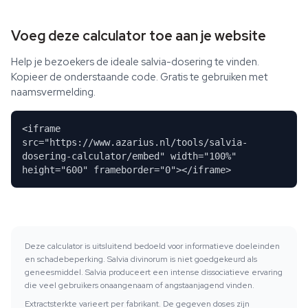
Voeg deze calculator toe aan je website
Help je bezoekers de ideale salvia-dosering te vinden.
Kopieer de onderstaande code. Gratis te gebruiken met
naamsvermelding.
<iframe
src="https://www.azarius.nl/tools/salvia-
dosering-calculator/embed" width="100%"
height="600" frameborder="0"></iframe>
Deze calculator is uitsluitend bedoeld voor informatieve doeleinden
en schadebeperking. Salvia divinorum is niet goedgekeurd als
geneesmiddel. Salvia produceert een intense dissociatieve ervaring
die veel gebruikers onaangenaam of angstaanjagend vinden.
Extractsterkte varieert per fabrikant. De gegeven doses zijn