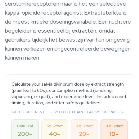
serotoninereceptoren maar is het een selectieve
kappa-opioïde receptoragonist. Extractsterkte is
de meest kritieke doseringsvariabele. Een nuchtere
begeleider is essentieel bij extracten, omdat
gebruikers tijdelijk het bewustzijn van hun omgeving
kunnen verliezen en ongecontroleerde bewegingen
kunnen maken.
Calculate your salvia divinorum dose by extract strength
(plain leaf to 60x), consumption method (smoking,
vaporizing, or quid), and experience level. Includes onset
timing, duration, and sitter safety guidelines.
QUICK REFERENCE — SMOKED, PLAIN LEAF VS EXTRACTS
Plain Leaf
5x Extract
10x Extract
20x Extract
200–
40–
20–
10–