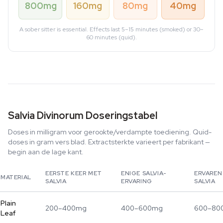
800mg
160mg
80mg
40mg
A sober sitter is essential. Effects last 5–15 minutes (smoked) or 30–
60 minutes (quid).
Salvia Divinorum Doseringstabel
Doses in milligram voor gerookte/verdampte toediening. Quid-
doses in gram vers blad. Extractsterkte varieert per fabrikant —
begin aan de lage kant.
EERSTE KEER MET
ENIGE SALVIA-
ERVAREN
MATERIAL
SALVIA
ERVARING
SALVIA
Plain
200–400mg
400–600mg
600–80
Leaf