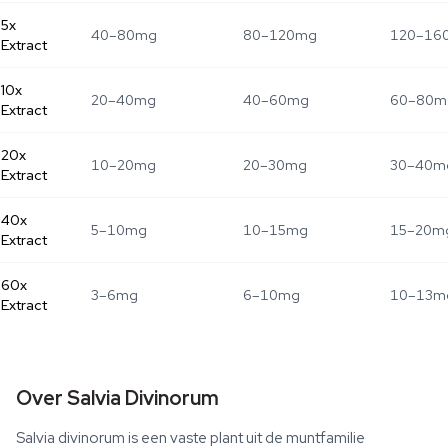
5x
40–80mg
80–120mg
120–16
Extract
10x
20–40mg
40–60mg
60–80m
Extract
20x
10–20mg
20–30mg
30–40m
Extract
40x
5–10mg
10–15mg
15–20m
Extract
60x
3–6mg
6–10mg
10–13m
Extract
Over Salvia Divinorum
Salvia divinorum is een vaste plant uit de muntfamilie