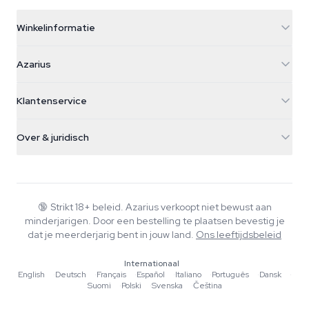
Winkelinformatie
Azarius
Azarius
Galvaniweg 11
5482 TN Schijndel
Cannabiszaden
Klantenservice
Nederland
Paddo's
Verzendinfo
support@azarius.com
Smokeshop
Over & juridisch
+31(0)204897914
Retourbeleid
Smartshop
Over Azarius
Kwaliteitsgarantie
Herbshop
Wiki
Contact
Growshop
Blog
🔞
Strikt 18+ beleid. Azarius verkoopt niet bewust aan
Veelgestelde vragen
minderjarigen. Door een bestelling te plaatsen bevestig je
Muziek
Privacybeleid
dat je meerderjarig bent in jouw land.
Ons leeftijdsbeleid
Schrijvers
Internationaal
Redactionele normen
English
·
Deutsch
·
Français
·
Español
·
Italiano
·
Português
·
Dansk
·
Suomi
·
Polski
·
Svenska
·
Čeština
Tools & Calculators