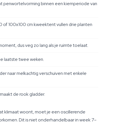
cht penwortelvorming binnen een kiemperiode van
80 of 100x100 cm kweektent vullen drie planten
moment, dus veg zo lang als je ruimte toelaat.
de laatste twee weken.
der naar melkachtig verschuiven met enkele
 maakt de rook gladder.
at klimaat woont, moet je een oscillerende
oorkomen. Dit is niet onderhandelbaar in week 7–