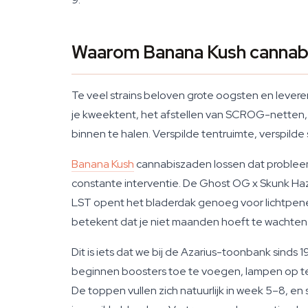
Waarom Banana Kush cannab
Te veel strains beloven grote oogsten en levere
je kweektent, het afstellen van SCROG-netten,
binnen te halen. Verspilde tentruimte, verspilde 
Banana Kush
cannabiszaden lossen dat problee
constante interventie. De Ghost OG x Skunk Haz
LST opent het bladerdak genoeg voor lichtpenetr
betekent dat je niet maanden hoeft te wachten 
Dit is iets dat we bij de Azarius-toonbank sind
beginnen boosters toe te voegen, lampen op te s
De toppen vullen zich natuurlijk in week 5–8, 