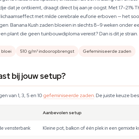
e dat je ontkiemt, draagt direct bij aan je oogst. Met 17–21% 
ichaamseffect met milde cerebrale euforie erboven — het soort
leggen. Banana Kush zaden bloeien in slechts 8–9 weken onder 
en plant die geen tuinbouwdiploma vereist? Dan is dit je strain.
 bloei
510 g/m² indooropbrengst
Gefeminiseerde zaden
st bij jouw setup?
en van 1, 3, 5 en 10
gefeminiseerde zaden
. De juiste keuze be
Aanbevolen setup
 de vensterbank
Kleine pot, balkon of één plek in een gemixte 