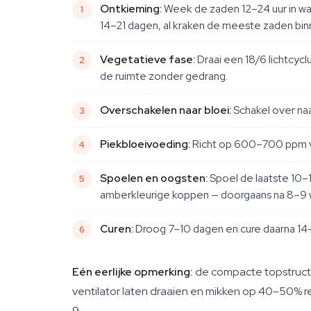
Ontkieming:
Week de zaden 12–24 uur in wa
14–21 dagen, al kraken de meeste zaden bi
Vegetatieve fase:
Draai een 18/6 lichtcyc
de ruimte zonder gedrang.
Overschakelen naar bloei:
Schakel over naa
Piekbloeivoeding:
Richt op 600–700 ppm vo
Spoelen en oogsten:
Spoel de laatste 10–
amberkleurige koppen — doorgaans na 8–9 
Curen:
Droog 7–10 dagen en cure daarna 14–
Eén eerlijke opmerking:
de compacte topstructuu
ventilator laten draaien en mikken op 40–50% rel
9.