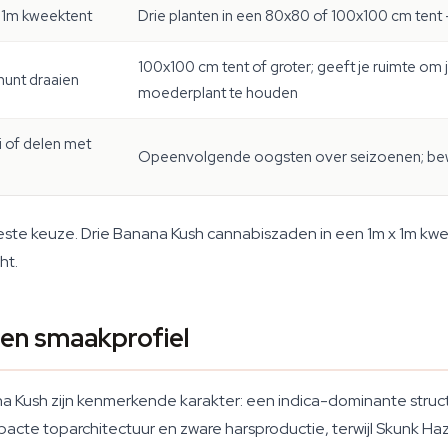
x 1m kweektent
Drie planten in een 80x80 of 100x100 cm tent —
100x100 cm tent of groter; geeft je ruimte om 
hunt draaien
moederplant te houden
i of delen met
Opeenvolgende oogsten over seizoenen; bew
este keuze. Drie Banana Kush cannabiszaden in een 1m x 1m k
ht.
 en smaakprofiel
a Kush zijn kenmerkende karakter: een indica-dominante struc
acte toparchitectuur en zware harsproductie, terwijl Skunk Haz