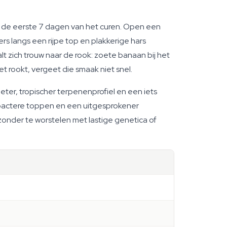
en de eerste 7 dagen van het curen. Open een
s langs een rijpe top en plakkerige hars
lt zich trouw naar de rook: zoete banaan bij het
 rookt, vergeet die smaak niet snel.
eter, tropischer terpenenprofiel en een iets
ompactere toppen en een uitgesprokener
 zonder te worstelen met lastige genetica of