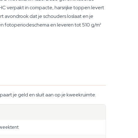
THC verpakt in compacte, harsrijke toppen levert
 avondrook dat je schouders loslaat en je
een fotoperiodeschema en leveren tot 510 g/m²
spaart je geld en sluit aan op je kweekruimte.
kweektent