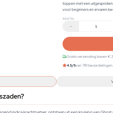
toppen met een uitgesproken 
voor beginners en ervaren kw
AANTAL
Gratis verzending boven € 
4.5
/5
van 781 beoordelingen
iszaden?
end indica krachtpatser, ontstaan uit een kruising van Gho