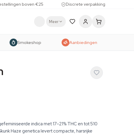
estellingen boven €25
Discrete verpakking
Meer
Smokeshop
Aanbiedingen
h
efeminiseerde indica met 17–21% THC en tot 510
kunk Haze genetica levert compacte, harsrijke