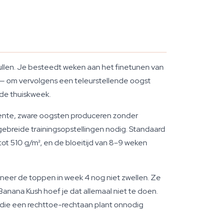
vullen. Je besteedt weken aan het finetunen van
— om vervolgens een teleurstellende oogst
n de thuiskweek.
ente, zware oogsten produceren zonder
ebreide trainingsopstellingen nodig. Standaard
ot 510 g/m², en de bloeitijd van 8–9 weken
anneer de toppen in week 4 nog niet zwellen. Ze
anana Kush hoef je dat allemaal niet te doen.
n die een rechttoe-rechtaan plant onnodig