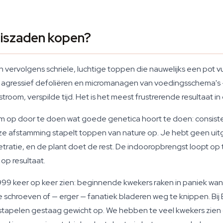
iszaden kopen?
n vervolgens schriele, luchtige toppen die nauwelijks een pot 
 agressief defoliëren en micromanagen van voedingsschema's 
stroom, verspilde tijd. Het is het meest frustrerende resultaat i
m op door te doen wat goede genetica hoort te doen: consist
e afstamming stapelt toppen van nature op. Je hebt geen uitg
atie, en de plant doet de rest. De indooropbrengst loopt op t
op resultaat.
s 1999 keer op keer zien: beginnende kwekers raken in paniek w
chroeven of — erger — fanatiek bladeren weg te knippen. Bij B
en stapelen gestaag gewicht op. We hebben te veel kwekers zie