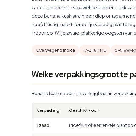
zaden garanderen vrouwelijke planten — elk zaadj
deze banana kush strain een diep ontspannend l
hoofd rustig maakt zonder je volledig plat te 
indoor op. Wil je zware, plakkerige oogsten van e
Overwegend Indica
17–21% THC
8–9 weken
Welke verpakkingsgrootte pa
Banana Kush seeds zijn verkrijgbaar in verpakking
Verpakking
Geschikt voor
1 zaad
Proefrun of een enkele plant op