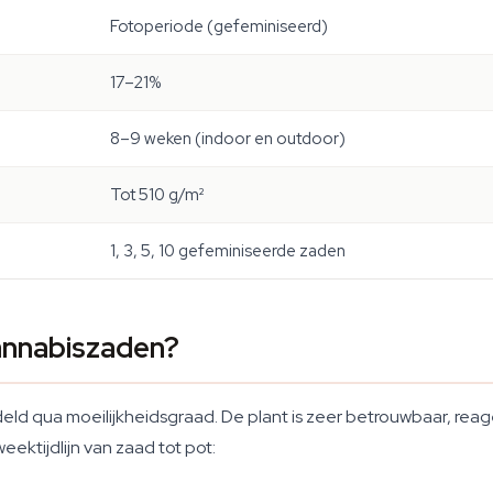
Fotoperiode (gefeminiseerd)
17–21%
8–9 weken (indoor en outdoor)
Tot 510 g/m²
1, 3, 5, 10 gefeminiseerde zaden
annabiszaden?
eld qua moeilijkheidsgraad. De plant is zeer betrouwbaar, rea
weektijdlijn van zaad tot pot: