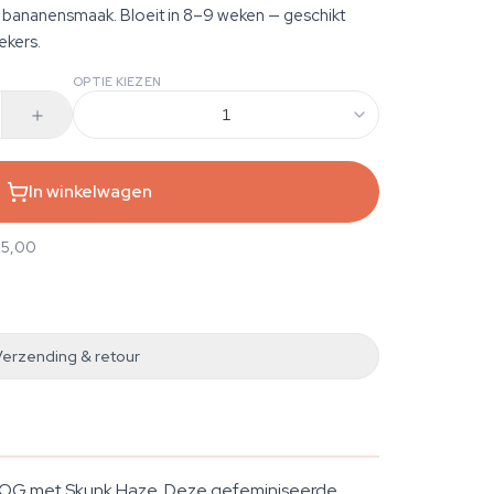
bananensmaak. Bloeit in 8–9 weken — geschikt
ekers.
OPTIE KIEZEN
1
In winkelwagen
25,00
Verzending & retour
st OG met Skunk Haze. Deze gefeminiseerde