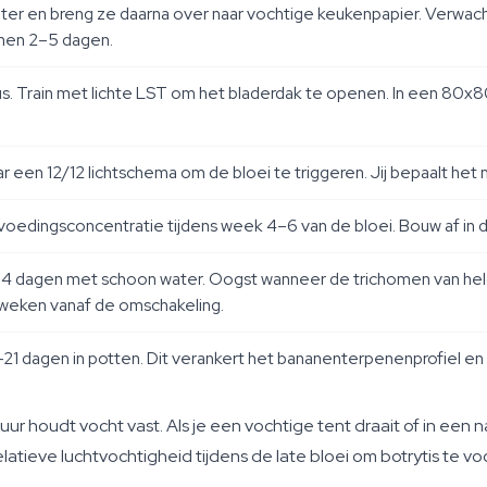
ter en breng ze daarna over naar vochtige keukenpapier. Verwa
nnen 2–5 dagen.
lus. Train met lichte LST om het bladerdak te openen. In een 80x
r een 12/12 lichtschema om de bloei te triggeren. Jij bepaalt het 
edingsconcentratie tijdens week 4–6 van de bloei. Bouw af in 
14 dagen met schoon water. Oogst wanneer de trichomen van hel
weken vanaf de omschakeling.
21 dagen in potten. Dit verankert het bananenterpenenprofiel en
r houdt vocht vast. Als je een vochtige tent draait of in een n
atieve luchtvochtigheid tijdens de late bloei om botrytis te v