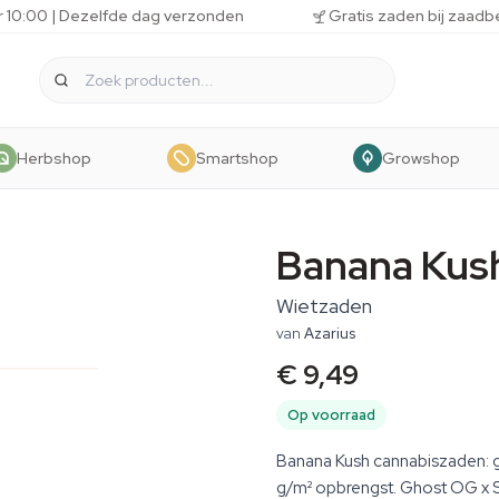
r 10:00 | Dezelfde dag verzonden
Gratis zaden bij zaadb
Herbshop
Smartshop
Growshop
Banana Kus
Wietzaden
van
Azarius
€ 9,49
Op voorraad
Banana Kush cannabiszaden: g
g/m² opbrengst. Ghost OG x S