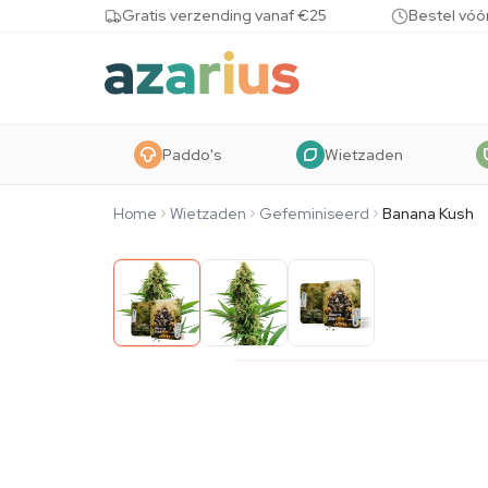
Skip to content
Gratis verzending vanaf €25
Bestel vóó
Paddo's
Wietzaden
Home
Wietzaden
Gefeminiseerd
Banana Kush