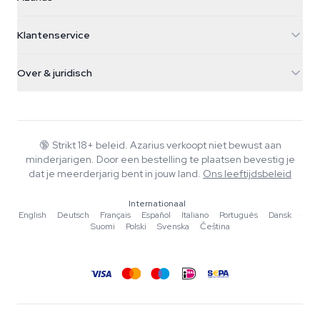
Galvaniweg 11
5482 TN Schijndel
Cannabiszaden
Klantenservice
Nederland
Paddo's
Verzendinfo
support@azarius.com
Smokeshop
Over & juridisch
+31(0)204897914
Retourbeleid
Smartshop
Over Azarius
Kwaliteitsgarantie
Herbshop
Wiki
Contact
Growshop
Blog
🔞
Strikt 18+ beleid. Azarius verkoopt niet bewust aan
Veelgestelde vragen
minderjarigen. Door een bestelling te plaatsen bevestig je
Muziek
Privacybeleid
dat je meerderjarig bent in jouw land.
Ons leeftijdsbeleid
Schrijvers
Internationaal
Redactionele normen
English
·
Deutsch
·
Français
·
Español
·
Italiano
·
Português
·
Dansk
·
Suomi
·
Polski
·
Svenska
·
Čeština
Tools & Calculators
Acties
Sitemap