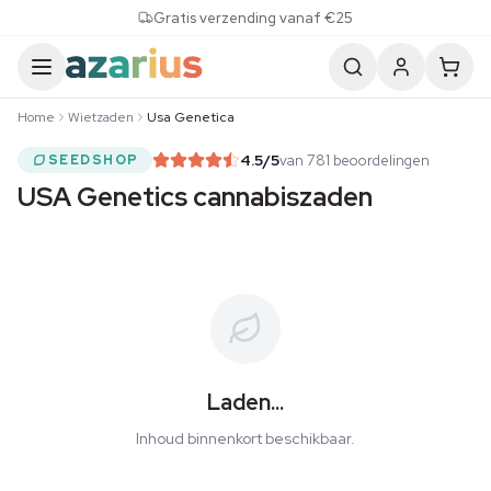
Skip to content
Gratis verzending vanaf €25
Home
Wietzaden
Usa Genetica
4.5
/5
van 781 beoordelingen
SEEDSHOP
USA Genetics cannabiszaden
Laden...
Inhoud binnenkort beschikbaar.