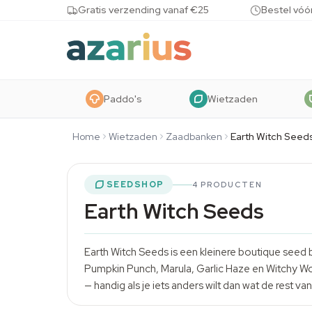
Skip to content
Gratis verzending vanaf €25
Bestel vóó
Paddo's
Wietzaden
Home
Wietzaden
Zaadbanken
Earth Witch Seed
SEEDSHOP
4 PRODUCTEN
Earth Witch Seeds
Earth Witch Seeds is een kleinere boutique see
Pumpkin Punch, Marula, Garlic Haze en Witchy Wond
— handig als je iets anders wilt dan wat de rest van