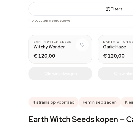
Filters
4 producten weergegeven
EARTH WITCH SEEDS
EARTH WITCH S
Witchy Wonder
Garlic Haze
€ 120,00
€ 120,00
In winkelwagen
In wink
4 strains op voorraad
Feminised zaden
Kle
Earth Witch Seeds kopen — C