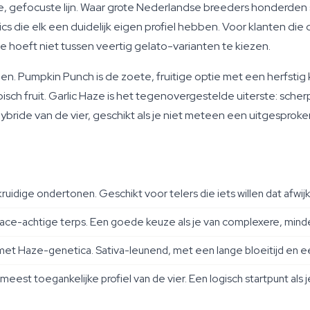
, gefocuste lijn. Waar grote Nederlandse breeders honderden s
 die elk een duidelijk eigen profiel hebben. Voor klanten die 
e hoeft niet tussen veertig gelato-varianten te kiezen.
gen. Pumpkin Punch is de zoete, fruitige optie met een herfstig k
sch fruit. Garlic Haze is het tegenovergestelde uiterste: scher
hybride van de vier, geschikt als je niet meteen een uitgesproken
ruidige ondertonen. Geschikt voor telers die iets willen dat afwijk
ndrace-achtige terps. Een goede keuze als je van complexere, min
met Haze-genetica. Sativa-leunend, met een lange bloeitijd en ee
est toegankelijke profiel van de vier. Een logisch startpunt als 