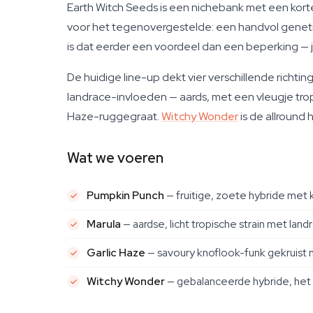
Earth Witch Seeds is een nichebank met een korte
voor het tegenovergestelde: een handvol genetics
is dat eerder een voordeel dan een beperking — j
De huidige line-up dekt vier verschillende richtin
landrace-invloeden — aards, met een vleugje tropi
Haze-ruggegraat.
Witchy Wonder
is de allround 
Wat we voeren
Pumpkin Punch
— fruitige, zoete hybride met k
Marula
— aardse, licht tropische strain met la
Garlic Haze
— savoury knoflook-funk gekruist 
Witchy Wonder
— gebalanceerde hybride, het me