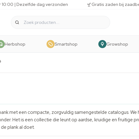
r 10:00 | Dezelfde dag verzonden
Gratis zaden bij zaadb
Herbshop
Smartshop
Growshop
s
d bank met een compacte, zorgvuldig samengestelde catalogus. We
er. Het is een collectie die leunt op aardse, kruidige en fruitige p
 de plank al doet.