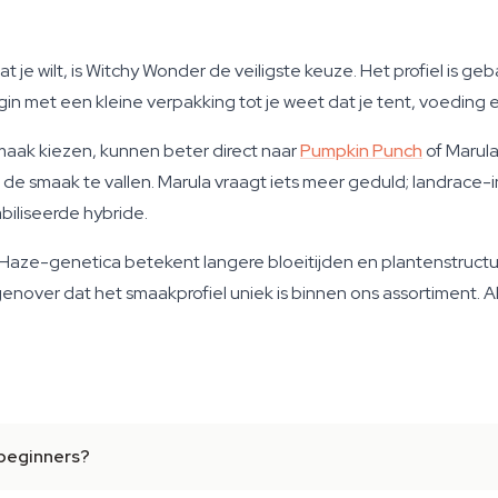
t je wilt, is Witchy Wonder de veiligste keuze. Het profiel is ge
in met een kleine verpakking tot je weet dat je tent, voeding
maak kiezen, kunnen beter direct naar
Pumpkin Punch
of Marula
 de smaak te vallen. Marula vraagt iets meer geduld; landrace
biliseerde hybride.
. Haze-genetica betekent langere bloeitijden en plantenstructu
genover dat het smaakprofiel uniek is binnen ons assortiment. 
 beginners?