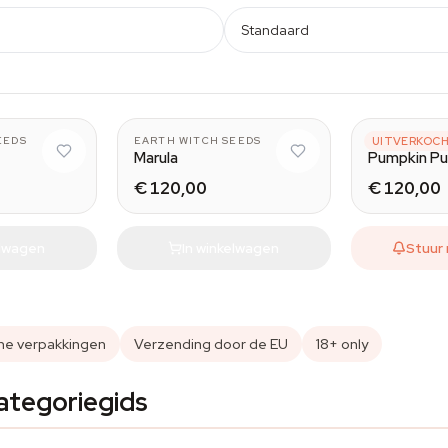
Standaard
EEDS
EARTH WITCH SEEDS
EARTH WITC
UITVERKOC
Marula
Pumpkin P
€ 120,00
€ 120,00
elwagen
In winkelwagen
Stuur 
ine verpakkingen
Verzending door de EU
18+ only
ategoriegids