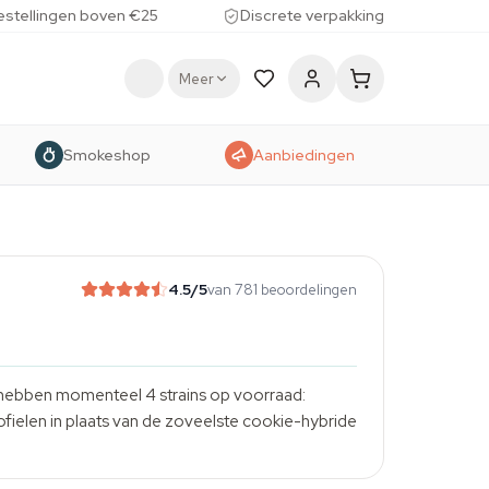
estellingen boven €25
Discrete verpakking
Meer
Smokeshop
Aanbiedingen
4.5
/5
van 781 beoordelingen
 hebben momenteel 4 strains op voorraad:
rofielen in plaats van de zoveelste cookie-hybride