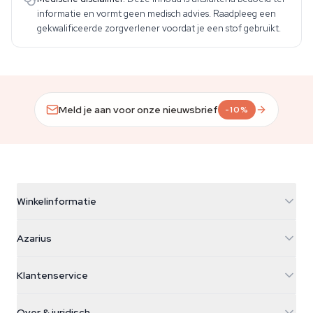
informatie en vormt geen medisch advies. Raadpleeg een
gekwalificeerde zorgverlener voordat je een stof gebruikt.
Meld je aan voor onze nieuwsbrief
-10%
Winkelinformatie
Azarius
Azarius
Galvaniweg 11
5482 TN Schijndel
Cannabiszaden
Klantenservice
Nederland
Paddo's
Verzendinfo
support@azarius.com
Smokeshop
Over & juridisch