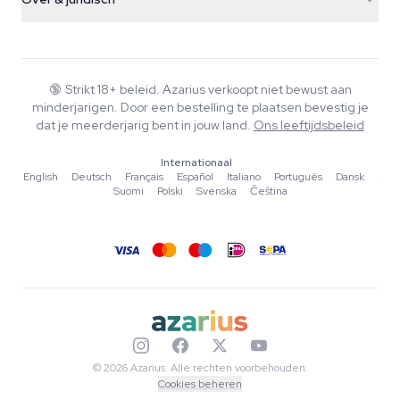
+31(0)204897914
Retourbeleid
Smartshop
Over Azarius
Kwaliteitsgarantie
Herbshop
Wiki
Contact
Growshop
Blog
🔞
Strikt 18+ beleid. Azarius verkoopt niet bewust aan
Veelgestelde vragen
minderjarigen. Door een bestelling te plaatsen bevestig je
Schrijvers
Privacybeleid
dat je meerderjarig bent in jouw land.
Ons leeftijdsbeleid
Redactionele normen
Internationaal
Tools & Calculators
English
·
Deutsch
·
Français
·
Español
·
Italiano
·
Português
·
Dansk
·
Suomi
·
Polski
·
Svenska
·
Čeština
Acties
Sitemap
© 2026 Azarius. Alle rechten voorbehouden.
Cookies beheren