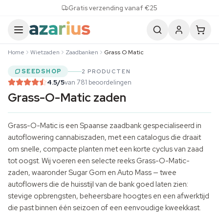
Skip to content
Gratis verzending vanaf €25
Home
Wietzaden
Zaadbanken
Grass O Matic
SEEDSHOP
2 PRODUCTEN
4.5
/5
van 781 beoordelingen
Grass-O-Matic zaden
Grass-O-Matic is een Spaanse zaadbank gespecialiseerd in
autoflowering cannabiszaden, met een catalogus die draait
om snelle, compacte planten met een korte cyclus van zaad
tot oogst. Wij voeren een selecte reeks Grass-O-Matic-
zaden, waaronder Sugar Gom en Auto Mass — twee
autoflowers die de huisstijl van de bank goed laten zien:
stevige opbrengsten, beheersbare hoogtes en een afwerktijd
die past binnen één seizoen of een eenvoudige kweekkast.