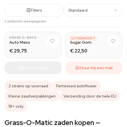
Filters
Standaard
2 producten weergegeven
GRASS-O-MATIC
GRASS-O-MATIC
UITVERKOCHT
Auto Mass
Sugar Gom
€ 29,75
€ 22,50
In winkelwagen
Stuur mij een mail
2 strains op voorraad
Feminised autoflower
Kleine zaadverpakkingen
Verzending door de hele EU
18+ only
Grass-O-Matic zaden kopen —