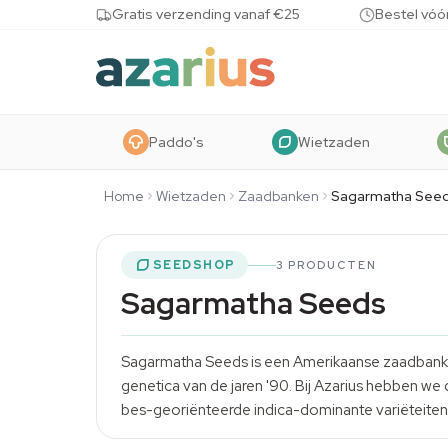
Skip to content
Gratis verzending vanaf €25
Bestel vóó
Paddo's
Wietzaden
Home
Wietzaden
Zaadbanken
Sagarmatha See
SEEDSHOP
3 PRODUCTEN
Sagarmatha Seeds
Sagarmatha Seeds is een Amerikaanse zaadbank me
genetica van de jaren '90. Bij Azarius hebben w
bes-georiënteerde indica-dominante variëteiten 