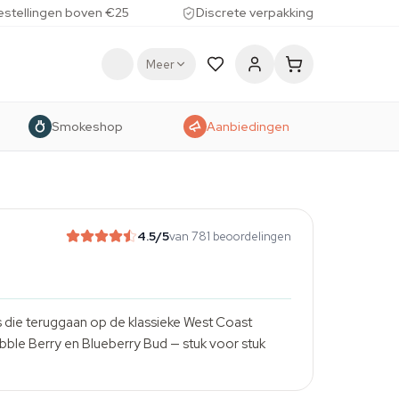
estellingen boven €25
Discrete verpakking
Meer
Smokeshop
Aanbiedingen
4.5
/5
van 781 beoordelingen
s die teruggaan op de klassieke West Coast
bble Berry en Blueberry Bud — stuk voor stuk