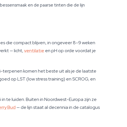
bessensmaak en de paarse tinten die de lijn
odes die compact blijven, in ongeveer 8–9 weken
rkt — licht,
ventilatie
en pH op orde voordat je
i-terpenen komen het beste uit als je de laatste
 goed op LST (low stress training) en SCROG, en
 in te luiden. Buiten in Noordwest-Europa zijn ze
erry Bud
— de lijn staat al decennia in de catalogus