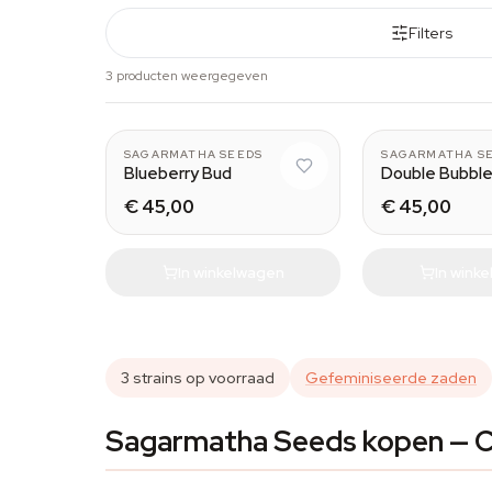
Filters
3 producten weergegeven
SAGARMATHA SEEDS
SAGARMATHA S
Blueberry Bud
Double Bubble
€ 45,00
€ 45,00
In winkelwagen
In wink
3 strains op voorraad
Gefeminiseerde zaden
Sagarmatha Seeds kopen — C