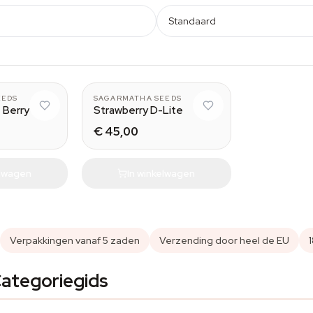
Standaard
EEDS
SAGARMATHA SEEDS
 Berry
Strawberry D-Lite
€ 45,00
elwagen
In winkelwagen
Verpakkingen vanaf 5 zaden
Verzending door heel de EU
ategoriegids