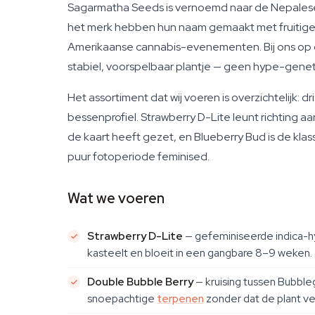
Sagarmatha Seeds is vernoemd naar de Nepalese n
het merk hebben hun naam gemaakt met fruitige,
Amerikaanse cannabis-evenementen. Bij ons op d
stabiel, voorspelbaar plantje — geen hype-geneti
Het assortiment dat wij voeren is overzichtelijk:
bessenprofiel. Strawberry D-Lite leunt richting 
de kaart heeft gezet, en Blueberry Bud is de kl
puur fotoperiode feminised.
Wat we voeren
Strawberry D-Lite
— gefeminiseerde indica-hy
kasteelt en bloeit in een gangbare 8–9 weken.
Double Bubble Berry
— kruising tussen Bubble
snoepachtige
terpenen
zonder dat de plant ve