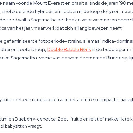
aam voor de Mount Everest en draait al sinds de jaren '90 mee
 snel bloeiende hybrides en hebben in de loop der jaren me
e seed wall is Sagarmatha het hoekje waar we mensen heen stu
ca van het jaar, maar werk dat zich al lang bewezen heeft.
 drie gefeminiseerde fotoperiode-strains, allemaal indica-domi
aardbei en zoete snoep,
Double Bubble Berry
is de bubblegum-me
assieke Sagarmatha-versie van de wereldberoemde Blueberry-li
bride met een uitgesproken aardbei-aroma en compacte, harsrijk
gum en Blueberry-genetica. Zoet, fruitig en relatief makkelijk te
el babysitten vraagt.