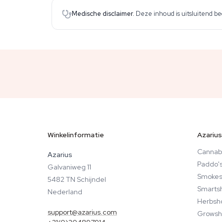
Medische disclaimer.
Deze inhoud is uitsluitend b
Winkelinformatie
Azarius
Cannab
Azarius
Paddo'
Galvaniweg 11
Smokes
5482 TN Schijndel
Smarts
Nederland
Herbsh
support@azarius.com
Growsh