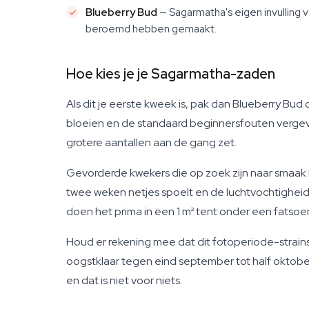
Blueberry Bud
— Sagarmatha's eigen invulling 
beroemd hebben gemaakt.
Hoe kies je je Sagarmatha-zaden
Als dit je eerste kweek is, pak dan Blueberry Bu
bloeien en de standaard beginnersfouten vergeven
grotere aantallen aan de gang zet.
Gevorderde kwekers die op zoek zijn naar smaak 
twee weken netjes spoelt en de luchtvochtigheid 
doen het prima in een 1 m² tent onder een fatsoen
Houd er rekening mee dat dit fotoperiode-strains 
oogstklaar tegen eind september tot half oktober, 
en dat is niet voor niets.