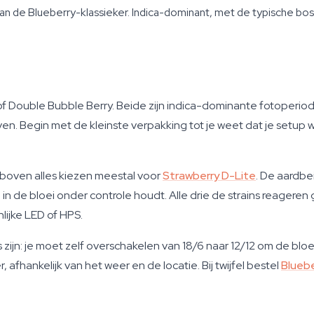
van de Blueberry-klassieker. Indica-dominant, met de typische bos
d of Double Bubble Berry. Beide zijn indica-dominante fotoperi
. Begin met de kleinste verpakking tot je weet dat je setup we
boven alles kiezen meestal voor
Strawberry D-Lite
. De aardbe
in de bloei onder controle houdt. Alle drie de strains reageren
lijke LED of HPS.
zijn: je moet zelf overschakelen van 18/6 naar 12/12 om de bloei
afhankelijk van het weer en de locatie. Bij twijfel bestel
Blueb