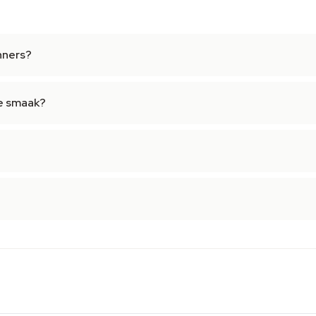
nners?
e smaak?