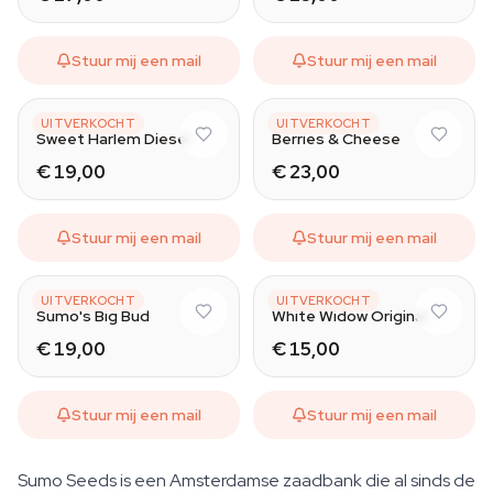
Stuur mij een mail
Stuur mij een mail
SUMO SEEDS
SUMO SEEDS
UITVERKOCHT
UITVERKOCHT
Sweet Harlem Diesel
Berries & Cheese
€ 19,00
€ 23,00
Stuur mij een mail
Stuur mij een mail
SUMO SEEDS
SUMO SEEDS
UITVERKOCHT
UITVERKOCHT
Sumo's Big Bud
White Widow Original
€ 19,00
€ 15,00
Stuur mij een mail
Stuur mij een mail
Sumo Seeds is een Amsterdamse zaadbank die al sinds de