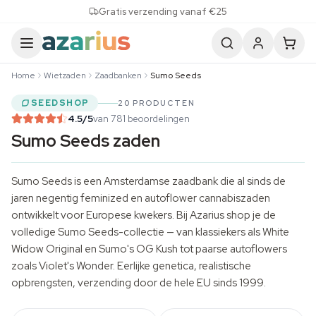
Skip to content
Gratis verzending vanaf €25
Home
Wietzaden
Zaadbanken
Sumo Seeds
SEEDSHOP
20 PRODUCTEN
4.5
/5
van 781 beoordelingen
Sumo Seeds zaden
Sumo Seeds is een Amsterdamse zaadbank die al sinds de
jaren negentig feminized en autoflower cannabiszaden
ontwikkelt voor Europese kwekers. Bij Azarius shop je de
volledige Sumo Seeds-collectie — van klassiekers als White
Widow Original en Sumo's OG Kush tot paarse autoflowers
zoals Violet's Wonder. Eerlijke genetica, realistische
opbrengsten, verzending door de hele EU sinds 1999.