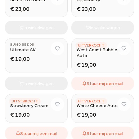
€ 23,00
€ 23,00
In winkelwagen
In winkelwagen
SUMO SEEDS
SUMO SEEDS
UITVERKOCHT
Ultimate AK
West Coast Bubbles
Auto
€ 19,00
€ 19,00
In winkelwagen
Stuur mij een mail
SUMO SEEDS
SUMO SEEDS
UITVERKOCHT
UITVERKOCHT
Strawberry Cream
White Cheese Auto
€ 19,00
€ 19,00
Stuur mij een mail
Stuur mij een mail