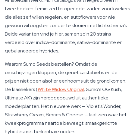
Amsterdam werkt. Hun catalogus valt netjes uiteen in
twee hoeken: feminized fotoperiode-zaden voor kwekers
die alles zelf willen regelen, en autoflowers voor wie
gewoon wil oogsten zonder te klooien met lichtschema's.
Beide varianten vind je hier, samen zo'n 20 strains
verdeeld over indica-dominante, sativa-dominante en
gebalanceerde hybrides.
Waarom Sumo Seeds bestellen? Omdat de
omschrijvingen kloppen, de genetica stabiel is en de
prijzen niet doen alsof er eenhoorns uit de grond komen.
De klassiekers (
White Widow Original
, Sumo's OG Kush,
Ultimate AK) zijn heropgebouwd uit authentieke
moederplanten. Het nieuwere werk — Violet's Wonder,
Strawberry Cream, Berries & Cheese — laat zien waar het
kweekprogramma naartoe beweegt: smaakgerichte
hybrides met herkenbare ouders.