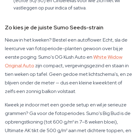
(echte 50/50) en Cinderellas voor wie zich niet wil
vastleggen op puur indica of sativa.
Zo kies je de juiste Sumo Seeds-strain
Nieuw in het kweken? Bestel een autoflower. Echt, sla de
leercurve van fotoperiode-planten gewoon over bij je
eerste poging. Sumo's OG Kush Auto en
White Widow
Original Auto
zijn compact, vergevingsgezind en staan in
tien weken op tafel. Geen gedoe met lichtschema's, en ze
blijven onder de meter — dus een kleine kweektent of
zelfs een zonnig balkon volstaat.
Kweek je indoor met een goede setup en wil je serieuze
grammen? Ga voor de fotoperiodes. Sumo's Big Bud is de
opbrengstkoning (tot 600 g/m² in 7–8 weken bloei),
Ultimate AK tikt de 500 g/m² aan met dichtere toppen, en