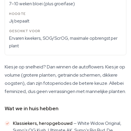
7–10 weken bloei (plus groeifase)
Jij bepaalt
Ervaren kwekers, SOG/ScrOG, maximale opbrengst per
plant
Kies je op snelheid? Dan winnen de autoflowers. Kies je op
volume (grotere planten, getrainde schermen, dikkere
oogsten), dan zijn fotoperiodes de betere keuze. Allebei
feminized, dus geen verrassingen met mannelijke planten.
Wat we in huis hebben
Klassiekers, heropgebouwd
— White Widow Original,
Sumo's OG Kush, Ultimate AK, Sumo's Big Bud. De