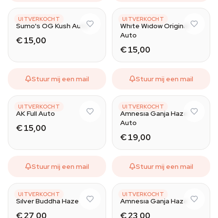
SUMO SEEDS
SUMO SEEDS
UITVERKOCHT
UITVERKOCHT
Sumo's OG Kush Auto
White Widow Original
Auto
€ 15,00
€ 15,00
Stuur mij een mail
Stuur mij een mail
SUMO SEEDS
SUMO SEEDS
UITVERKOCHT
UITVERKOCHT
AK Full Auto
Amnesia Ganja Haze
Auto
€ 15,00
€ 19,00
Stuur mij een mail
Stuur mij een mail
SUMO SEEDS
SUMO SEEDS
UITVERKOCHT
UITVERKOCHT
Silver Buddha Haze
Amnesia Ganja Haze
€ 27,00
€ 23,00