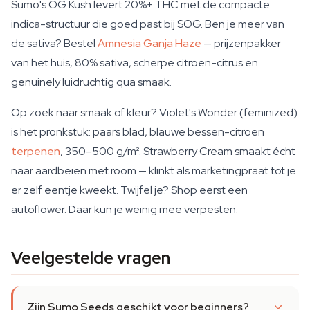
Sumo's OG Kush levert 20%+ THC met de compacte
indica-structuur die goed past bij SOG. Ben je meer van
de sativa? Bestel
Amnesia Ganja Haze
— prijzenpakker
van het huis, 80% sativa, scherpe citroen-citrus en
genuinely luidruchtig qua smaak.
Op zoek naar smaak of kleur? Violet's Wonder (feminized)
is het pronkstuk: paars blad, blauwe bessen-citroen
terpenen
, 350–500 g/m². Strawberry Cream smaakt écht
naar aardbeien met room — klinkt als marketingpraat tot je
er zelf eentje kweekt. Twijfel je? Shop eerst een
autoflower. Daar kun je weinig mee verpesten.
Veelgestelde vragen
Zijn Sumo Seeds geschikt voor beginners?