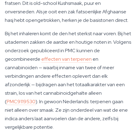
fratsen. Dit is old-school Kushsmaak, puur en
onversneden. Als je ooit een zak fatsoenlijke Afghaanse
hasj hebt opengetrokken, herken je de basistonen direct.
Bij het inhaleren komt de den het sterkst naar voren. Bij het
uitademen zakken de aardse en houtige noten in. Volgens
onderzoek gepubliceerd in PMC kunnen de
gecombineerde
effecten van terpenen
en
cannabinoiden — waarbij inname van twee of meer
verbindingen andere effecten oplevert dan elk
afzonderlijk — bijdragen aan het totaalkarakter van een
strain, los van het cannabinoidgehalte alleen
(
PMC9119530
). In gewoon Nederlands: terpenen gaan
niet alleen over smaak. Ze zijn onderdeel van wat de ene
indica anders laat aanvoelen dan de andere, zelfs bij
vergelijkbare potentie.