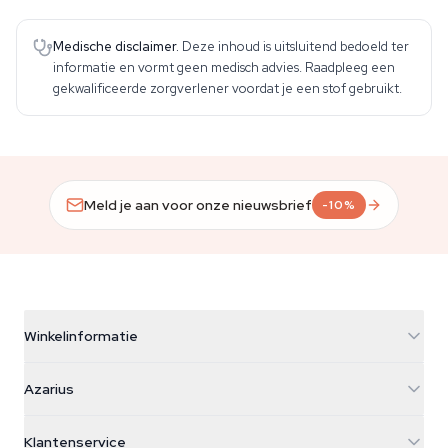
Medische disclaimer.
Deze inhoud is uitsluitend bedoeld ter
informatie en vormt geen medisch advies. Raadpleeg een
gekwalificeerde zorgverlener voordat je een stof gebruikt.
Meld je aan voor onze nieuwsbrief
-10%
Winkelinformatie
Azarius
Azarius
Galvaniweg 11
5482 TN Schijndel
Cannabiszaden
Klantenservice
Nederland