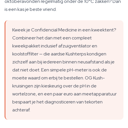
oktoberavonden regelmatig onder de 10°C zakken? Dan
is een kas je beste vriend.
Kweek je Confidencial Medicine in een kweektent?
Combineer het dan met een compleet
kweekpakket inclusief afzuigventilator en
koolstoffilter — die aardse Kushterps kondigen
zichzelf aan bij iedereen binnen neusafstand als je
dat niet doet. Een simpele pH-meter is ook de
moeite waard om erbij te bestellen. OG Kush-
kruisingen zijn kieskeurig over de pH in de
wortelzone, en een paar euro aan meetapparatuur
bespaart je het diagnosticeren van tekorten
achteraf.