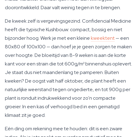
doorontwikkeld. Daar valt weinig tegen in te brengen.
De kweek zelf is vergevingsgezind. Confidencial Medicine
heeft die typische Kushbouw: compact, bossig en niet
bijzonder hoog. Werk je met een kleine
kweektent
— een
80x80 of 100x100 — dan hoef je je geen zorgen te maken
over hoogte. De bloeitijd van 8-9 weken is aan de korte
kant voor een strain die tot 600g/m² binnenshuis oplevert.
Je staat dus niet maandenlang te pamperen. Buiten
kweken? De oogst valt half oktober, de plant heeft een
natuurlijke weerstand tegen ongedierte, en tot 900g per
plant is ronduit indrukwekkend voor zo'n compacte
groeier. In een kas of verhoogd bed in een gematigd
klimaat zit je goed.
Eén ding om rekening mee te houden: dit is een zware