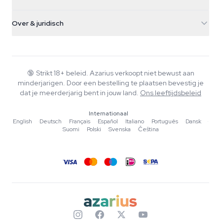
Paddo's
Verzendinfo
support@azarius.com
Smokeshop
Over & juridisch
+31(0)204897914
Retourbeleid
Smartshop
Over Azarius
Kwaliteitsgarantie
Herbshop
Wiki
Contact
Growshop
Blog
🔞
Strikt 18+ beleid. Azarius verkoopt niet bewust aan
Veelgestelde vragen
minderjarigen. Door een bestelling te plaatsen bevestig je
Schrijvers
Privacybeleid
dat je meerderjarig bent in jouw land.
Ons leeftijdsbeleid
Redactionele normen
Internationaal
Tools & Calculators
English
·
Deutsch
·
Français
·
Español
·
Italiano
·
Português
·
Dansk
·
Suomi
·
Polski
·
Svenska
·
Čeština
Acties
Sitemap