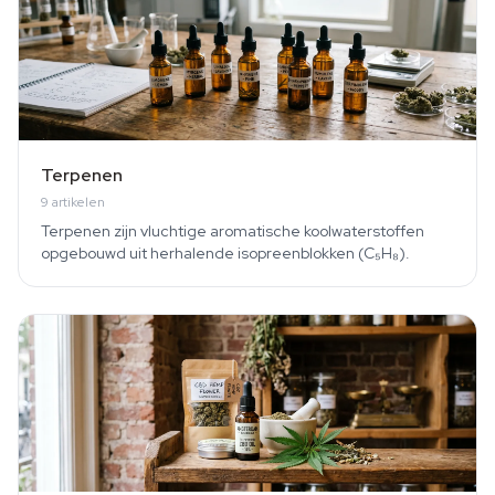
uitgelegd met wetenschappelijk onderbouwde
informatie.
Terpenen
9
artikelen
Terpenen zijn vluchtige aromatische koolwaterstoffen
opgebouwd uit herhalende isopreenblokken (C₅H₈).