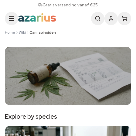
Skip to content
Gratis verzending vanaf €25
Home
Wiki
Cannabinoiden
Cannabinoïden
Explore by species
CBD, THC, terpenen en het endocannabinoïdesysteem