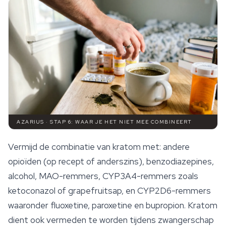
AZARIUS · STAP 6: WAAR JE HET NIET MEE COMBINEERT
Vermijd de combinatie van kratom met: andere
opioïden (op recept of anderszins), benzodiazepines,
alcohol, MAO-remmers, CYP3A4-remmers zoals
ketoconazol of grapefruitsap, en CYP2D6-remmers
waaronder fluoxetine, paroxetine en bupropion. Kratom
dient ook vermeden te worden tijdens zwangerschap