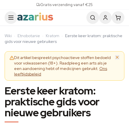
Skip to content
Gratis verzending vanaf €25
Wiki
·
Etnobotanie
·
Kratom
·
Eerste keer kratom: praktische
gids voor nieuwe gebruikers
Dit artikel bespreekt psychoactieve stoffen bedoeld
voor volwassenen (18+). Raadpleeg een arts als je
een aandoening hebt of medicijnen gebruikt.
Ons
leeftijdsbeleid
Eerste keer kratom:
praktische gids voor
nieuwe gebruikers