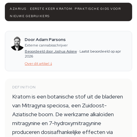
AZARIUS · EERSTE KEER KRATOM: PRAKTISCHE GIDS VOOR
NIEUWE GEBRUIKERS
Door Adam Parsons
Externe cannabisschrijver
Beoordeeld door Joshua Askew
·
Laatst beoordeeld op apr
2026
Over dit artikel
↓
DEFINITION
Kratom is een botanische stof uit de bladeren
van Mitragyna speciosa, een Zuidoost-
Aziatische boom. De werkzame alkaloïden
mitragynine en 7-hydroxymitragynine
produceren dosisafhankelijke effecten via