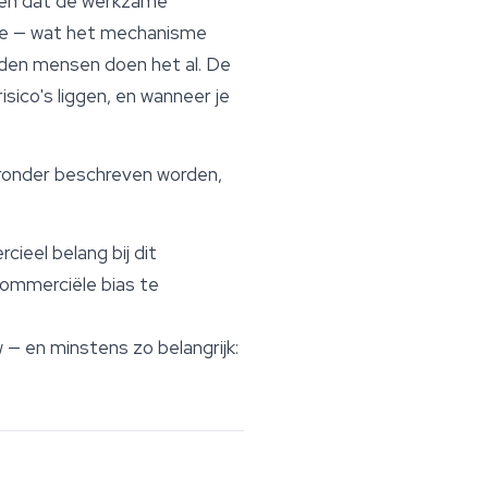
zien dat de werkzame
oïne — wat het mechanisme
enden mensen doen het al. De
sico's liggen, en wanneer je
ronder beschreven worden,
eel belang bij dit
commerciële bias te
 — en minstens zo belangrijk: