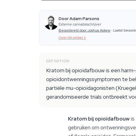
Door Adam Parsons
Externe cannabisschrijver
Beoordeeld door Joshua Askew
·
Laatst beoord
Over dit artikel
↓
DEFINITION
Kratom bij opioïdafbouw is een harm
opioïdontwenningssymptomen te behee
partiële mu-opioïdagonisten (Kruegel
gerandomiseerde trials ontbreekt vo
Kratom bij opioïdafbouw
is
gebruiken om ontwenningsvers