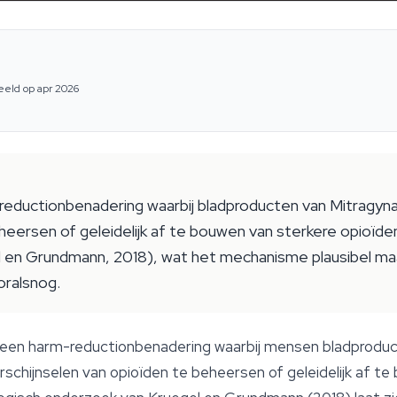
eeld op apr 2026
-reductionbenadering waarbij bladproducten van Mitragy
rsen of geleidelijk af te bouwen van sterkere opioïden
 en Grundmann, 2018), wat het mechanisme plausibel maakt
oralsnog.
 een harm-reductionbenadering waarbij mensen bladprodu
chijnselen van opioïden te beheersen of geleidelijk af t