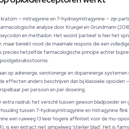
n kratom —
mitragynine
en 7-hydroxymitragynine — zijn part
it farmacologische analyse door Kruegel en Grundmann (2018
 oxycodon en methadon. Het woord 'partieel' is hier het spr
r, maar bereikt nooit de maximale respons die een volledi
 is precies hetzelfde farmacologische principe achter bupre
pioïdgebruiksstoornis.
 aan op adrenerge, serotonerge en dopaminerge systemen (P
de effecten anders beschrijven dan bij klassieke opioïden
rspelbaar per persoon en per dosering.
r extra nadruk: het verschil tussen gewoon bladpoeder en
houding tussen 7-hydroxymitragynine en mitragynine flink r
ine een ruwweg 13 keer hogere affiniteit voor de mu-opio
, is een extract niet simpelweg 'sterker blad'. Het is far