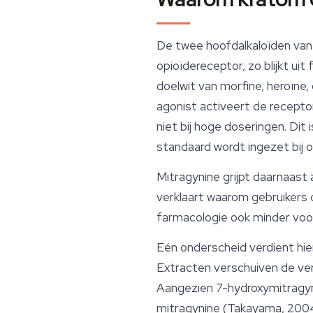
De twee hoofdalkaloïden va
opioïdereceptor, zo blijkt u
doelwit van morfine, heroïne,
agonist activeert de recepto
niet bij hoge doseringen. Dit
standaard wordt ingezet bij o
Mitragynine grijpt daarnaast
verklaart waarom gebruikers 
farmacologie ook minder voo
Eén onderscheid verdient hie
Extracten verschuiven de ver
Aangezien 7-hydroxymitragyn
mitragynine (Takayama, 2004)