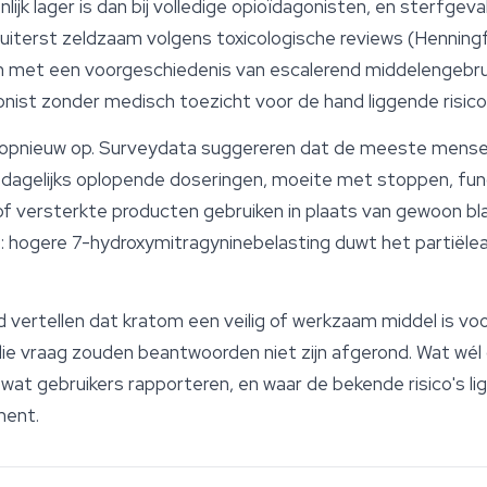
ijk lager is dan bij volledige opioïdagonisten, en sterfgeva
 uiterst zeldzaam volgens toxicologische reviews (Henningfie
met een voorgeschiedenis van escalerend middelengebrui
ist zonder medisch toezicht voor de hand liggende risico
r opnieuw op. Surveydata suggereren dat de meeste mense
 dagelijks oplopende doseringen, moeite met stoppen, fun
f versterkte producten gebruiken in plaats van gewoon bl
 hogere 7-hydroxymitragyninebelasting duwt het partiëleago
 vertellen dat kratom een veilig of werkzaam middel is v
e die vraag zouden beantwoorden niet zijn afgerond. Wat wé
at gebruikers rapporteren, en waar de bekende risico's lig
ment.