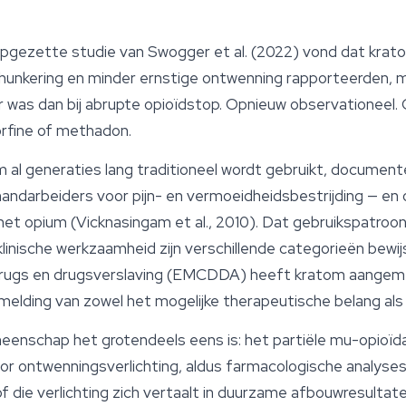
opgezette studie van Swogger et al. (2022) vond dat krat
hunkering en minder ernstige ontwenning rapporteerden, m
r was dan bij abrupte opioïdstop. Opnieuw observationeel
orfine of methadon.
m al generaties lang traditioneel wordt gebruikt, documen
andarbeiders voor pijn- en vermoeidheidsbestrijding — en
et opium (Vicknasingam et al., 2010). Dat gebruikspatro
klinische werkzaamheid zijn verschillende categorieën bewi
ugs en drugsverslaving (EMCDDA) heeft kratom aangemer
lding van zowel het mogelijke therapeutische belang als 
nschap het grotendeels eens is: het partiële mu-opioïd
or ontwenningsverlichting, aldus farmacologische analyse
of die verlichting zich vertaalt in duurzame afbouwresultate