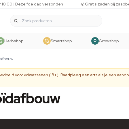
r 10:00 | Dezelfde dag verzonden
Gratis zaden bij zaadb
Herbshop
Smartshop
Growshop
dafbouw
 bedoeld voor volwassenen (18+). Raadpleeg een arts als je een aando
oïdafbouw