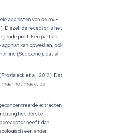
iële agonisten van de mu-
). Diezelfde receptor is het
ingende punt. Een partiële
ge agonist kan opwekken, ook
norfine (Suboxone), dat al
rozialeck et al., 2012). Dat
 — maar het maakt de
 geconcentreerde extracten.
ichting het eerste.
ïdereceptor heeft dan
macologisch een ander