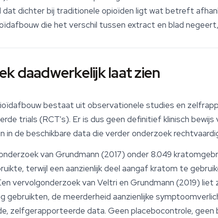
 dat dichter bij traditionele opioïden ligt wat betreft afhan
oïdafbouw die het verschil tussen extract en blad negeert, 
k daadwerkelijk laat zien
opioïdafbouw bestaat uit observationele studies en zelfr
e trials (RCT's). Er is dus geen definitief klinisch bewij
len in de beschikbare data die verder onderzoek rechtvaardi
yonderzoek van Grundmann (2017) onder 8.049 kratomgebr
bruikte, terwijl een aanzienlijk deel aangaf kratom te gebru
en vervolgonderzoek van Veltri en Grundmann (2019) liet 
g gebruikten, de meerderheid aanzienlijke symptoomverli
e, zelfgerapporteerde data. Geen placebocontrole, geen b