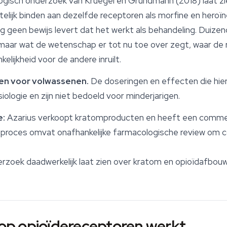
ologisch onderzoek van Kruegel en Grundmann (2018) laat 
telijk binden aan dezelfde receptoren als morfine en her
ng geen bewijs levert dat het werkt als behandeling. Duiz
 maar wat de wetenschap er tot nu toe over zegt, waar de ri
elijkheid voor de andere inruilt.
even voor volwassenen.
De doseringen en effecten die hie
ologie en zijn niet bedoeld voor minderjarigen.
e:
Azarius verkoopt kratomproducten en heeft een commerci
 proces omvat onafhankelijke farmacologische review om 
rzoek daadwerkelijk laat zien over kratom en opioïdafbouw
p opioïdereceptoren werkt