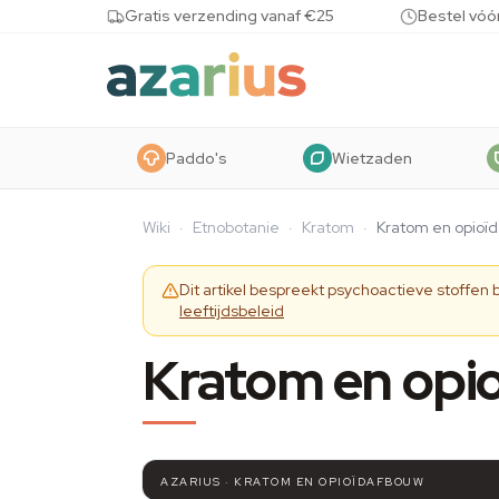
Skip to content
Gratis verzending vanaf €25
Bestel vóó
Paddo's
Wietzaden
Wiki
·
Etnobotanie
·
Kratom
·
Kratom en opioï
Dit artikel bespreekt psychoactieve stoffen
leeftijdsbeleid
Kratom en opi
AZARIUS · KRATOM EN OPIOÏDAFBOUW