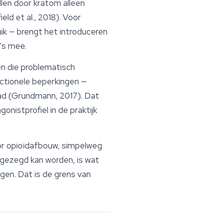
llen door kratom alleen
ld et al., 2018). Voor
k — brengt het introduceren
's mee.
n die problematisch
ctionele beperkingen —
ad (Grundmann, 2017). Dat
nistprofiel in de praktijk
oor opioïdafbouw, simpelweg
l gezegd kan worden, is wat
gen. Dat is de grens van