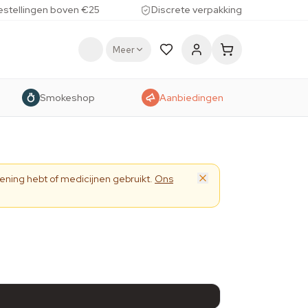
estellingen boven €25
Discrete verpakking
Meer
Smokeshop
Aanbiedingen
ening hebt of medicijnen gebruikt.
Ons