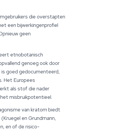
omgebruikers die overstapten
et een bijwerkingenprofiel
. Opnieuw geen
teert etnobotanisch
 opvallend genoeg ook door
on is goed gedocumenteerd,
js. Het Europees
kt als stof die nader
het misbruikpotentieel.
agonisme van kratom biedt
s (Kruegel en Grundmann,
n, en of de risico-