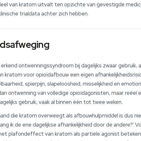
eel van kratom uitvalt ten opzichte van gevestigde medic
inische trialdata achter zich hebben.
eidsafweging
erkend ontwenningssyndroom bij dagelijks zwaar gebruik, al
n kratom voor opioïdafbouw een eigen afhankelijkheidsris
rheid, spierpijn, slapeloosheid, misselijkheid en emotionel
n ontwenning van volledige opioïdagonisten, maar reëel e
dagelijks gebruik, vaak al binnen één tot twee weken.
nd die kratom overweegt als afbouwhulpmiddel is dus niet a
vang ik de ene dagelijkse afhankelijkheid door de andere?'
het plafondeffect van kratom als partiële agonist betekent