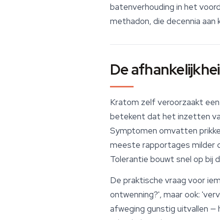
batenverhouding in het voord
methadon, die decennia aan kl
De afhankelijkh
Kratom zelf veroorzaakt een 
betekent dat het inzetten va
Symptomen omvatten prikkelbaa
meeste rapportages milder da
Tolerantie bouwt snel op bij 
De praktische vraag voor iema
ontwenning?', maar ook: 'ver
afweging gunstig uitvallen — 