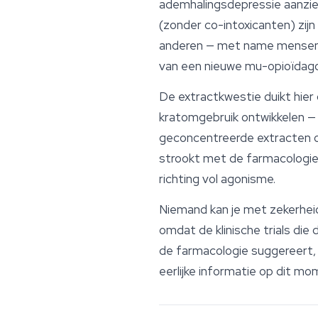
ademhalingsdepressie aanzienl
(zonder co-intoxicanten) zijn
anderen — met name mensen 
van een nieuwe mu-opioïdagon
De extractkwestie duikt hie
kratomgebruik ontwikkelen —
geconcentreerde extracten o
strookt met de farmacologie:
richting vol agonisme.
Niemand kan je met zekerheid
omdat de klinische trials di
de farmacologie suggereert, w
eerlijke informatie op dit mo