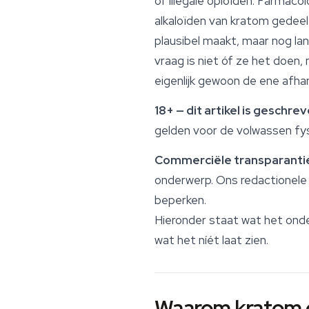
of illegale opioïden. Farmac
alkaloïden van kratom gedeel
plausibel maakt, maar nog la
vraag is niet óf ze het doen,
eigenlijk gewoon de ene afhank
18+ — dit artikel is geschr
gelden voor de volwassen fysi
Commerciële transparanti
onderwerp. Ons redactionele
beperken.
Hieronder staat wat het onde
wat het níét laat zien.
Waarom kratom o