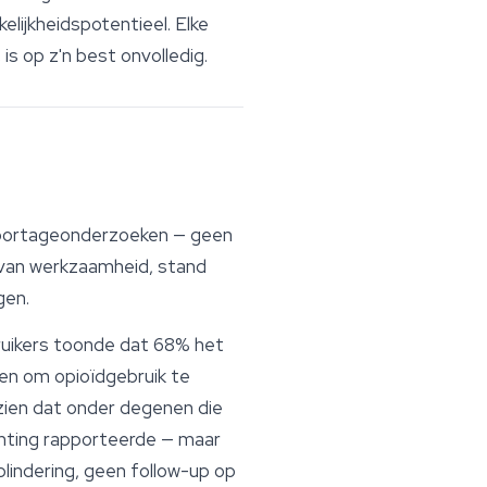
kelijkheidspotentieel. Elke
is op z'n best onvolledig.
apportageonderzoeken — geen
s van werkzaamheid, stand
gen.
uikers toonde dat 68% het
iken om opioïdgebruik te
zien dat onder degenen die
chting rapporteerde — maar
lindering, geen follow-up op