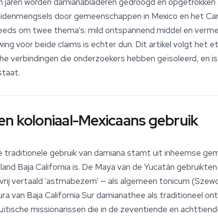
n jaren worden damianabladeren gedroogd en opgetrokken a
kruidenmengsels door gemeenschappen in Mexico en het Car
 steeds om twee thema's: mild ontspannend middel en verm
ng voor beide claims is echter dun. Dit artikel volgt het 
he verbindingen die onderzoekers hebben geïsoleerd, en is 
taat.
en koloniaal-Mexicaans gebruik
traditionele gebruik van
damiana
stamt uit inheemse gem
and Baja California is. De Maya van de Yucatán gebruikten 
ij vertaald 'astmabezem' — als algemeen tonicum (Szewcz
a van Baja California Sur damianathee als traditioneel ont
uïtische missionarissen die in de zeventiende en achttien