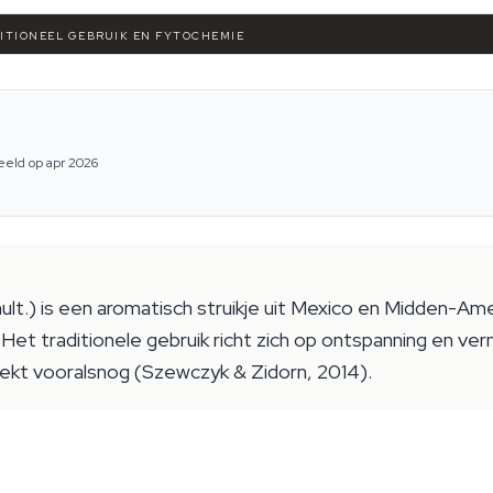
DITIONEEL GEBRUIK EN FYTOCHEMIE
eeld op apr 2026
hult.) is een aromatisch struikje uit Mexico en Midden-Am
n. Het traditionele gebruik richt zich op ontspanning en 
reekt vooralsnog (Szewczyk & Zidorn, 2014).