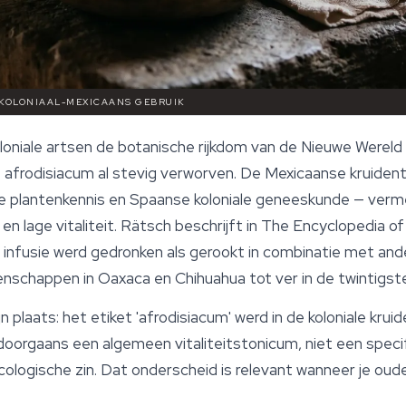
 KOLONIAAL-MEXICAANS GEBRUIK
loniale artsen de botanische rijkdom van de Nieuwe Wereld
ls afrodisiacum al stevig verworven. De Mexicaanse kruide
plantenkennis en Spaanse koloniale geneeskunde — verm
n lage vitaliteit. Rätsch beschrijft in
The Encyclopedia of
infusie werd gedronken als gerookt in combinatie met and
nschappen in Oaxaca en Chihuahua tot ver in de twintigst
jn plaats: het etiket 'afrodisiacum' werd in de koloniale kr
orgaans een algemeen vitaliteitstonicum, niet een specif
ologische zin. Dat onderscheid is relevant wanneer je ou