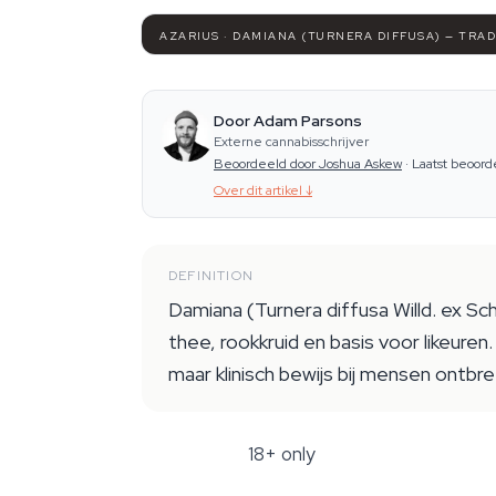
AZARIUS · DAMIANA (TURNERA DIFFUSA) — TRA
Door Adam Parsons
Externe cannabisschrijver
Beoordeeld door Joshua Askew
·
Laatst beoord
Over dit artikel
↓
DEFINITION
Damiana (Turnera diffusa Willd. ex Sc
thee, rookkruid en basis voor likeure
maar klinisch bewijs bij mensen ontb
18+ only