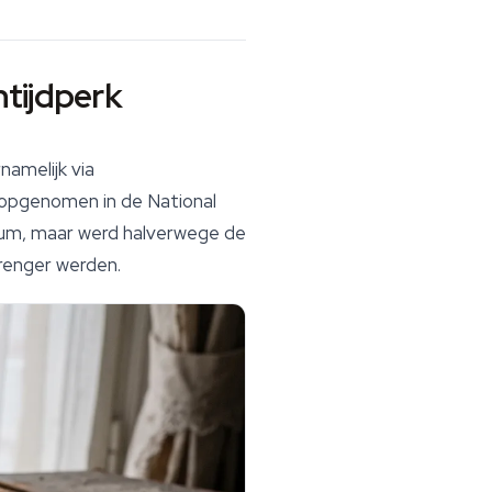
tijdperk
amelijk via
t opgenomen in de
National
cum, maar werd halverwege de
renger werden.