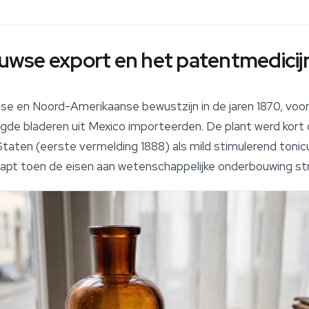
wse export en het patentmedicijn
e en Noord-Amerikaanse bewustzijn in de jaren 1870, voorn
ogde bladeren uit Mexico importeerden. De plant werd kor
taten (eerste vermelding 1888) als mild stimulerend toni
apt toen de eisen aan wetenschappelijke onderbouwing st