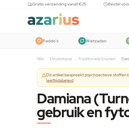
Skip to content
Gratis verzending vanaf €25
Bestel vóó
Paddo's
Wietzaden
Wiki
·
Etnobotanie
·
Traditionele Kruiden
·
Dam
Dit artikel bespreekt psychoactieve stoffen
leeftijdsbeleid
Damiana (Turne
gebruik en fy