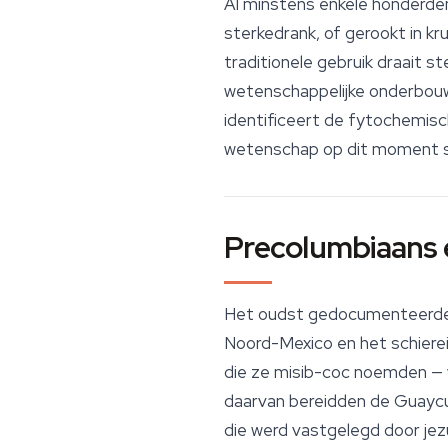
Al minstens enkele honderde
sterkedrank, of gerookt in 
traditionele gebruik draait
wetenschappelijke onderbouwi
identificeert de fytochemisc
wetenschap op dit moment s
Precolumbiaans 
Het oudst gedocumenteerde 
Noord-Mexico en het schiereil
die ze
misib-coc
noemden — vr
daarvan bereidden de Guaycur
die werd vastgelegd door jez