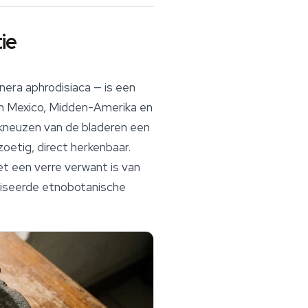
ie
nera aphrodisiaca
— is een
 in Mexico, Midden-Amerika en
t kneuzen van de bladeren een
zoetig, direct herkenbaar.
t een verre verwant is van
aliseerde etnobotanische