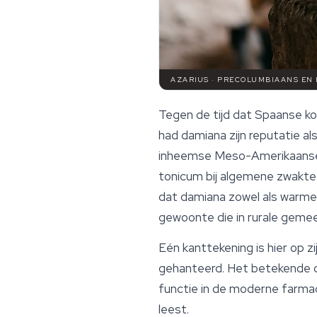
AZARIUS · PRECOLUMBIAANS EN
Tegen de tijd dat Spaanse ko
had damiana zijn reputatie a
inheemse Meso-Amerikaanse 
tonicum bij algemene zwakte e
dat damiana zowel als warme 
gewoonte die in rurale gemee
Eén kanttekening is hier op zi
gehanteerd. Het betekende do
functie in de moderne farmac
leest.