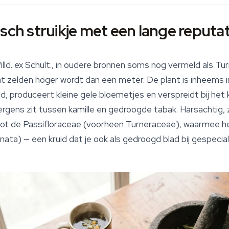
sch struikje met een lange reputat
lld. ex Schult., in oudere bronnen soms nog vermeld als
Tur
dat zelden hoger wordt dan een meter. De plant is inheems
ed, produceert kleine gele bloemetjes en verspreidt bij he
 ergens zit tussen kamille en gedroogde tabak. Harsachtig, 
ot de Passifloraceae (voorheen Turneraceae), waarmee he
rnata
) — een kruid dat je ook als gedroogd blad bij gespeci