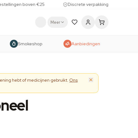
estellingen boven €25
Discrete verpakking
Meer
Smokeshop
Aanbiedingen
ening hebt of medicijnen gebruikt.
Ons
oneel