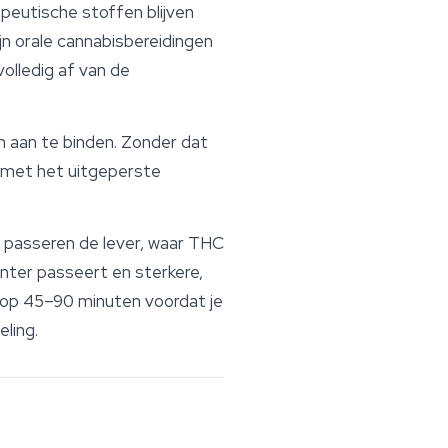
eutische stoffen blijven
n orale cannabisbereidingen
volledig af van de
m aan te binden. Zonder dat
 met het uitgeperste
n passeren de lever, waar THC
nter passeert en sterkere,
 op 45–90 minuten voordat je
ling.