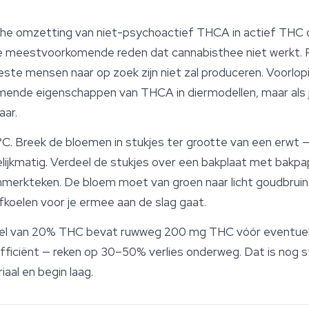
che omzetting van niet-psychoactief THCA in actief THC on
de meestvoorkomende reden dat cannabisthee niet werkt.
te mensen naar op zoek zijn niet zal produceren. Voorlopi
ende eigenschappen van THCA in diermodellen, maar als 
aar.
°C. Breek de bloemen in stukjes ter grootte van een erwt —
ijkmatig. Verdeel de stukjes over een bakplaat met bakpa
nmerkteken. De bloem moet van groen naar licht goudbruin 
afkoelen voor je ermee aan de slag gaat.
el van 20% THC bevat ruwweg 200 mg THC vóór eventuele 
efficiënt — reken op 30–50% verlies onderweg. Dat is nog s
iaal en begin laag.