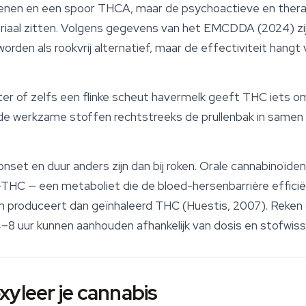
enen
en een spoor THCA, maar de psychoactieve en therap
riaal zitten. Volgens gegevens van het EMCDDA (2024) zij
orden als rookvrij alternatief, maar de effectiviteit hangt 
oter of zelfs een flinke scheut havermelk geeft THC iets o
 de werkzame stoffen rechtstreeks de prullenbak in samen
nset en duur anders zijn dan bij roken. Orale cannabinoïde
THC — een metaboliet die de bloed-hersenbarrière efficië
 produceert dan geïnhaleerd THC (Huestis, 2007). Reken
–8 uur kunnen aanhouden afhankelijk van dosis en stofwisse
xyleer je cannabis