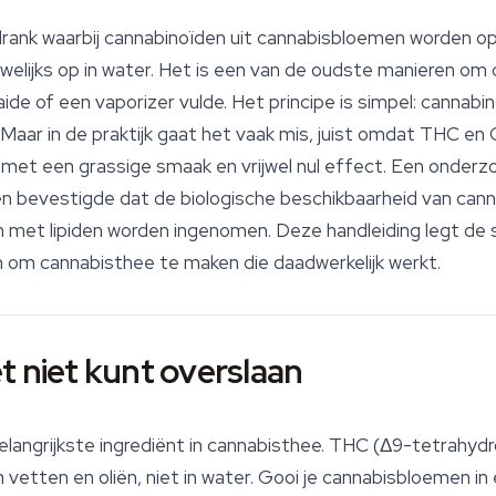
rank waarbij
cannabinoïden
uit cannabisbloemen worden op
elijks op in water. Het is een van de oudste manieren om 
ide of een vaporizer vulde. Het principe is simpel: cannabi
Maar in de praktijk gaat het vaak mis, juist omdat THC en C
r met een grassige smaak en vrijwel nul effect. Een onderzoe
en bevestigde dat de biologische beschikbaarheid van canna
et lipiden worden ingenomen. Deze handleiding legt de sc
m cannabisthee te maken die daadwerkelijk werkt.
t niet kunt overslaan
belangrijkste ingrediënt in cannabisthee. THC (Δ9-tetrahyd
 in vetten en oliën, niet in water. Gooi je cannabisbloemen 