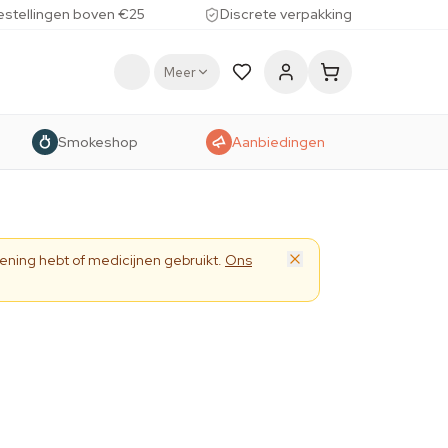
estellingen boven €25
Discrete verpakking
Meer
Smokeshop
Aanbiedingen
ening hebt of medicijnen gebruikt.
Ons