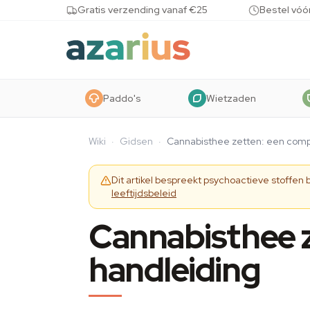
Skip to content
Gratis verzending vanaf €25
Bestel vóó
Paddo's
Wietzaden
Wiki
·
Gidsen
·
Cannabisthee zetten: een comp
Dit artikel bespreekt psychoactieve stoffen
leeftijdsbeleid
Cannabisthee z
handleiding