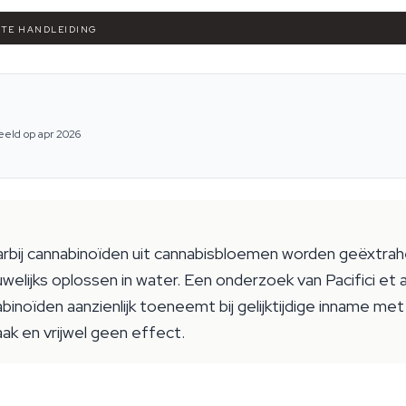
ETE HANDLEIDING
eeld op apr 2026
rbij cannabinoïden uit cannabisbloemen worden geëxtrah
welijks oplossen in water. Een onderzoek van Pacifici et 
inoïden aanzienlijk toeneemt bij gelijktijdige inname met 
k en vrijwel geen effect.