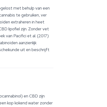
gelost met behulp van een
cannabis te gebruiken, ver
noïden extraheren in heet
BD lipofiel zijn. Zonder vet
k van Pacifici et al. (2017)
binoïden aanzienlijk
heikunde uit en beschrijft
rocannabinol) en CBD zijn
in een kop kokend water zonder