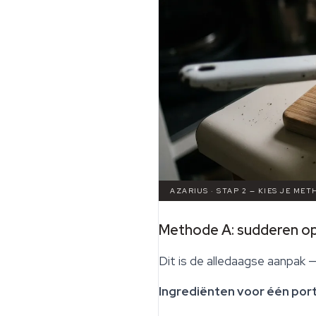
AZARIUS · STAP 2 — KIES JE ME
Methode A: sudderen op
Dit is de alledaagse aanpak 
Ingrediënten voor één port