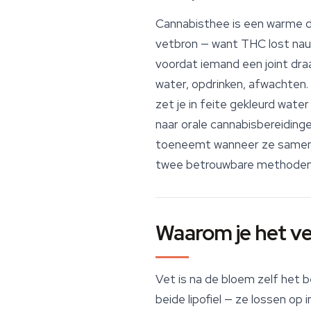
Cannabisthee is een warme d
vetbron — want THC lost nauw
voordat iemand een joint draa
water, opdrinken, afwachten. 
zet je in feite gekleurd wate
naar orale cannabisbereiding
toeneemt wanneer ze samen m
twee betrouwbare methoden o
Waarom je het ve
Vet is na de bloem zelf het 
beide lipofiel — ze lossen op