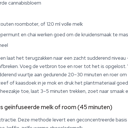
erde cannabisbloem
zouten roomboter, of 120 ml volle melk
pepermunt en chai werken goed om de kruidensmaak te mas
neel
en laat het terugzakken naar een zacht sudderend niveau 
afbreken. Voeg de vetbron toe en roer tot het is opgelost
dderend vuurtje aan gedurende 20–30 minuten en roer om 
eef of kaasdoek in je mok en druk het plantmateriaal goe
theezakje toe, laat 3–5 minuten trekken, zoet naar smaak en
s geïnfuseerde melk of room (45 minuten)
tractie. Deze methode levert een geconcentreerde basis o
e, koffie, zelfs warme chocolademelk.