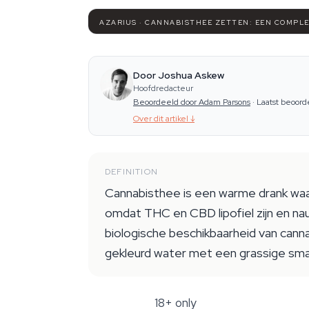
AZARIUS · CANNABISTHEE ZETTEN: EEN COMPL
Door Joshua Askew
Hoofdredacteur
Beoordeeld door Adam Parsons
·
Laatst beoord
Over dit artikel
↓
DEFINITION
Cannabisthee is een warme drank waa
omdat THC en CBD lipofiel zijn en nau
biologische beschikbaarheid van cannab
gekleurd water met een grassige smaa
18+ only