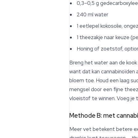
0,3–0,5 g gedecarboxyle
240 ml water
1 eetlepel kokosolie, onge
1 theezakje naar keuze (
Honing of zoetstof, optio
Breng het water aan de kook 
want dat kan cannabinoïden 
bloem toe. Houd een laag su
mengsel door een fijne theez
vloeistof te winnen. Voeg je 
Methode B: met cannabi
Meer vet betekent betere ex
drankje kunt toevoegen — the