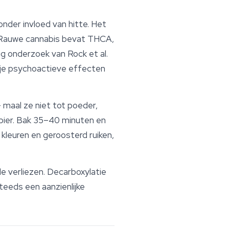
der invloed van hitte. Het
 Rauwe cannabis bevat THCA,
g onderzoek van Rock et al.
je psychoactieve effecten
 maal ze niet tot poeder,
pier. Bak 35–40 minuten en
kleuren en geroosterd ruiken,
verliezen. Decarboxylatie
teeds een aanzienlijke