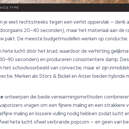
EVICE TYPE
 je wiet rechtstreeks tegen een verhit oppervlak — denk 
(doorgaans 20–40 seconden), maar het materiaal aan de ra
ieuw pakt. De meeste budgetmodellen werken op conductie.
 hete lucht dóór het kruid, waardoor de verhitting gelijkm
 (30–90 seconden) en produceren consistentere damp. De
jn het schoolvoorbeeld van convectie, maar er zijn inmidde
ectie. Merken als Storz & Bickel en Arizer bieden hybride 
de
ontwerpen die beide verwarmingsmethoden combineren.
aporizers vragen om een fijnere maling en een strakkere vull
fijne maling en lossere vulling nodig hebben zodat lucht e
 ofwel hete lucht ofwel verbrande popcorn — en geen van bei