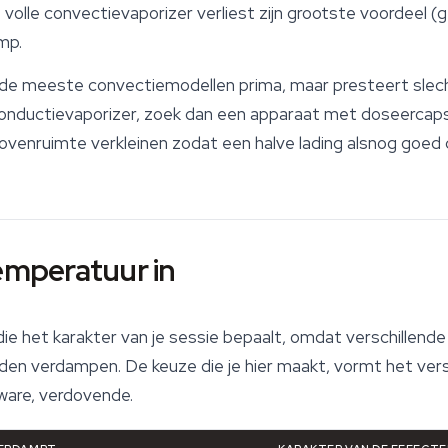
volle convectievaporizer verliest zijn grootste voordeel (
mp.
j de meeste convectiemodellen prima, maar presteert slech
 conductievaporizer, zoek dan een apparaat met doseercap
 ovenruimte verkleinen zodat een halve lading alsnog goe
temperatuur in
die het karakter van je sessie bepaalt, omdat verschillend
den verdampen. De keuze die je hier maakt, vormt het versc
ware, verdovende.