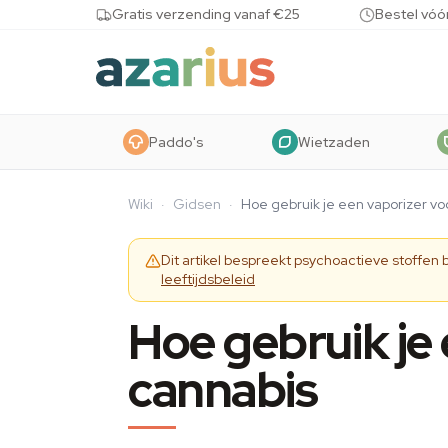
Skip to content
Gratis verzending vanaf €25
Bestel vóó
Paddo's
Wietzaden
Wiki
·
Gidsen
·
Hoe gebruik je een vaporizer vo
Dit artikel bespreekt psychoactieve stoffen
leeftijdsbeleid
Hoe gebruik je
cannabis