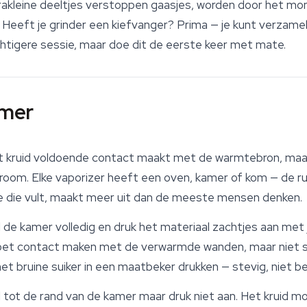
trakleine deeltjes verstoppen gaasjes, worden door het m
eeft je grinder een kiefvanger? Prima — je kunt verzamel
htigere sessie, maar doe dit de eerste keer met mate.
amer
t kruid voldoende contact maakt met de warmtebron, maar 
stroom. Elke vaporizer heeft een oven, kamer of kom — de r
je die vult, maakt meer uit dan de meeste mensen denken.
 de kamer volledig en druk het materiaal zachtjes aan met 
moet contact maken met de verwarmde wanden, maar niet
et bruine suiker in een maatbeker drukken — stevig, niet b
 tot de rand van de kamer maar druk niet aan. Het kruid moet