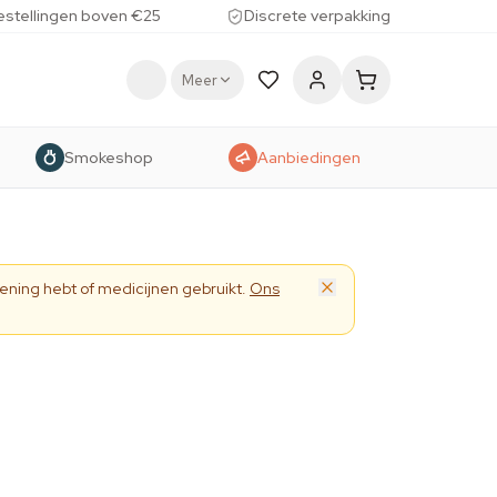
estellingen boven €25
Discrete verpakking
Meer
Smokeshop
Aanbiedingen
ening hebt of medicijnen gebruikt.
Ons