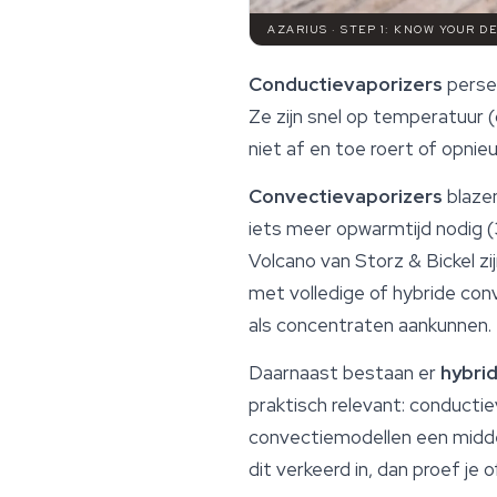
AZARIUS · STEP 1: KNOW YOUR D
Conductievaporizers
persen
Ze zijn snel op temperatuur 
niet af en toe roert of opn
Convectievaporizers
blazen
iets meer opwarmtijd nodig
Volcano van Storz & Bickel zi
met volledige of hybride conv
als concentraten aankunnen.
Daarnaast bestaan er
hybri
praktisch relevant: conductiev
convectiemodellen een middel
dit verkeerd in, dan proef je