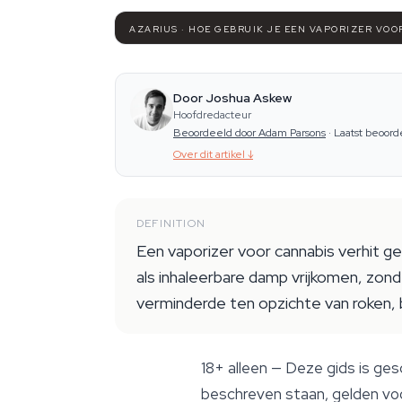
AZARIUS · HOE GEBRUIK JE EEN VAPORIZER VO
Door Joshua Askew
Hoofdredacteur
Beoordeeld door Adam Parsons
·
Laatst beoord
Over dit artikel
↓
DEFINITION
Een vaporizer voor cannabis verhit 
als inhaleerbare damp vrijkomen, zon
verminderde ten opzichte van roken, b
18+ alleen
— Deze gids is ges
beschreven staan, gelden voo