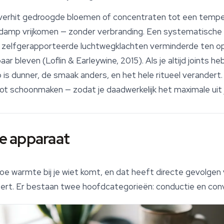
 verhit gedroogde bloemen of concentraten tot een tempe
 damp vrijkomen — zonder verbranding. Een systematische 
 zelfgerapporteerde luchtwegklachten verminderde ten opzi
r bleven (Loflin & Earleywine, 2015). Als je altijd joints h
 is dunner, de smaak anders, en het hele ritueel verandert
t schoonmaken — zodat je daadwerkelijk het maximale uit j
pe apparaat
e warmte bij je wiet komt, en dat heeft directe gevolgen vo
leert. Er bestaan twee hoofdcategorieën: conductie en con