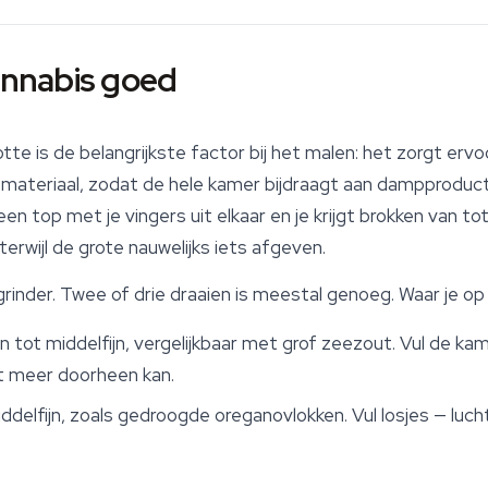
cannabis goed
tte is de belangrijkste factor bij het malen: het zorgt erv
 materiaal, zodat de hele kamer bijdraagt aan dampproductie
n top met je vingers uit elkaar en je krijgt brokken van to
terwijl de grote nauwelijks iets afgeven.
rinder. Twee of drie draaien is meestal genoeg. Waar je op 
jn tot middelfijn, vergelijkbaar met grof zeezout. Vul de ka
t meer doorheen kan.
ddelfijn, zoals gedroogde oreganovlokken. Vul losjes — luch