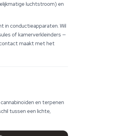
gelijkmatige luchtstroom) en
t in conductieapparaten. Wil
sules of kamerverkleinders —
d contact maakt met het
e cannabinoïden en
terpenen
hil tussen een lichte,