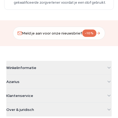
gekwalificeerde zorgverlener voordat je een stof gebruikt.
Meld je aan voor onze nieuwsbrief
-10%
Winkelinformatie
Azarius
Azarius
Galvaniweg 11
5482 TN Schijndel
Cannabiszaden
Klantenservice
Nederland
Paddo's
Verzendinfo
support@azarius.com
Smokeshop
Over & juridisch
+31(0)204897914
Retourbeleid
Smartshop