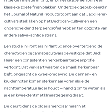
in die de inhalatie afrond, en bij het uitademen blijft een
klassieke zoete finish plakken. Onderzoek gepubliceerd in
het Journal of Natural Products toont aan dat Jack Herer-
cultivars sterk lijken op het Bedrocan-cultivar en een
onderscheidend terpeenprofiel hebben ten opzichte van
andere sativa-achtige strains.
Een studie in Frontiers in Plant Science over terpenoïde
chemotypen bij cannabiscultivars bevestigde dat Jack
Herer een consistent en herkenbaar terpeenprofiel
vertoont. Dat verklaart waarom de smaak herkenbaar
blijft, ongeacht de kweekomgeving. De dennen- en
kruidennoten komen sterker naar voren als je de
nachttemperatuur lager houdt — handig om te weten als
je een kweektent met klimaatregeling draait.
De geur tijdens de bloei is merkbaar maar niet