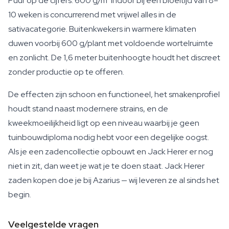
Puur op de cijfers: 600 g/m² indoor bij een bloeitijd van 8–
10 weken is concurrerend met vrijwel alles in de
sativacategorie. Buitenkwekers in warmere klimaten
duwen voorbij 600 g/plant met voldoende wortelruimte
en zonlicht. De 1,6 meter buitenhoogte houdt het discreet
zonder productie op te offeren.
De effecten zijn schoon en functioneel, het smakenprofiel
houdt stand naast modernere strains, en de
kweekmoeilijkheid ligt op een niveau waarbij je geen
tuinbouwdiploma nodig hebt voor een degelijke oogst.
Als je een zadencollectie opbouwt en Jack Herer er nog
niet in zit, dan weet je wat je te doen staat. Jack Herer
zaden kopen doe je bij Azarius — wij leveren ze al sinds het
begin.
Veelgestelde vragen