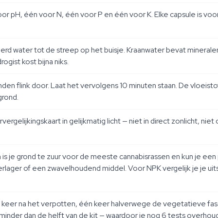
r pH, één voor N, één voor P en één voor K. Elke capsule is voo
rd water tot de streep op het buisje. Kraanwater bevat mineralen 
ogist kost bijna niks.
onden flink door. Laat het vervolgens 10 minuten staan. De vloeis
grond.
rgelijkingskaart in gelijkmatig licht — niet in direct zonlicht, n
an is je grond te zuur voor de meeste cannabisrassen en kun je e
rlager of een zwavelhoudend middel. Voor NPK vergelijk je je u
keer na het verpotten, één keer halverwege de vegetatieve fase
— minder dan de helft van de kit — waardoor je nog 6 tests overh