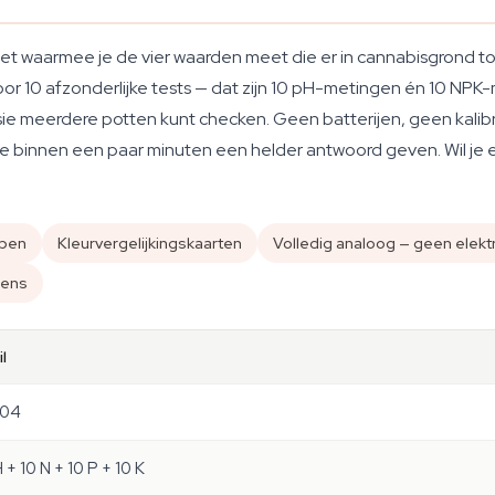
 waarmee je de vier waarden meet die er in cannabisgrond toe 
 voor 10 afzonderlijke tests — dat zijn 10 pH-metingen én 10 N
ssie meerdere potten kunt checken. Geen batterijen, geen kali
e je binnen een paar minuten een helder antwoord geven. Wil je
epen
Kleurvergelijkingskaarten
Volledig analoog — geen elekt
gens
l
504
 + 10 N + 10 P + 10 K