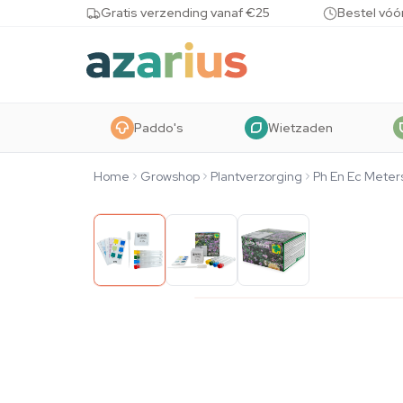
Skip to content
Gratis verzending vanaf €25
Bestel vóó
Paddo's
Wietzaden
Home
Growshop
Plantverzorging
Ph En Ec Meter