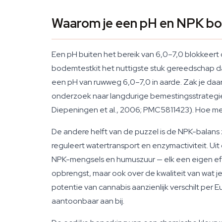
Waarom je een pH en NPK bo
Een pH buiten het bereik van 6,0–7,0 blokkeert
bodemtestkit het nuttigste stuk gereedschap dat 
een pH van ruwweg 6,0–7,0 in aarde. Zak je daar
onderzoek naar langdurige bemestingsstrategie
Diepeningen et al., 2006; PMC5811423). Hoe me
De andere helft van de puzzel is de NPK-balans ze
reguleert watertransport en enzymactiviteit. U
NPK-mengsels en humuszuur — elk een eigen eff
opbrengst, maar ook over de kwaliteit van wat 
potentie van cannabis aanzienlijk verschilt p
aantoonbaar aan bij.