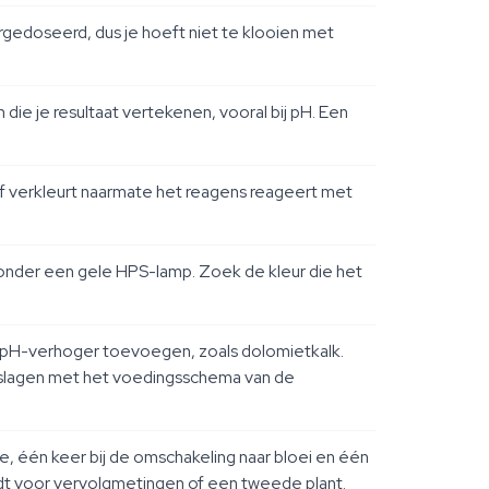
rgedoseerd, dus je hoeft niet te klooien met
die je resultaat vertekenen, vooral bij pH. Een
tof verkleurt naarmate het reagens reageert met
iet onder een gele HPS-lamp. Zoek de kleur die het
en pH-verhoger toevoegen, zoals dolomietkalk.
itslagen met het voedingsschema van de
, één keer bij de omschakeling naar bloei en één
oudt voor vervolgmetingen of een tweede plant.