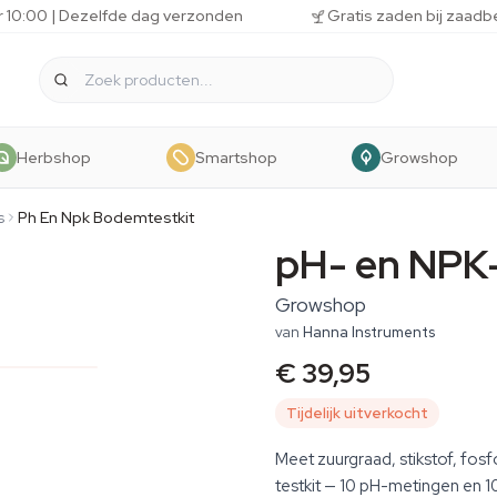
r 10:00 | Dezelfde dag verzonden
Gratis zaden bij zaadb
Herbshop
Smartshop
Growshop
s
Ph En Npk Bodemtestkit
pH- en NPK
Growshop
van
Hanna Instruments
€ 39,95
Tijdelijk uitverkocht
Meet zuurgraad, stikstof, fos
testkit — 10 pH-metingen en