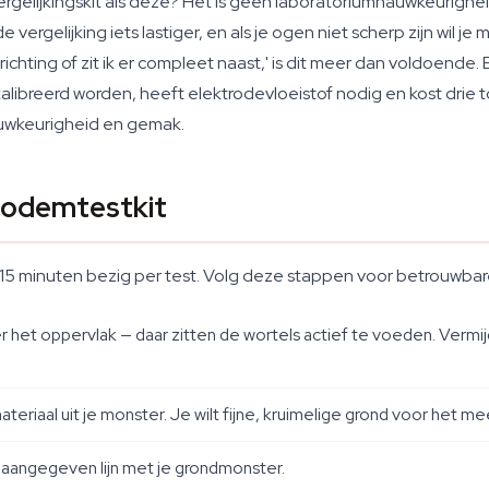
rgelijkingskit als deze? Het is geen laboratoriumnauwkeurighei
 de vergelijking iets lastiger, en als je ogen niet scherp zijn wi
e richting of zit ik er compleet naast,' is dit meer dan voldoend
ibreerd worden, heeft elektrodevloeistof nodig en kost drie t
nauwkeurigheid en gemak.
 bodemtestkit
n 15 minuten bezig per test. Volg deze stappen voor betrouwba
t oppervlak — daar zitten de wortels actief te voeden. Vermijd
teriaal uit je monster. Je wilt fijne, kruimelige grond voor het m
 aangegeven lijn met je grondmonster.