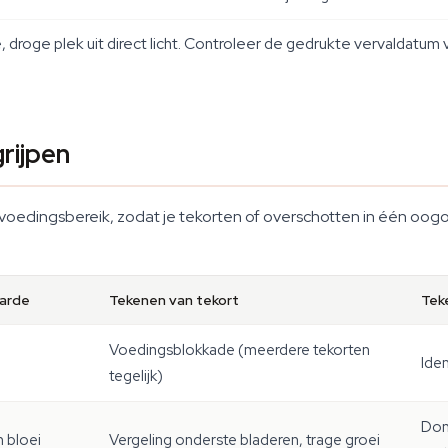
droge plek uit direct licht. Controleer de gedrukte vervaldatum
rijpen
oedingsbereik, zodat je tekorten of overschotten in één oogops
aarde
Tekenen van tekort
Tek
Voedingsblokkade (meerdere tekorten
Ide
tegelijk)
Don
n bloei
Vergeling onderste bladeren, trage groei