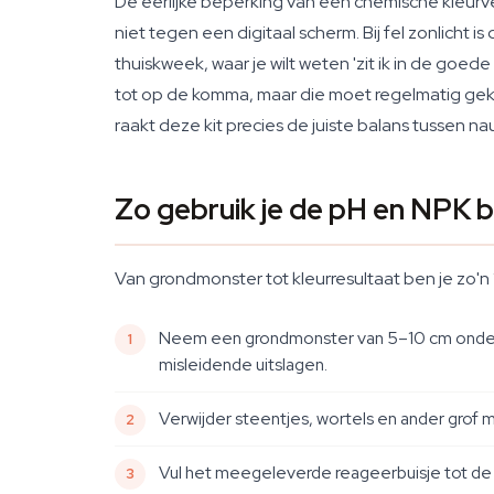
De eerlijke beperking van een chemische kleurve
niet tegen een digitaal scherm. Bij fel zonlicht is
thuiskweek, waar je wilt weten 'zit ik in de goed
tot op de komma, maar die moet regelmatig gekal
raakt deze kit precies de juiste balans tussen 
Zo gebruik je de pH en NPK
Van grondmonster tot kleurresultaat ben je zo'
Neem een grondmonster van 5–10 cm onder he
misleidende uitslagen.
Verwijder steentjes, wortels en ander grof ma
Vul het meegeleverde reageerbuisje tot de