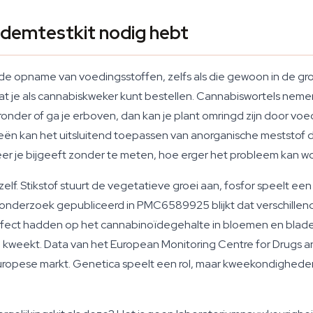
demtestkit nodig hebt
 de opname van voedingsstoffen, zelfs als die gewoon in de g
je als cannabiskweker kunt bestellen. Cannabiswortels nemen sti
onder of ga je erboven, dan kan je plant omringd zijn door voe
ën kan het uitsluitend toepassen van anorganische meststof d
er je bijgeeft zonder te meten, hoe erger het probleem kan w
lf. Stikstof stuurt de vegetatieve groei aan, fosfor speelt een r
it onderzoek gepubliceerd in PMC6589925 blijkt dat verschill
ect hadden op het cannabinoïdegehalte in bloemen en bladeren
je kweekt. Data van het European Monitoring Centre for Drugs
er Europese markt. Genetica speelt een rol, maar kweekondig