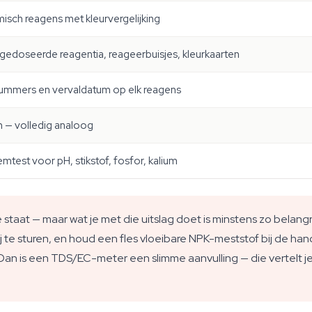
isch reagens met kleurvergelijking
gedoseerde reagentia, reageerbuisjes, kleurkaarten
ummers en vervaldatum op elk reagens
 — volledig analoog
test voor pH, stikstof, fosfor, kalium
staat — maar wat je met die uitslag doet is minstens zo belang
te sturen, en houd een fles vloeibare NPK-meststof bij de hand
an is een TDS/EC-meter een slimme aanvulling — die vertelt je