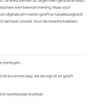
d. Je leest kleuren af tegen een gedrukte kaart,
l je misschien een tweede mening. Maar voor
e. Een digitale pH-meter geeft je nauwkeurigheid
ot vier keer zoveel. Voor de meeste kwekers
re metingen.
 de bovenste laag: die droogt uit en geeft
eest nauwkeurige resultaat.