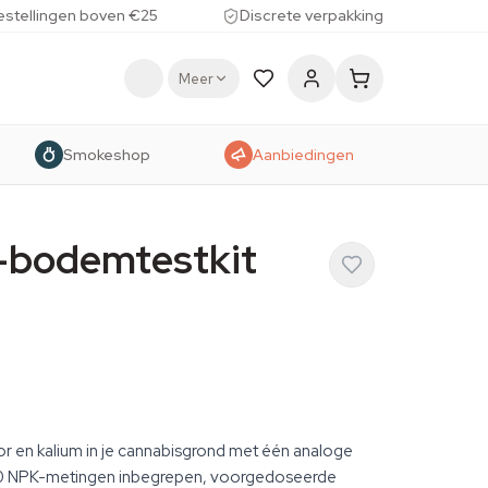
estellingen boven €25
Discrete verpakking
Meer
Smokeshop
Aanbiedingen
-bodemtestkit
for en kalium in je cannabisgrond met één analoge
 10 NPK-metingen inbegrepen, voorgedoseerde