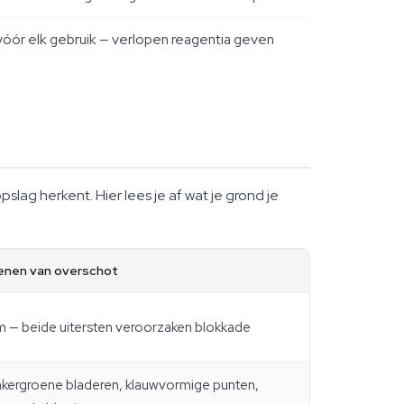
 vóór elk gebruik — verlopen reagentia geven
lag herkent. Hier lees je af wat je grond je
enen van overschot
m — beide uitersten veroorzaken blokkade
kergroene bladeren, klauwvormige punten,