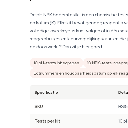
De pH NPK bodemtestkit is een chemische testset
en kalium (K). Elke kit bevat genoeg reagentia
volledige kweekcyclus kunt volgen of in één se
reageerbuisjes en kleurvergelijkingskaarten di
de doos werkt? Dan zit je hier goed.
10 pH-tests inbegrepen
10 NPK-tests inbegr
Lotnummers en houdbaarheidsdatum op elk rea
Specificatie
Detai
SKU
HS1
Tests per kit
10 pH