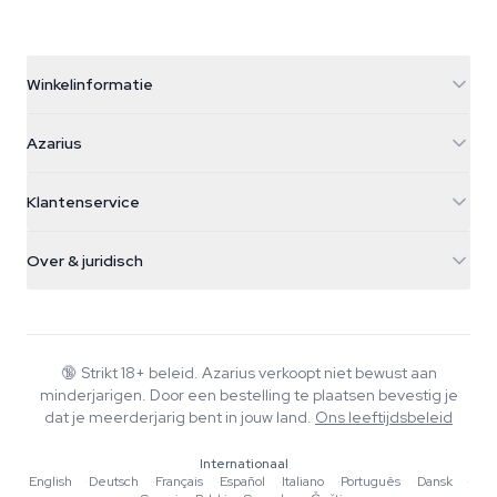
Winkelinformatie
Azarius
Azarius
Galvaniweg 11
5482 TN Schijndel
Cannabiszaden
Klantenservice
Nederland
Paddo's
Verzendinfo
support@azarius.com
Smokeshop
Over & juridisch
+31(0)204897914
Retourbeleid
Smartshop
Over Azarius
Kwaliteitsgarantie
Herbshop
Wiki
Contact
Growshop
Blog
🔞
Strikt 18+ beleid. Azarius verkoopt niet bewust aan
Veelgestelde vragen
minderjarigen. Door een bestelling te plaatsen bevestig je
Muziek
Privacybeleid
dat je meerderjarig bent in jouw land.
Ons leeftijdsbeleid
Schrijvers
Internationaal
Redactionele normen
English
·
Deutsch
·
Français
·
Español
·
Italiano
·
Português
·
Dansk
·