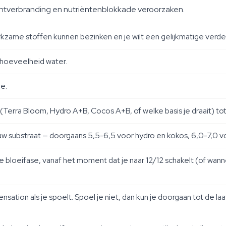
ntverbranding en nutriëntenblokkade veroorzaken.
kzame stoffen kunnen bezinken en je wilt een gelijkmatige verdel
 hoeveelheid water.
oe.
(Terra Bloom, Hydro A+B, Cocos A+B, of welke basis je draait) t
ouw substraat — doorgaans 5,5-6,5 voor hydro en kokos, 6,0-7,0 v
bloeifase, vanaf het moment dat je naar 12/12 schakelt (of wann
ation als je spoelt. Spoel je niet, dan kun je doorgaan tot de la