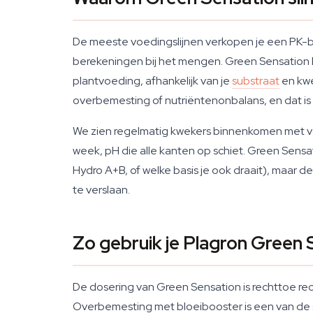
De meeste voedingslijnen verkopen je een PK-boos
berekeningen bij het mengen. Green Sensation bu
plantvoeding, afhankelijk van je
substraat
en kwe
overbemesting of nutriëntenonbalans, en dat is 
We zien regelmatig kwekers binnenkomen met vo
week, pH die alle kanten op schiet. Green Sensa
Hydro A+B, of welke basis je ook draait), maar de 
te verslaan.
Zo gebruik je Plagron Green 
De dosering van Green Sensation is rechttoe recht
Overbemesting met bloeibooster is een van de sn