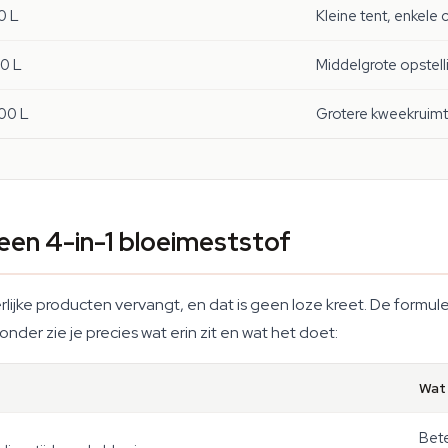
0 L
Kleine tent, enkele 
0 L
Middelgrote opstell
00 L
Grotere kweekruimt
en 4-in-1 bloeimeststof
erlijke producten vervangt, en dat is geen loze kreet. De form
onder zie je precies wat erin zit en wat het doet:
Wat 
Bete