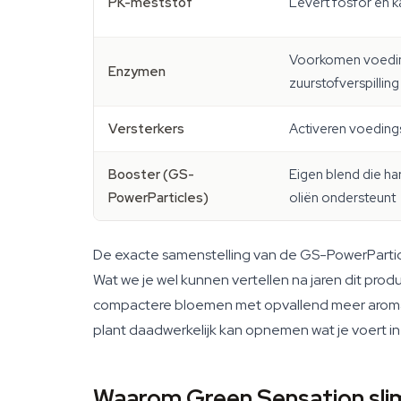
PK-meststof
Levert fosfor en ka
Voorkomen voedin
Enzymen
zuurstofverspilling
Versterkers
Activeren voedings
Booster (GS-
Eigen blend die ha
PowerParticles)
oliën ondersteunt
De exacte samenstelling van de GS-PowerParticle
Wat we je wel kunnen vertellen na jaren dit p
compactere bloemen met opvallend meer aroma. 
plant daadwerkelijk kan opnemen wat je voert in
Waarom Green Sensation slim