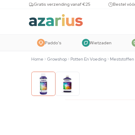
Skip to content
Gratis verzending vanaf €25
Bestel vóó
Paddo's
Wietzaden
Home
Growshop
Potten En Voeding
Meststoffen