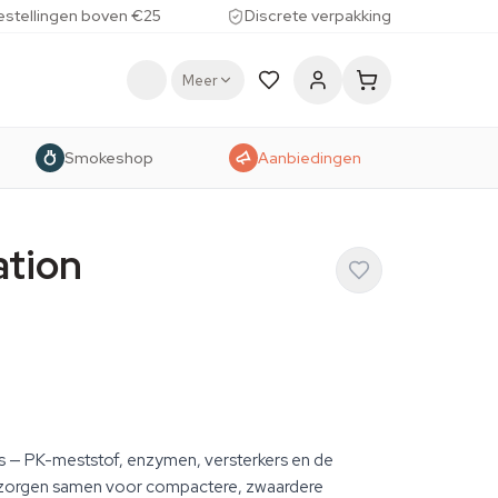
estellingen boven €25
Discrete verpakking
Meer
Smokeshop
Aanbiedingen
ation
es — PK-meststof, enzymen, versterkers en de
zorgen samen voor compactere, zwaardere