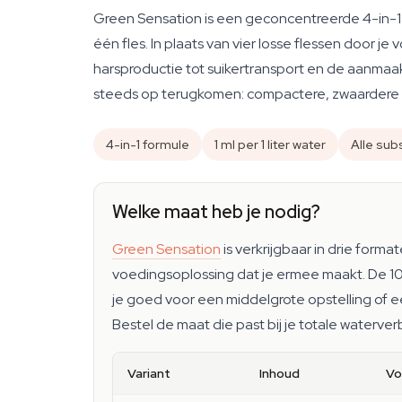
Green Sensation is een geconcentreerde 4-in-1 
één fles. In plaats van vier losse flessen door j
harsproductie tot suikertransport en de aanmaak 
steeds op terugkomen: compactere, zwaardere
4-in-1 formule
1 ml per 1 liter water
Alle sub
Welke maat heb je nodig?
Green Sensation
is verkrijgbaar in drie formate
voedingsoplossing dat je ermee maakt. De 10
je goed voor een middelgrote opstelling of e
Bestel de maat die past bij je totale waterverb
Variant
Inhoud
Vo