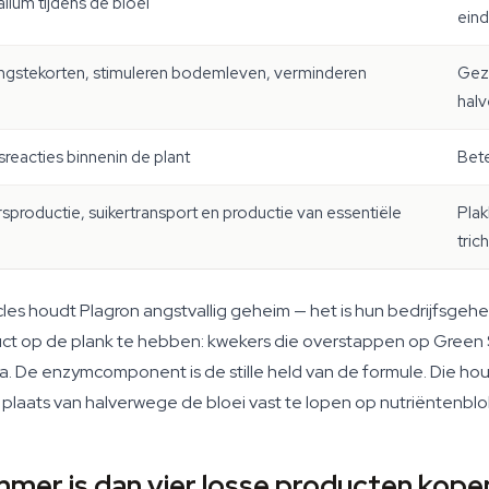
lium tijdens de bloei
ein
gstekorten, stimuleren bodemleven, verminderen
Gez
halv
reacties binnenin de plant
Bet
rsproductie, suikertransport en productie van essentiële
Plak
tri
s houdt Plagron angstvallig geheim — het is hun bedrijfsgeheim 
roduct op de plank te hebben: kwekers die overstappen op Gre
De enzymcomponent is de stille held van de formule. Die hou
 plaats van halverwege de bloei vast te lopen op nutriëntenbl
mer is dan vier losse producten kope