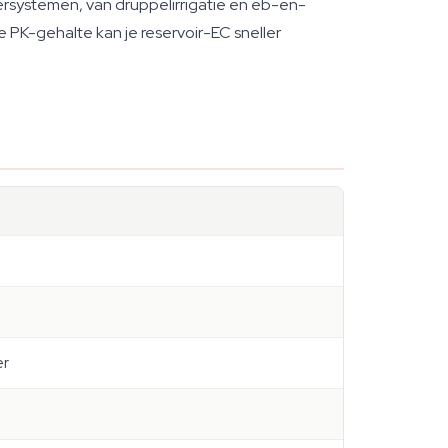
tersystemen, van druppelirrigatie en eb-en-
e PK-gehalte kan je reservoir-EC sneller
er