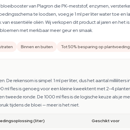
bloeibooster van Plagron die PK-meststof, enzymen, versterk
e voedingsschema te loodsen, voeg je 1 ml per liter water toe en
van essentiële oliën. Wij verkopen dit product al jaren en het i
 bloemen met merkbaar meer geur en smaak.
straten
Binnen en buiten
Tot 50% besparing op plantvoeding
n. De rekensom is simpel: 1 ml per liter, dus het aantal milliliters i
0 ml fles is genoeg voor een kleine kweektent met 2-4 planten
en tweede ronde. De 1000 ml fles is de logische keuze als je me
ruik tijdens de bloei — meer is het niet.
edingsoplossing (liter)
Geschikt voor