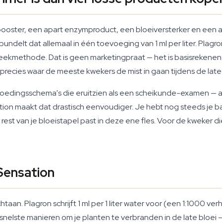
ter, een apart enzymproduct, een bloeiversterker en een afrijp
ndelt dat allemaal in één toevoeging van 1 ml per liter. Plagr
ekmethode. Dat is geen marketingpraat — het is basisrekenen
precies waar de meeste kwekers de mist in gaan tijdens de late 
edingsschema's die eruitzien als een scheikunde-examen — a
tion maakt dat drastisch eenvoudiger. Je hebt nog steeds je b
rest van je bloeistapel past in deze ene fles. Voor de kweker die
Sensation
aan. Plagron schrijft 1 ml per 1 liter water voor (een 1:1000 ver
elste manieren om je planten te verbranden in de late bloei —