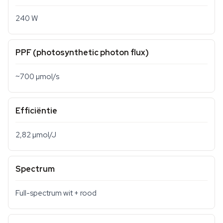
240 W
PPF (photosynthetic photon flux)
~700 µmol/s
Efficiëntie
2,82 µmol/J
Spectrum
Full-spectrum wit + rood