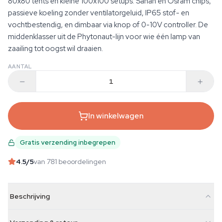
80x80 tents en kleine 100x100 setups. Sanan en Osram chips,
passieve koeling zonder ventilatorgeluid, IP65 stof- en
vochtbestendig, en dimbaar via knop of 0-10V controller. De
middenklasser uit de Phytonaut-lijn voor wie één lamp van
zaailing tot oogst wil draaien.
AANTAL
In winkelwagen
Gratis verzending inbegrepen
4.5
/5
van 781 beoordelingen
Beschrijving