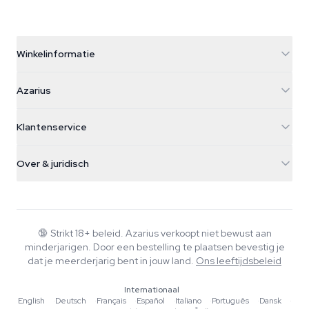
Winkelinformatie
Azarius
Azarius
Galvaniweg 11
5482 TN Schijndel
Cannabiszaden
Klantenservice
Nederland
Paddo's
Verzendinfo
support@azarius.com
Smokeshop
Over & juridisch
+31(0)204897914
Retourbeleid
Smartshop
Over Azarius
Kwaliteitsgarantie
Herbshop
Wiki
Contact
Growshop
Blog
🔞
Strikt 18+ beleid. Azarius verkoopt niet bewust aan
Veelgestelde vragen
minderjarigen. Door een bestelling te plaatsen bevestig je
Muziek
Privacybeleid
dat je meerderjarig bent in jouw land.
Ons leeftijdsbeleid
Schrijvers
Internationaal
Redactionele normen
English
·
Deutsch
·
Français
·
Español
·
Italiano
·
Português
·
Dansk
·