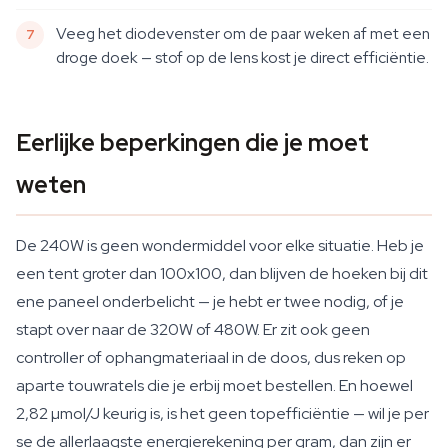
Veeg het diodevenster om de paar weken af met een
droge doek — stof op de lens kost je direct efficiëntie.
Eerlijke beperkingen die je moet
weten
De 240W is geen wondermiddel voor elke situatie. Heb je
een tent groter dan 100x100, dan blijven de hoeken bij dit
ene paneel onderbelicht — je hebt er twee nodig, of je
stapt over naar de 320W of 480W. Er zit ook geen
controller of ophangmateriaal in de doos, dus reken op
aparte touwratels die je erbij moet bestellen. En hoewel
2,82 µmol/J keurig is, is het geen topefficiëntie — wil je per
se de allerlaagste energierekening per gram, dan zijn er