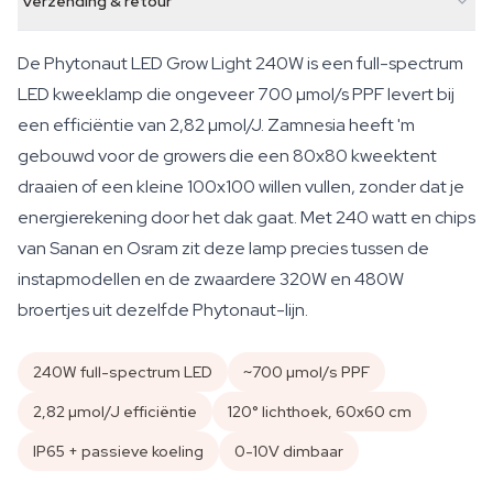
Verzending & retour
De Phytonaut LED Grow Light 240W is een full-spectrum
LED kweeklamp die ongeveer 700 µmol/s PPF levert bij
een efficiëntie van 2,82 µmol/J. Zamnesia heeft 'm
gebouwd voor de growers die een 80x80 kweektent
draaien of een kleine 100x100 willen vullen, zonder dat je
energierekening door het dak gaat. Met 240 watt en chips
van Sanan en Osram zit deze lamp precies tussen de
instapmodellen en de zwaardere 320W en 480W
broertjes uit dezelfde Phytonaut-lijn.
240W full-spectrum LED
~700 µmol/s PPF
2,82 µmol/J efficiëntie
120° lichthoek, 60x60 cm
IP65 + passieve koeling
0-10V dimbaar