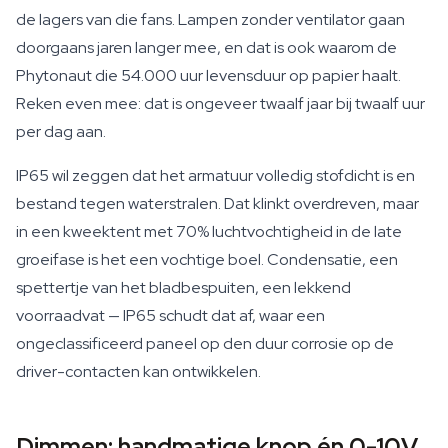
de lagers van die fans. Lampen zonder ventilator gaan
doorgaans jaren langer mee, en dat is ook waarom de
Phytonaut die 54.000 uur levensduur op papier haalt.
Reken even mee: dat is ongeveer twaalf jaar bij twaalf uur
per dag aan.
IP65 wil zeggen dat het armatuur volledig stofdicht is en
bestand tegen waterstralen. Dat klinkt overdreven, maar
in een kweektent met 70% luchtvochtigheid in de late
groeifase is het een vochtige boel. Condensatie, een
spettertje van het bladbespuiten, een lekkend
voorraadvat — IP65 schudt dat af, waar een
ongeclassificeerd paneel op den duur corrosie op de
driver-contacten kan ontwikkelen.
Dimmen: handmatige knop én 0-10V