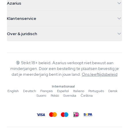
Azarius
Galvaniweg 11
5482 TN Schijndel
Cannabiszaden
Klantenservice
Nederland
Paddo's
Verzendinfo
support@azarius.com
Smokeshop
Over & juridisch
+31(0)204897914
Retourbeleid
Smartshop
Over Azarius
Kwaliteitsgarantie
Herbshop
Wiki
Contact
Growshop
Blog
🔞
Strikt 18+ beleid. Azarius verkoopt niet bewust aan
Veelgestelde vragen
minderjarigen. Door een bestelling te plaatsen bevestig je
Muziek
Privacybeleid
dat je meerderjarig bent in jouw land.
Ons leeftijdsbeleid
Schrijvers
Internationaal
Redactionele normen
English
·
Deutsch
·
Français
·
Español
·
Italiano
·
Português
·
Dansk
·
Suomi
·
Polski
·
Svenska
·
Čeština
Tools & Calculators
Acties
Sitemap