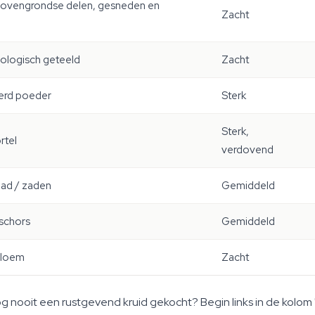
ovengrondse delen, gesneden en
Zacht
biologisch geteeld
Zacht
erd poeder
Sterk
Sterk,
rtel
verdovend
lad / zaden
Gemiddeld
schors
Gemiddeld
bloem
Zacht
g nooit een rustgevend kruid gekocht? Begin links in de kolom "