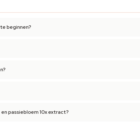
 te beginnen?
en?
d en passiebloem 10x extract?