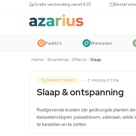
Skip to content
Gratis verzending vanaf €25
Bestel vóó
Paddo's
Wietzaden
Home
Smartshop
Effects
Slaap
SMARTSHOP
7 PRODUCTEN
Slaap & ontspanning
Rustgevende kruiden zijn gedroogde planten die j
klassiekers kopen:
passiebloem
,
valeriaan
,
wilde s
te bestellen en te zetten.