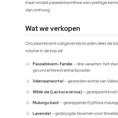
maar omdat passiebloemthee een prettige kennismak
dan omhoog.
Wat we verkopen
Ons assortiment rustgevende kruiden dekt de kla
volume in de kop wil.
Passiebloem-familie
— drie varianten: het st
geconcentreerd extractpoeder
Valeriaanwortel
— gesneden wortel van Valeria
Wilde sla (Lactuca virosa)
— gesnipperd kruid 
Mulungu bast
— gesnipperde Erythrina mulungu 
Lavendel
— gedroogde bloemen voor theeblend