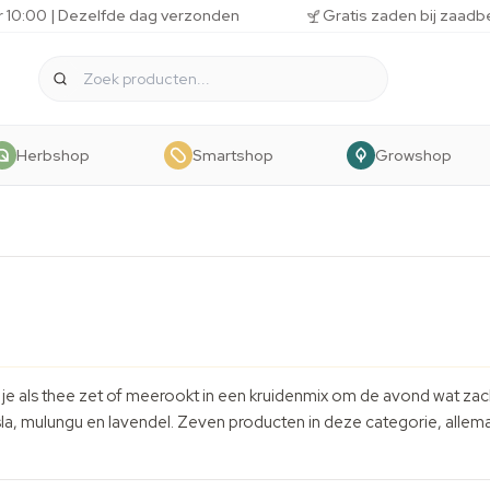
r 10:00 | Dezelfde dag verzonden
Gratis zaden bij zaadb
Herbshop
Smartshop
Growshop
e als thee zet of meerookt in een kruidenmix om de avond wat zacht
la
, mulungu en lavendel. Zeven producten in deze categorie, allema