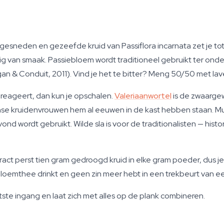
gesneden en gezeefde kruid van Passiflora incarnata zet je to
tig van smaak. Passiebloem wordt traditioneel gebruikt ter ond
 & Conduit, 2011). Vind je het te bitter? Meng 50/50 met lave
 reageert, dan kun je opschalen.
Valeriaanwortel
is de zwaarge
e kruidenvrouwen hem al eeuwen in de kast hebben staan. Mulu
nd wordt gebruikt. Wilde sla is voor de traditionalisten — histor
act perst tien gram gedroogd kruid in elke gram poeder, dus je 
iebloemthee drinkt en geen zin meer hebt in een trekbeurt van ee
htste ingang en laat zich met alles op de plank combineren.