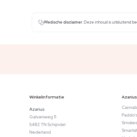
Medische disclaimer.
Deze inhoud is uitsluitend b
Winkelinformatie
Azarius
Cannab
Azarius
Paddo'
Galvaniweg 11
Smokes
5482 TN Schijndel
Smarts
Nederland