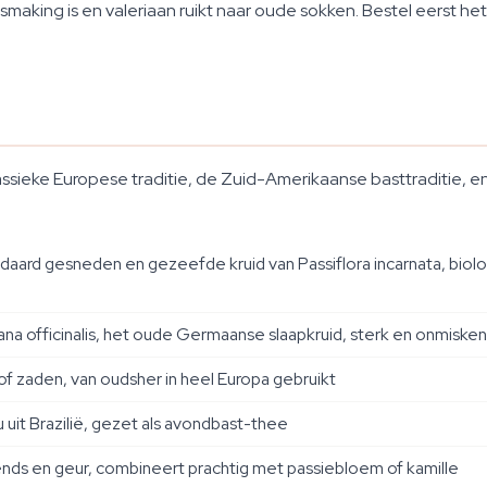
ing is en valeriaan ruikt naar oude sokken. Bestel eerst het zac
ssieke Europese traditie, de Zuid-Amerikaanse basttraditie, 
andaard gesneden en gezeefde kruid van Passiflora incarnata, biol
na officinalis, het oude Germaanse slaapkruid, sterk en onmiskenb
of zaden, van oudsher in heel Europa gebruikt
uit Brazilië, gezet als avondbast-thee
s en geur, combineert prachtig met passiebloem of kamille