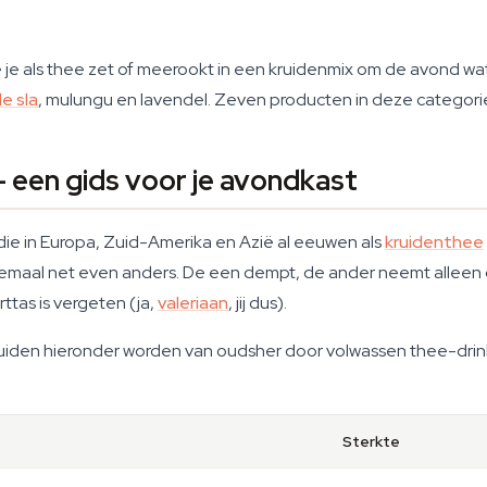
e als thee zet of meerookt in een kruidenmix om de avond wat z
de sla
, mulungu en lavendel. Zeven producten in deze categorie
 een gids voor je avondkast
ie in Europa, Zuid-Amerika en Azië al eeuwen als
kruidenthee
llemaal net even anders. De een dempt, de ander neemt alleen 
ttas is vergeten (ja,
valeriaan
, jij dus).
uiden hieronder worden van oudsher door volwassen thee-drinke
Sterkte