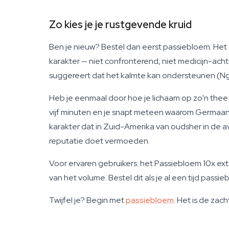
Zo kies je je rustgevende kruid
Ben je nieuw? Bestel dan eerst passiebloem. Het 
karakter — niet confronterend, niet medicijn-ach
suggereert dat het kalmte kan ondersteunen (Ngan
Heb je eenmaal door hoe je lichaam op zo'n thee
vijf minuten en je snapt meteen waarom Germaans
karakter dat in Zuid-Amerika van oudsher in de avo
reputatie doet vermoeden.
Voor ervaren gebruikers: het Passiebloem 10x extr
van het volume. Bestel dit als je al een tijd pass
Twijfel je? Begin met
passiebloem
. Het is de zac