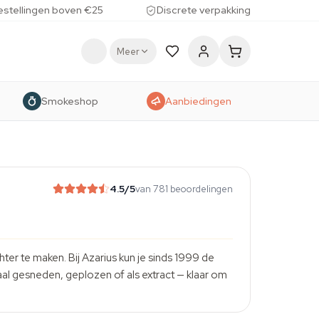
estellingen boven €25
Discrete verpakking
Meer
Smokeshop
Aanbiedingen
4.5
/5
van 781 beoordelingen
er te maken. Bij Azarius kun je sinds 1999 de
al gesneden, geplozen of als extract — klaar om