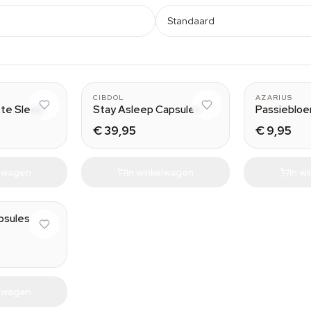
Standaard
10ml
CIBDOL
AZARIUS
ete Sleep
Stay Asleep Capsules
Passieblo
€ 39,95
€ 9,95
elwagen
In winkelwagen
In w
apsules
elwagen