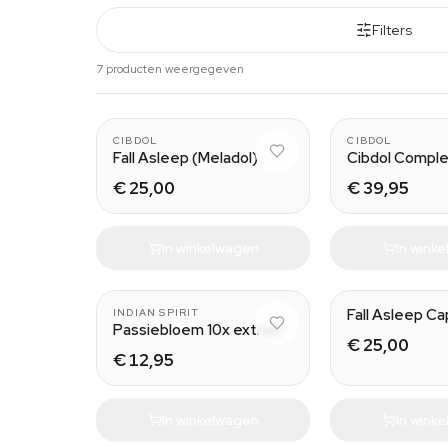
Filters
7 producten weergegeven
CIBDOL
CIBDOL
Fall Asleep (Meladol)
Cibdol Compl
€ 25,00
€ 39,95
In winkelwagen
In wink
Fall Asleep C
INDIAN SPIRIT
Passiebloem 10x extract
€ 25,00
€ 12,95
In winkelwagen
In wink