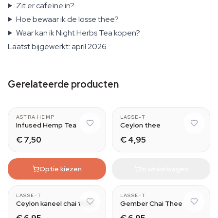
Zit er cafeïne in?
Hoe bewaar ik de losse thee?
Waar kan ik Night Herbs Tea kopen?
Laatst bijgewerkt: april 2026
Gerelateerde producten
ASTRA HEMP
LASSE-T
Infused Hemp Tea
Ceylon thee
€ 7,50
€ 4,95
Optie kiezen
In winkelwagen
LASSE-T
LASSE-T
Ceylon kaneel chai thee
Gember Chai Thee