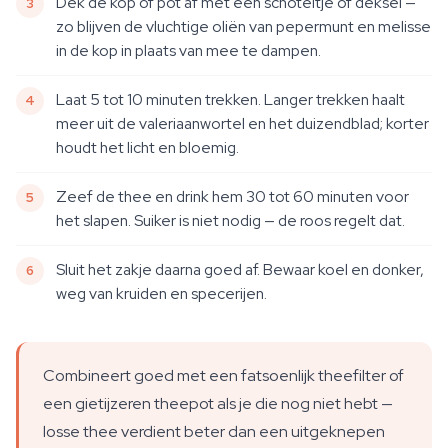
Dek de kop of pot af met een schoteltje of deksel —
zo blijven de vluchtige oliën van pepermunt en melisse
in de kop in plaats van mee te dampen.
Laat 5 tot 10 minuten trekken. Langer trekken haalt
meer uit de valeriaanwortel en het duizendblad; korter
houdt het licht en bloemig.
Zeef de thee en drink hem 30 tot 60 minuten voor
het slapen. Suiker is niet nodig — de roos regelt dat.
Sluit het zakje daarna goed af. Bewaar koel en donker,
weg van kruiden en specerijen.
Combineert goed met een fatsoenlijk theefilter of
een gietijzeren theepot als je die nog niet hebt —
losse thee verdient beter dan een uitgeknepen