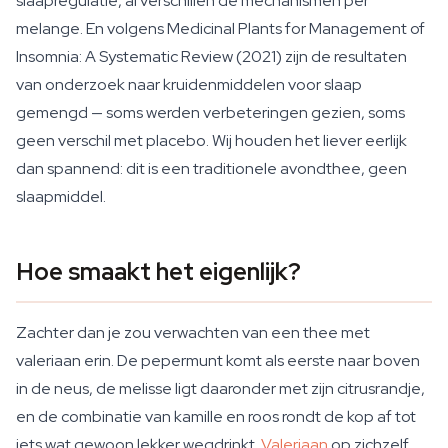
slaapregulatie, al verschillen de mechanismen per
melange. En volgens
Medicinal Plants for Management of
Insomnia: A Systematic Review
(2021) zijn de resultaten
van onderzoek naar kruidenmiddelen voor slaap
gemengd — soms werden verbeteringen gezien, soms
geen verschil met placebo. Wij houden het liever eerlijk
dan spannend: dit is een traditionele avondthee, geen
slaapmiddel.
Hoe smaakt het eigenlijk?
Zachter dan je zou verwachten van een thee met
valeriaan erin. De pepermunt komt als eerste naar boven
in de neus, de melisse ligt daaronder met zijn citrusrandje,
en de combinatie van kamille en roos rondt de kop af tot
iets wat gewoon lekker wegdrinkt.
Valeriaan
op zichzelf