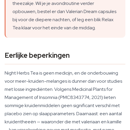
theezakje. Wil je je avondroutine verder
opbouwen, bestel er dan Valerian Dream capsules
bij voor de diepere nachten, of leg een blik Relax
Tea klaar voor het einde van de middag.
Eerlijke beperkingen
Night Herbs Tea is geen medicijn, en de onderbouwing
voor meer-kruiden-melanges is dunner dan voor studies
met losse ingrediënten. Volgens
Medicinal Plants for
Management of Insomnia
(PMC8343774, 2021) lieten
sommige kruidenmiddelen geen significant verschil met
placebo zien op slaapparameters. Daarnaast: een aantal
kruidentheeën — waaronder die met valeriaan en kamille
— kan wisselwerking geven met medicatie, met name