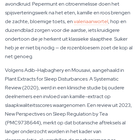
avondkruid. Pepermunt en citroenmelisse doen het
spijsverteringswerk na het eten, kamille en roos brengen
de zachte, bloemige toets, en
valeriaanwortel
, hop en
duizendblad zorgen voor die aardse, iets kruidigere
ondertoon die je herkent uit klassieke slaapthee. Suiker
heb je er niet bij nodig — de rozenbloesem zoet de kop al
net genoeg.
Volgens Adib-Hajbaghery en Mousavi, aangehaald in
Plant Extracts for Sleep Disturbances: A Systematic
Review
(2020), werd in een klinische studie bij oudere
deelnemers een invloed van kamille-extract op
slaapkwaliteitsscores waargenomen. Een review uit 2023,
New Perspectives on Sleep Regulation by Tea
(PMC9738644), merkt op dat botanische aftreksels al
langer onderzocht worden in het kader van