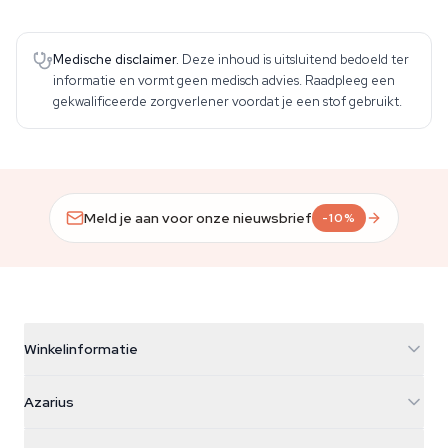
Medische disclaimer.
Deze inhoud is uitsluitend bedoeld ter
informatie en vormt geen medisch advies. Raadpleeg een
gekwalificeerde zorgverlener voordat je een stof gebruikt.
Meld je aan voor onze nieuwsbrief
-10%
Winkelinformatie
Azarius
Azarius
Galvaniweg 11
5482 TN Schijndel
Cannabiszaden