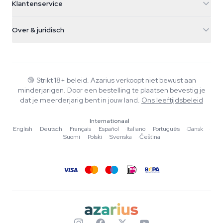
Klantenservice
Nederland
Paddo's
Verzendinfo
support@azarius.com
Smokeshop
Over & juridisch
+31(0)204897914
Retourbeleid
Smartshop
Over Azarius
Kwaliteitsgarantie
Herbshop
Wiki
Contact
Growshop
Blog
🔞
Strikt 18+ beleid. Azarius verkoopt niet bewust aan
Veelgestelde vragen
minderjarigen. Door een bestelling te plaatsen bevestig je
Muziek
Privacybeleid
dat je meerderjarig bent in jouw land.
Ons leeftijdsbeleid
Schrijvers
Internationaal
Redactionele normen
English
·
Deutsch
·
Français
·
Español
·
Italiano
·
Português
·
Dansk
·
Suomi
·
Polski
·
Svenska
·
Čeština
Tools & Calculators
Acties
Sitemap