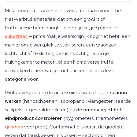
Mushroom accessories is de verzamelnaam voor al het
niet-verbruiksmateriaal dat om een growkit of
truffelsessie heen hangt. Je hebt je kit, je sporen, je
substraat
— prima. Wat je waarschijnlijk nog niet hebt: een
manier om je werkplek te steriliseren, een graanzak
luchtdicht af te sluiten, de luchtvochtigheid in je
fruitingkamer te meten, of een klomp verse truffel
verwerken tot iets wat je kunt drinken. Daar is deze
categorie voor.
Grof gezegd doen de accessoires twee dingen:
schoon
werken
(handschoenen, isopropanol, vlamgesteriliseerde
scalpels, afgesealde zakken) en
de omgeving of het
eindproduct controleren
(hygrometers, thermometers,
grinders
voor prep). Contaminatie is veruit de grootste
reden dat thuiskweken mislukken — sectorbronnen