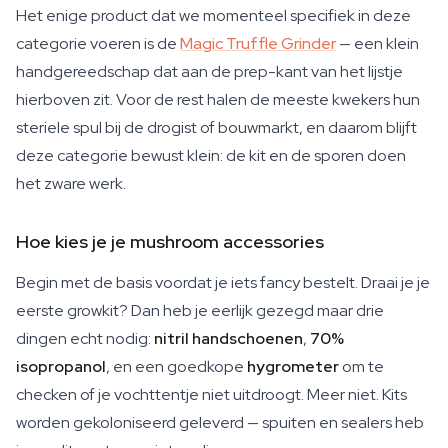
Het enige product dat we momenteel specifiek in deze
categorie voeren is de
Magic Truffle Grinder
— een klein
handgereedschap dat aan de prep-kant van het lijstje
hierboven zit. Voor de rest halen de meeste kwekers hun
steriele spul bij de drogist of bouwmarkt, en daarom blijft
deze categorie bewust klein: de kit en de sporen doen
het zware werk.
Hoe kies je je mushroom accessories
Begin met de basis voordat je iets fancy bestelt. Draai je je
eerste growkit? Dan heb je eerlijk gezegd maar drie
dingen echt nodig:
nitril handschoenen
,
70%
isopropanol
, en een goedkope
hygrometer
om te
checken of je vochttentje niet uitdroogt. Meer niet. Kits
worden gekoloniseerd geleverd — spuiten en sealers heb