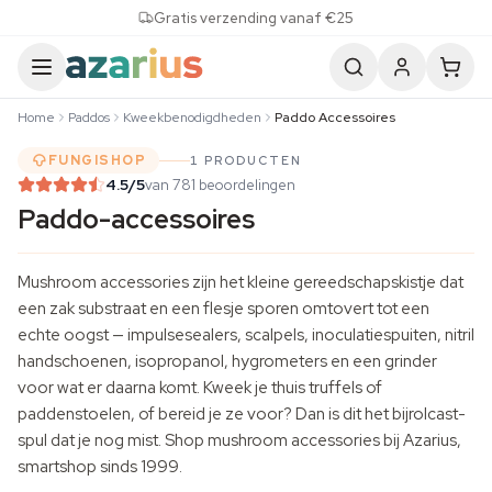
Skip to content
Gratis verzending vanaf €25
Home
Paddos
Kweekbenodigdheden
Paddo Accessoires
FUNGISHOP
1 PRODUCTEN
4.5
/5
van 781 beoordelingen
Paddo-accessoires
Mushroom accessories zijn het kleine gereedschapskistje dat
een zak substraat en een flesje sporen omtovert tot een
echte oogst — impulsesealers, scalpels, inoculatiespuiten, nitril
handschoenen, isopropanol, hygrometers en een grinder
voor wat er daarna komt. Kweek je thuis truffels of
paddenstoelen, of bereid je ze voor? Dan is dit het bijrolcast-
spul dat je nog mist. Shop mushroom accessories bij Azarius,
smartshop sinds 1999.