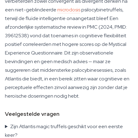
verbeterden zowel convergent als divergent denken na
een niet-geblindeerde
microdosis
psilocybinetruffels,
terwijl de fluïde intelligentie onaangetast bleef. Een
afzonderlijke systematische review in PMC (2024, PMID:
39612538) vond dat toenames in cognitieve flexibiliteit
positief correleerden met hogere scores op de Mystical
Experience Questionnaire. Dit zijn observationele
bevindingen en geen medisch advies — maar ze
suggereren dat middensterke psilocybinesessies, zoals
Atlantis die biedt, in een bereik zitten waar cognitieve en
perceptuele effecten zinvol aanwezig zijn zonder dat je
heroïsche doseringen nodig hebt.
Veelgestelde vragen
Zijn Atlantis magic truffels geschikt voor een eerste
keer?