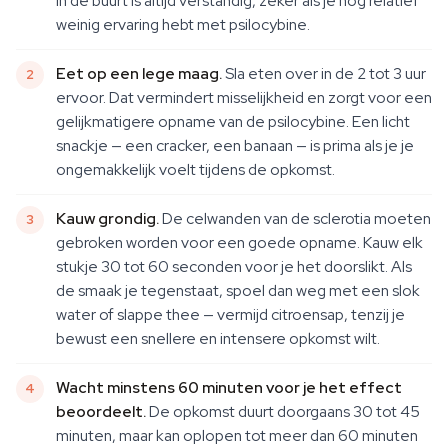
in de buurt is altijd verstandig, zeker als je nog relatief
weinig ervaring hebt met psilocybine.
Eet op een lege maag.
Sla eten over in de 2 tot 3 uur
ervoor. Dat vermindert misselijkheid en zorgt voor een
gelijkmatigere opname van de psilocybine. Een licht
snackje — een cracker, een banaan — is prima als je je
ongemakkelijk voelt tijdens de opkomst.
Kauw grondig.
De celwanden van de sclerotia moeten
gebroken worden voor een goede opname. Kauw elk
stukje 30 tot 60 seconden voor je het doorslikt. Als
de smaak je tegenstaat, spoel dan weg met een slok
water of slappe thee — vermijd citroensap, tenzij je
bewust een snellere en intensere opkomst wilt.
Wacht minstens 60 minuten voor je het effect
beoordeelt.
De opkomst duurt doorgaans 30 tot 45
minuten, maar kan oplopen tot meer dan 60 minuten