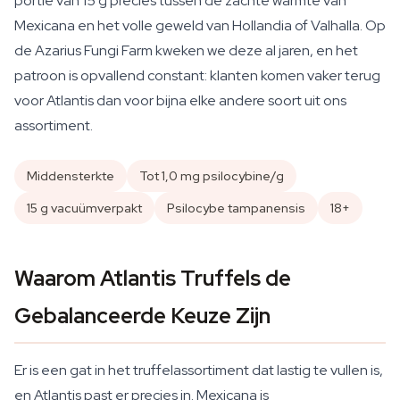
portie van 15 g precies tussen de zachte warmte van
Mexicana en het volle geweld van Hollandia of Valhalla. Op
de Azarius Fungi Farm kweken we deze al jaren, en het
patroon is opvallend constant: klanten komen vaker terug
voor Atlantis dan voor bijna elke andere soort uit ons
assortiment.
Middensterkte
Tot 1,0 mg psilocybine/g
15 g vacuümverpakt
Psilocybe tampanensis
18+
Waarom Atlantis Truffels de
Gebalanceerde Keuze Zijn
Er is een gat in het truffelassortiment dat lastig te vullen is,
en Atlantis past er precies in. Mexicana is