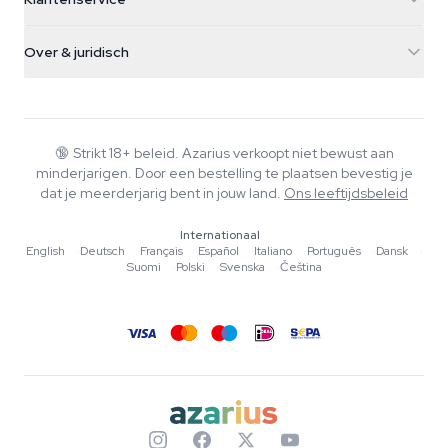
Nederland
Paddo's
Verzendinfo
support@azarius.com
Smokeshop
Over & juridisch
+31(0)204897914
Retourbeleid
Smartshop
Over Azarius
Kwaliteitsgarantie
Herbshop
Wiki
Contact
Growshop
Blog
🔞
Strikt 18+ beleid. Azarius verkoopt niet bewust aan
Veelgestelde vragen
minderjarigen. Door een bestelling te plaatsen bevestig je
Muziek
Privacybeleid
dat je meerderjarig bent in jouw land.
Ons leeftijdsbeleid
Schrijvers
Internationaal
Redactionele normen
English
·
Deutsch
·
Français
·
Español
·
Italiano
·
Português
·
Dansk
·
Suomi
·
Polski
·
Svenska
·
Čeština
Tools & Calculators
Acties
Sitemap