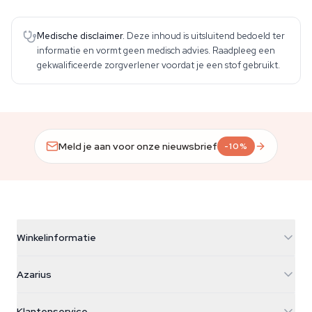
Medische disclaimer.
Deze inhoud is uitsluitend bedoeld ter
informatie en vormt geen medisch advies. Raadpleeg een
gekwalificeerde zorgverlener voordat je een stof gebruikt.
Meld je aan voor onze nieuwsbrief
-10%
Winkelinformatie
Azarius
Azarius
Galvaniweg 11
5482 TN Schijndel
Cannabiszaden
Klantenservice