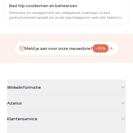
Bad trip voorkomen en beheersen
Preventie en management van uitdagende ervaringen is een
gestructureerde aanpak om acute psychologische nood vóór, tijdens en
na een serotonerge sessie te…
Meld je aan voor onze nieuwsbrief
-10%
Winkelinformatie
Azarius
Azarius
Galvaniweg 11
5482 TN Schijndel
Cannabiszaden
Klantenservice
Nederland
Paddo's
Verzendinfo
support@azarius.com
Smokeshop