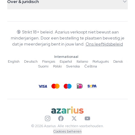
Over & juridisch
+31(0)204897914
Retourbeleid
Smartshop
Over Azarius
Kwaliteitsgarantie
Herbshop
Wiki
Contact
Growshop
Blog
🔞
Strikt 18+ beleid. Azarius verkoopt niet bewust aan
Veelgestelde vragen
minderjarigen. Door een bestelling te plaatsen bevestig je
Muziek
Privacybeleid
dat je meerderjarig bent in jouw land.
Ons leeftijdsbeleid
Schrijvers
Internationaal
Redactionele normen
English
·
Deutsch
·
Français
·
Español
·
Italiano
·
Português
·
Dansk
·
Suomi
·
Polski
·
Svenska
·
Čeština
Tools & Calculators
Acties
Sitemap
© 2026 Azarius. Alle rechten voorbehouden.
Cookies beheren