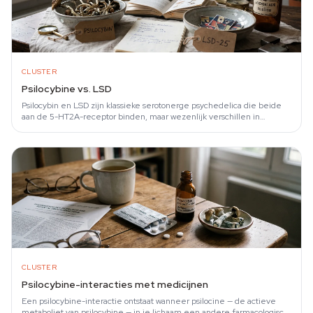
CLUSTER
Psilocybine vs. LSD
Psilocybin en LSD zijn klassieke serotonerge psychedelica die beide
aan de 5-HT2A-receptor binden, maar wezenlijk verschillen in
werkingsduur…
CLUSTER
Psilocybine-interacties met medicijnen
Een psilocybine-interactie ontstaat wanneer psilocine — de actieve
metaboliet van psilocybine — in je lichaam een andere farmacologisch