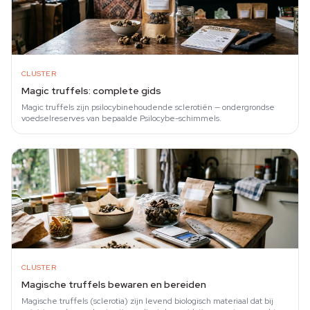
CLUSTER
Magic truffels: complete gids
Magic truffels zijn psilocybinehoudende sclerotiën — ondergrondse
voedselreserves van bepaalde Psilocybe-schimmels.
CLUSTER
Magische truffels bewaren en bereiden
Magische truffels (sclerotia) zijn levend biologisch materiaal dat bij