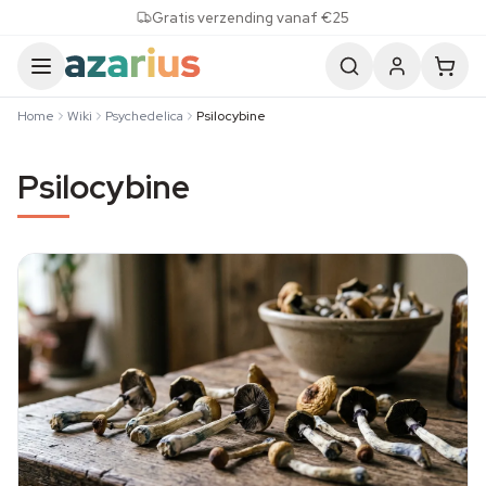
Skip to content
Gratis verzending vanaf €25
Home
Wiki
Psychedelica
Psilocybine
Psilocybine